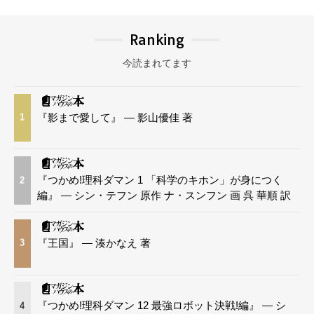
Ranking
今読まれてます
『影まで愛して』 — 影山優佳 著
1
『つかめ!理科ダマン 1 「科学のキホン」が身につく
2
編』 — シン・テフン 原作 ナ・スンフン 画 呉 華順 訳
『王国』 — 湊かなえ 著
3
『つかめ!理科ダマン 12 最強ロボット決戦!編』 — シ
4