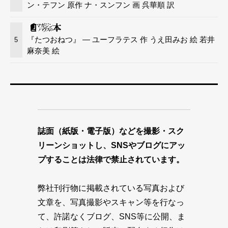
ン・テフン 原作 ナ・スンフン 画 呉華順 訳
『たつおねつ』 — ユーフラテス 作 うえ田みお 絵 若井
5
麻奈美 絵
誌面（紙版・電子版）などを撮影・スク
リーンショットし、SNSやブログにアッ
プすることは法律で禁止されています。
弊社刊行物に掲載されている写真および
文章を、写真撮影やスキャン等を行なっ
て、許諾なくブログ、SNS等に公開、ま