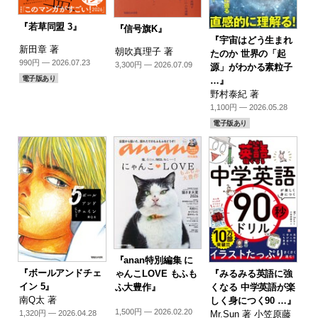
『若草同盟 3』
『信号旗K』
『宇宙はどう生まれ
新田章 著
朝吹真理子 著
たのか 世界の「起
990円 — 2026.07.23
3,300円 — 2026.07.09
源」がわかる素粒子
電子版あり
…』
野村泰紀 著
1,100円 — 2026.05.28
電子版あり
『anan特別編集 に
『ボールアンドチェ
『みるみる英語に強
ゃんこLOVE もふも
イン 5』
くなる 中学英語が楽
ふ大豊作』
南Q太 著
しく身につく90 …』
1,500円 — 2026.02.20
Mr.Sun 著 小笠原藤
1,320円 — 2026.04.28