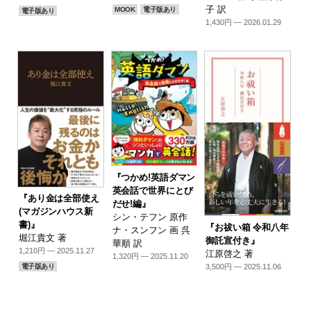
子 訳
MOOK
電子版あり
電子版あり
1,430円 — 2026.01.29
『つかめ!英語ダマン
英会話で世界にとび
『あり金は全部使え
だせ!編』
(マガジンハウス新
シン・テフン 原作
書)』
『お祓い箱 令和八年
ナ・スンフン 画 呉
堀江貴文 著
御託宣付き』
華順 訳
1,210円 — 2025.11.27
江原啓之 著
1,320円 — 2025.11.20
3,500円 — 2025.11.06
電子版あり