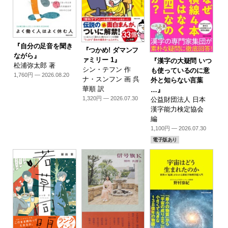
『自分の足音を聞き
『つかめ! ダマンフ
ながら』
ァミリー 1』
『漢字の大疑問 いつ
松浦弥太郎 著
シン・テフン 作
も使っているのに意
1,760円 — 2026.08.20
ナ・スンフン 画 呉
外と知らない言葉
華順 訳
…』
1,320円 — 2026.07.30
公益財団法人 日本
漢字能力検定協会
編
1,100円 — 2026.07.30
電子版あり