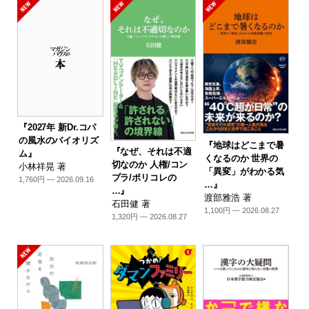
『2027年 新Dr.コパ
の風水のバイオリズ
『地球はどこまで暑
『なぜ、それは不適
ム』
くなるのか 世界の
切なのか 人権/コン
小林祥晃 著
「異変」がわかる気
プラ/ポリコレの
1,760円 — 2026.09.16
…』
…』
渡部雅浩 著
石田健 著
1,100円 — 2026.08.27
1,320円 — 2026.08.27