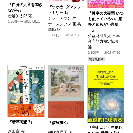
『自分の足音を聞き
『つかめ! ダマンフ
ながら』
ァミリー 1』
『漢字の大疑問 いつ
松浦弥太郎 著
シン・テフン 作
も使っているのに意
1,760円 — 2026.08.20
ナ・スンフン 画 呉
外と知らない言葉
華順 訳
…』
1,320円 — 2026.07.30
公益財団法人 日本
漢字能力検定協会
編
1,100円 — 2026.07.30
電子版あり
『若草同盟 3』
『信号旗K』
『宇宙はどう生まれ
新田章 著
朝吹真理子 著