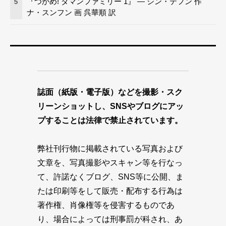
『つかめ! ダマンファミリー 1』 — シン・テフン 作
5
ナ・スンフン 画 呉華順 訳
誌面（紙版・電子版）などを撮影・スク
リーンショットし、SNSやブログにアッ
プすることは法律で禁止されています。
弊社刊行物に掲載されている写真および
文章を、写真撮影やスキャン等を行なっ
て、許諾なくブログ、SNS等に公開、ま
たは印刷等をして販売・配布する行為は
著作権、肖像権等を侵害するものであ
り、場合によっては刑事罰が科され、あ