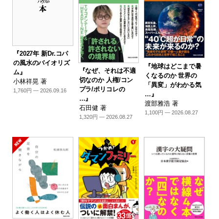
『2027年 新Dr.コパ
の風水のバイオリズ
『地球はどこまで暑
『なぜ、それは不適
ム』
くなるのか 世界の
切なのか 人権/コン
小林祥晃 著
「異変」がわかる気
プラ/ポリコレの
1,760円 — 2026.09.16
…』
…』
渡部雅浩 著
石田健 著
1,100円 — 2026.08.27
1,320円 — 2026.08.27