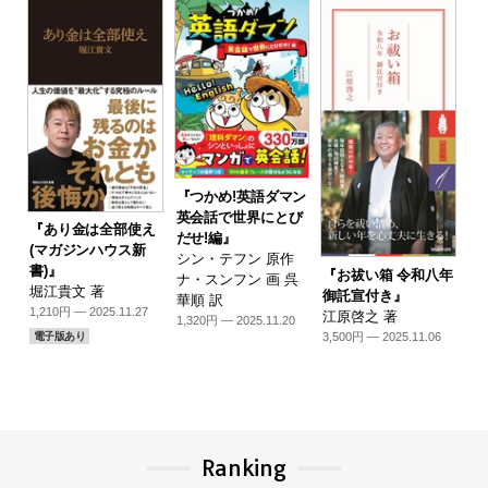
『つかめ!英語ダマン
英会話で世界にとび
『あり金は全部使え
だせ!編』
(マガジンハウス新
シン・テフン 原作
書)』
『お祓い箱 令和八年
ナ・スンフン 画 呉
堀江貴文 著
御託宣付き』
華順 訳
1,210円 — 2025.11.27
江原啓之 著
1,320円 — 2025.11.20
3,500円 — 2025.11.06
電子版あり
Ranking