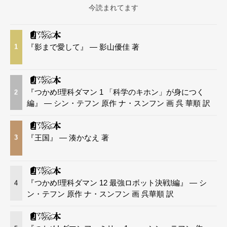
今読まれてます
『影まで愛して』 — 影山優佳 著
1
『つかめ!理科ダマン 1 「科学のキホン」が身につく
2
編』 — シン・テフン 原作 ナ・スンフン 画 呉 華順 訳
『王国』 — 湊かなえ 著
3
『つかめ!理科ダマン 12 最強ロボット決戦!編』 — シ
4
ン・テフン 原作 ナ・スンフン 画 呉華順 訳