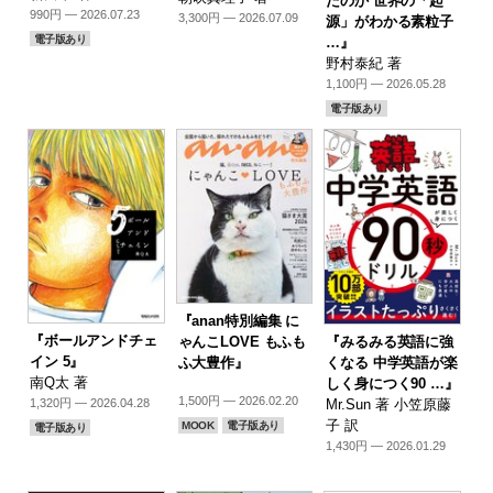
たのか 世界の「起
990円 — 2026.07.23
3,300円 — 2026.07.09
源」がわかる素粒子
電子版あり
…』
野村泰紀 著
1,100円 — 2026.05.28
電子版あり
『anan特別編集 に
『ボールアンドチェ
『みるみる英語に強
ゃんこLOVE もふも
イン 5』
くなる 中学英語が楽
ふ大豊作』
南Q太 著
しく身につく90 …』
1,500円 — 2026.02.20
Mr.Sun 著 小笠原藤
1,320円 — 2026.04.28
子 訳
MOOK
電子版あり
電子版あり
1,430円 — 2026.01.29