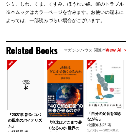
シミ、しわ、くま、くすみ、ほうれい線、髪のトラブル
※本ムックはカラーページを含みます。お使いの端末に
よっては、一部読みづらい場合がございます。
Related Books
View All
マガジンハウス 関連本
『自分の足音を聞き
『2027年 新Dr.コパ
ながら』
の風水のバイオリズ
『地球はどこまで暑
松浦弥太郎 著
ム』
くなるのか 世界の
1,760円 — 2026.08.20
小林祥晃 著