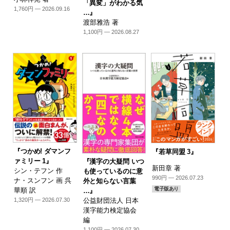
「異変」がわかる気
1,760円 — 2026.09.16
…』
渡部雅浩 著
1,100円 — 2026.08.27
『つかめ! ダマンフ
『若草同盟 3』
ァミリー 1』
『漢字の大疑問 いつ
新田章 著
シン・テフン 作
も使っているのに意
990円 — 2026.07.23
ナ・スンフン 画 呉
外と知らない言葉
電子版あり
華順 訳
…』
1,320円 — 2026.07.30
公益財団法人 日本
漢字能力検定協会
編
1,100円 — 2026.07.30