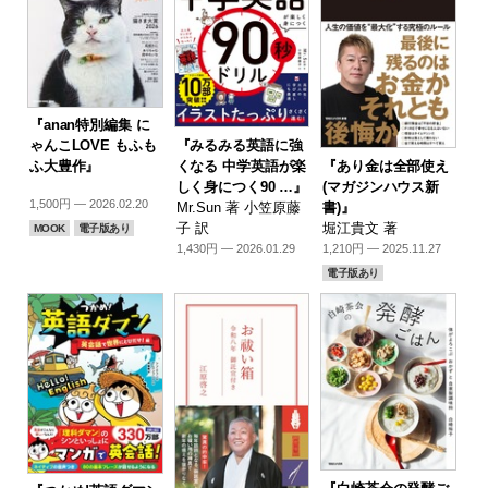
『anan特別編集 に
『みるみる英語に強
ゃんこLOVE もふも
『あり金は全部使え
くなる 中学英語が楽
ふ大豊作』
(マガジンハウス新
しく身につく90 …』
1,500円 — 2026.02.20
書)』
Mr.Sun 著 小笠原藤
堀江貴文 著
子 訳
MOOK
電子版あり
1,210円 — 2025.11.27
1,430円 — 2026.01.29
電子版あり