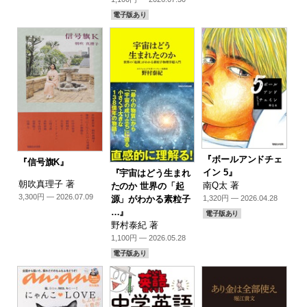
電子版あり
『ボールアンドチェ
『信号旗K』
イン 5』
『宇宙はどう生まれ
朝吹真理子 著
南Q太 著
たのか 世界の「起
3,300円 — 2026.07.09
源」がわかる素粒子
1,320円 — 2026.04.28
…』
電子版あり
野村泰紀 著
1,100円 — 2026.05.28
電子版あり