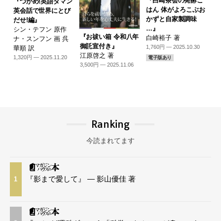
『白崎茶会の発酵ご
『つかめ!英語ダマン
はん 体がよろこぶお
英会話で世界にとび
かずと自家製調味
だせ!編』
…』
シン・テフン 原作
『お祓い箱 令和八年
白崎裕子 著
ナ・スンフン 画 呉
御託宣付き』
1,760円 — 2025.10.30
華順 訳
江原啓之 著
1,320円 — 2025.11.20
電子版あり
3,500円 — 2025.11.06
Ranking
今読まれてます
『影まで愛して』 — 影山優佳 著
1