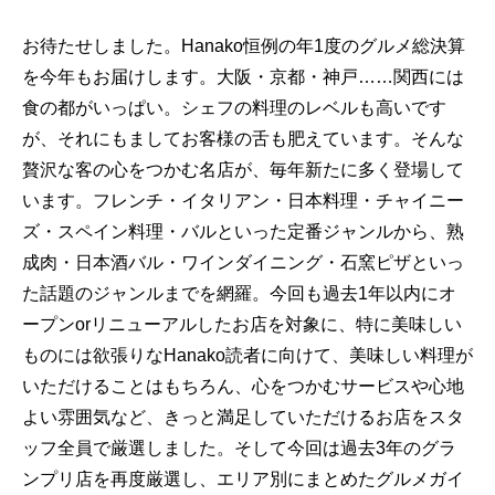
お待たせしました。Hanako恒例の年1度のグルメ総決算
を今年もお届けします。大阪・京都・神戸……関西には
食の都がいっぱい。シェフの料理のレベルも高いです
が、それにもましてお客様の舌も肥えています。そんな
贅沢な客の心をつかむ名店が、毎年新たに多く登場して
います。フレンチ・イタリアン・日本料理・チャイニー
ズ・スペイン料理・バルといった定番ジャンルから、熟
成肉・日本酒バル・ワインダイニング・石窯ピザといっ
た話題のジャンルまでを網羅。今回も過去1年以内にオ
ープンorリニューアルしたお店を対象に、特に美味しい
ものには欲張りなHanako読者に向けて、美味しい料理が
いただけることはもちろん、心をつかむサービスや心地
よい雰囲気など、きっと満足していただけるお店をスタ
ッフ全員で厳選しました。そして今回は過去3年のグラ
ンプリ店を再度厳選し、エリア別にまとめたグルメガイ