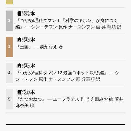
『つかめ!理科ダマン 1 「科学のキホン」が身につく
2
編』 — シン・テフン 原作 ナ・スンフン 画 呉 華順 訳
『王国』 — 湊かなえ 著
3
『つかめ!理科ダマン 12 最強ロボット決戦!編』 — シ
4
ン・テフン 原作 ナ・スンフン 画 呉華順 訳
『たつおねつ』 — ユーフラテス 作 うえ田みお 絵 若井
5
麻奈美 絵