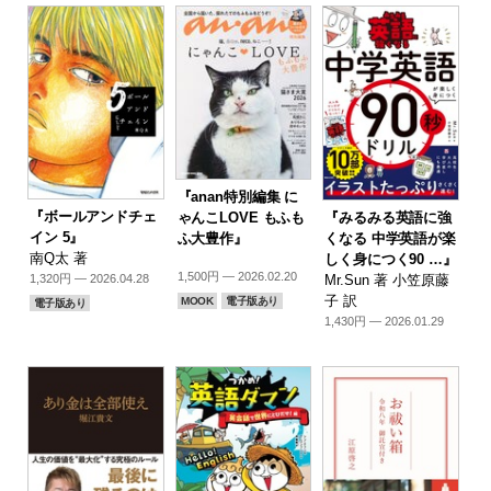
『anan特別編集 に
『ボールアンドチェ
『みるみる英語に強
ゃんこLOVE もふも
イン 5』
くなる 中学英語が楽
ふ大豊作』
南Q太 著
しく身につく90 …』
1,500円 — 2026.02.20
Mr.Sun 著 小笠原藤
1,320円 — 2026.04.28
子 訳
MOOK
電子版あり
電子版あり
1,430円 — 2026.01.29