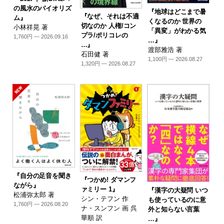
の風水のバイオリズ
『地球はどこまで暑
『なぜ、それは不適
ム』
くなるのか 世界の
切なのか 人権/コン
小林祥晃 著
「異変」がわかる気
プラ/ポリコレの
1,760円 — 2026.09.16
…』
…』
渡部雅浩 著
石田健 著
1,100円 — 2026.08.27
1,320円 — 2026.08.27
『自分の足音を聞き
『つかめ! ダマンフ
ながら』
ァミリー 1』
『漢字の大疑問 いつ
松浦弥太郎 著
シン・テフン 作
も使っているのに意
1,760円 — 2026.08.20
ナ・スンフン 画 呉
外と知らない言葉
華順 訳
…』