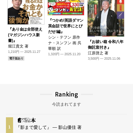
『つかめ!英語ダマン
英会話で世界にとび
『あり金は全部使え
だせ!編』
(マガジンハウス新
シン・テフン 原作
書)』
『お祓い箱 令和八年
ナ・スンフン 画 呉
堀江貴文 著
御託宣付き』
華順 訳
1,210円 — 2025.11.27
江原啓之 著
1,320円 — 2025.11.20
3,500円 — 2025.11.06
電子版あり
Ranking
今読まれてます
『影まで愛して』 — 影山優佳 著
1