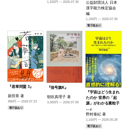
1,320円 — 2026.07.30
公益財団法人 日本
漢字能力検定協会
編
1,100円 — 2026.07.30
電子版あり
『若草同盟 3』
『信号旗K』
『宇宙はどう生まれ
新田章 著
朝吹真理子 著
たのか 世界の「起
990円 — 2026.07.23
3,300円 — 2026.07.09
源」がわかる素粒子
電子版あり
…』
野村泰紀 著
1,100円 — 2026.05.28
電子版あり