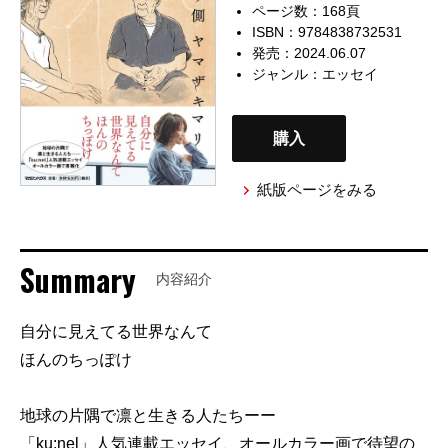
ページ数：168頁
ISBN：9784838732531
発売：2024.06.07
ジャンル：
エッセイ
購入
紙版ページをみる
Summary
内容紹介
自分に見えてる世界なんて
ほんのちっぽけ
地球の片隅で凛と生きる人たちーー
「ku:nel」人気連載エッセイ、オールカラー画で待望の