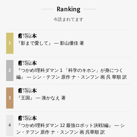
Ranking
今読まれてます
『影まで愛して』 — 影山優佳 著
1
『つかめ!理科ダマン 1 「科学のキホン」が身につく
2
編』 — シン・テフン 原作 ナ・スンフン 画 呉 華順 訳
『王国』 — 湊かなえ 著
3
『つかめ!理科ダマン 12 最強ロボット決戦!編』 — シ
4
ン・テフン 原作 ナ・スンフン 画 呉華順 訳