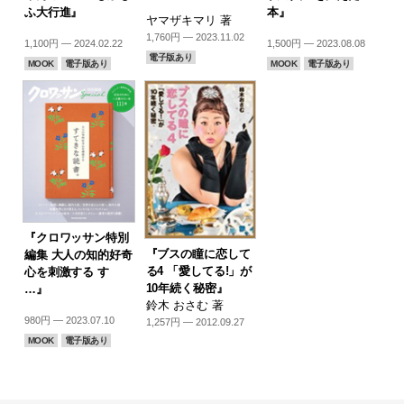
ふ大行進』
本』
ヤマザキマリ 著
1,760円 — 2023.11.02
1,100円 — 2024.02.22
1,500円 — 2023.08.08
電子版あり
MOOK
電子版あり
MOOK
電子版あり
『クロワッサン特別
『ブスの瞳に恋して
編集 大人の知的好奇
る4 「愛してる!」が
心を刺激する す
10年続く秘密』
…』
鈴木 おさむ 著
980円 — 2023.07.10
1,257円 — 2012.09.27
MOOK
電子版あり