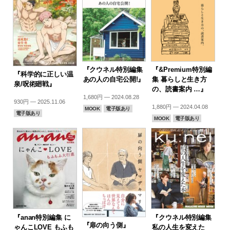
『クウネル特別編集
『&Premium特別編
『科学的に正しい温
あの人の自宅公開!』
集 暮らしと生き方
泉/呪術廻戦』
の、読書案内 …』
1,680円 — 2024.08.28
930円 — 2025.11.06
1,880円 — 2024.04.08
MOOK
電子版あり
電子版あり
MOOK
電子版あり
『anan特別編集 に
『クウネル特別編集
『扉の向う側』
ゃんこLOVE もふも
私の人生を変えた