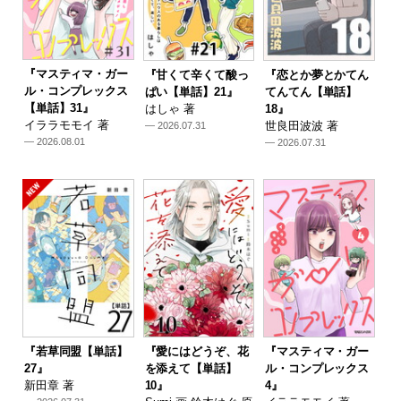
『マスティマ・ガー
『甘くて辛くて酸っ
『恋とか夢とかてん
ル・コンプレックス
ぱい【単話】21』
てんてん【単話】
【単話】31』
はしゃ 著
18』
イララモモイ 著
世良田波波 著
— 2026.07.31
— 2026.08.01
— 2026.07.31
『若草同盟【単話】
『愛にはどうぞ、花
『マスティマ・ガー
27』
を添えて【単話】
ル・コンプレックス
新田章 著
10』
4』