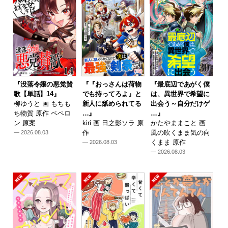
『没落令嬢の悪党賛
『『おっさんは荷物
『最底辺であがく僕
歌【単話】14』
でも持ってろよ』と
は、異世界で希望に
柳ゆうと 画 もちも
新人に舐められてる
出会う～自分だけゲ
ち物質 原作 ペペロ
…』
…』
ン 原案
kiri 画 日之影ソラ 原
かたやままこと 画
作
風の吹くまま気の向
— 2026.08.03
くまま 原作
— 2026.08.03
— 2026.08.03