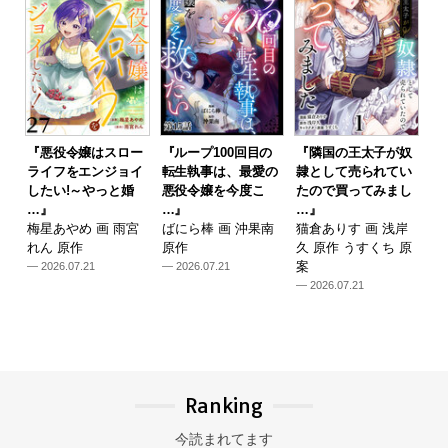
『悪役令嬢はスロー
『ループ100回目の
『隣国の王太子が奴
ライフをエンジョイ
転生執事は、最愛の
隷として売られてい
したい!～やっと婚
悪役令嬢を今度こ
たので買ってみまし
…』
…』
…』
梅星あやめ 画 雨宮
ばにら棒 画 沖果南
猫倉ありす 画 浅岸
れん 原作
原作
久 原作 うすくち 原
案
— 2026.07.21
— 2026.07.21
— 2026.07.21
Ranking
今読まれてます