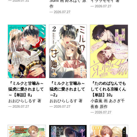
Sumi 画 鈴木はぐ 原
イララモモイ 著
— 2026.07.31
作
— 2026.07.27
— 2026.07.27
『ミルクと甘噛み～
『ミルクと甘噛み～
『たのめばなんでも
猛虎に愛されまして
猛虎に愛されまして
してくれる京極くん
～【単話】8』
～2』
【単話】10』
おおひらしるす 著
おおひらしるす 著
小森薫 画 あさぎ千
夜春 原作
— 2026.07.27
— 2026.07.27
— 2026.07.27