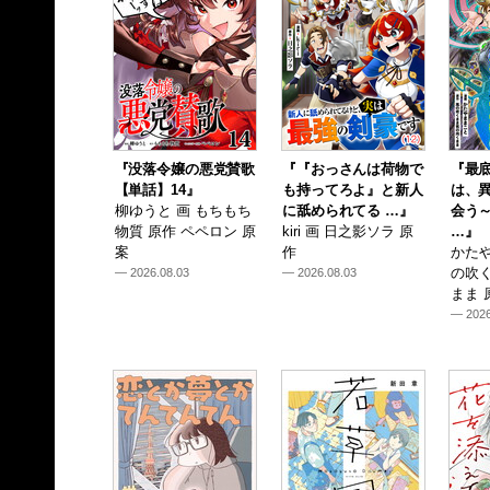
『没落令嬢の悪党賛歌
『『おっさんは荷物で
『最
【単話】14』
も持ってろよ』と新人
は、
柳ゆうと 画 もちもち
に舐められてる …』
会う
物質 原作 ペペロン 原
kiri 画 日之影ソラ 原
…』
案
作
かたや
の吹
— 2026.08.03
— 2026.08.03
まま 
— 2026