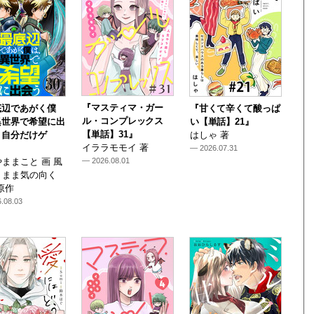
『マスティマ・ガー
底辺であがく僕
『甘くて辛くて酸っぱ
ル・コンプレックス
異世界で希望に出
い【単話】21』
【単話】31』
～自分だけゲ
はしゃ 著
イララモモイ 著
— 2026.07.31
ままこと 画 風
— 2026.08.01
くまま気の向く
原作
.08.03