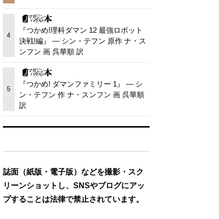
『つかめ!理科ダマン 12 最強ロボット
4
決戦!編』 — シン・テフン 原作 ナ・ス
ンフン 画 呉華順 訳
『つかめ! ダマンファミリー 1』 — シ
5
ン・テフン 作 ナ・スンフン 画 呉華順
訳
誌面（紙版・電子版）などを撮影・スク
リーンショットし、SNSやブログにアッ
プすることは法律で禁止されています。