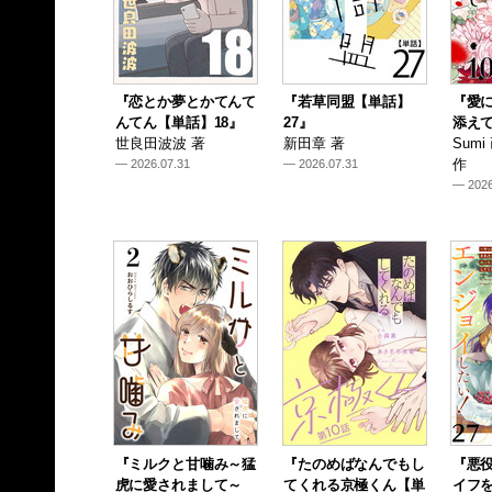
『恋とか夢とかてんて
『若草同盟【単話】
『愛
んてん【単話】18』
27』
添えて
世良田波波 著
新田章 著
Sum
作
— 2026.07.31
— 2026.07.31
— 2026
『ミルクと甘噛み～猛
『たのめばなんでもし
『悪
虎に愛されまして～
てくれる京極くん【単
イフ