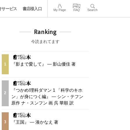
けサービス
書店様入口
My Page
FAQ
Search
Ranking
今読まれてます
『影まで愛して』 — 影山優佳 著
1
『つかめ!理科ダマン 1 「科学のキホ
2
ン」が身につく編』 — シン・テフン
原作 ナ・スンフン 画 呉 華順 訳
『王国』 — 湊かなえ 著
3