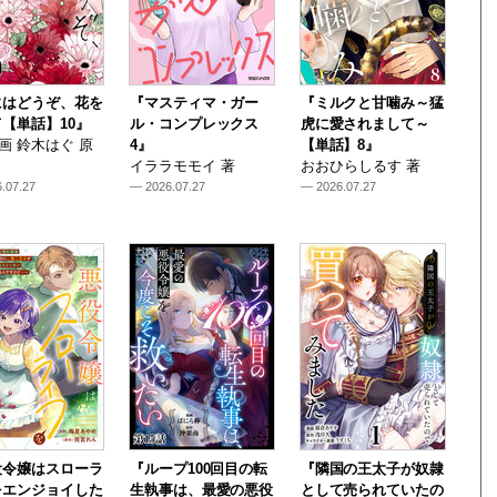
にはどうぞ、花を
『マスティマ・ガー
『ミルクと甘噛み～猛
【単話】10』
ル・コンプレックス
虎に愛されまして～
i 画 鈴木はぐ 原
4』
【単話】8』
イララモモイ 著
おおひらしるす 著
.07.27
— 2026.07.27
— 2026.07.27
役令嬢はスローラ
『ループ100回目の転
『隣国の王太子が奴隷
をエンジョイした
生執事は、最愛の悪役
として売られていたの