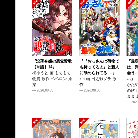
『没落令嬢の悪党賛歌
『『おっさんは荷物で
『最
【単話】14』
も持ってろよ』と新人
は、
柳ゆうと 画 もちもち
に舐められてる …』
会う
物質 原作 ペペロン 原
kiri 画 日之影ソラ 原
…』
案
作
かたや
の吹
— 2026.08.03
— 2026.08.03
まま 
— 2026