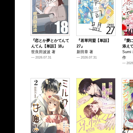
『恋とか夢とかてんて
『若草同盟【単話】
『愛
んてん【単話】18』
27』
添えて
世良田波波 著
新田章 著
Sum
作
— 2026.07.31
— 2026.07.31
— 2026