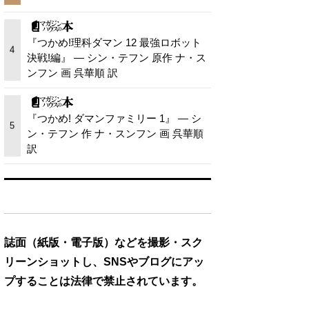
『つかめ!理科ダマン 12 最強ロボット
4
決戦!編』 — シン・テフン 原作 ナ・ス
ンフン 画 呉華順 訳
『つかめ! ダマンファミリー 1』 — シ
5
ン・テフン 作 ナ・スンフン 画 呉華順
訳
誌面（紙版・電子版）などを撮影・スク
リーンショットし、SNSやブログにアッ
プすることは法律で禁止されています。