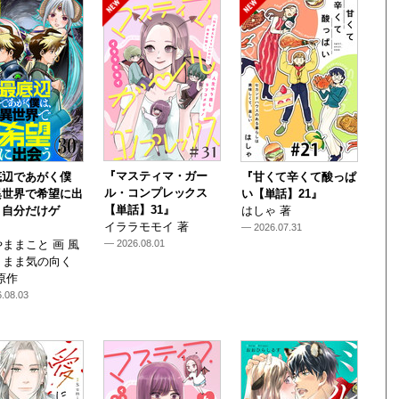
『マスティマ・ガー
底辺であがく僕
『甘くて辛くて酸っぱ
ル・コンプレックス
異世界で希望に出
い【単話】21』
【単話】31』
～自分だけゲ
はしゃ 著
イララモモイ 著
— 2026.07.31
ままこと 画 風
— 2026.08.01
くまま気の向く
原作
.08.03