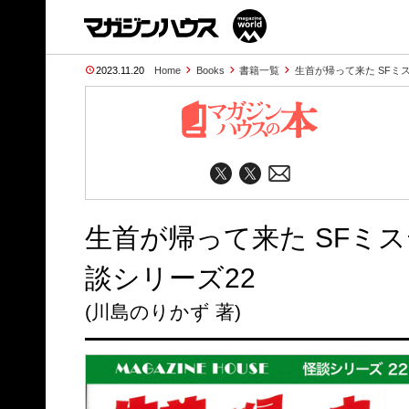
2023.11.20
Home
Books
書籍一覧
生首が帰って来た SFミステ
生首が帰って来た SFミステリ
談シリーズ22
(川島のりかず 著)