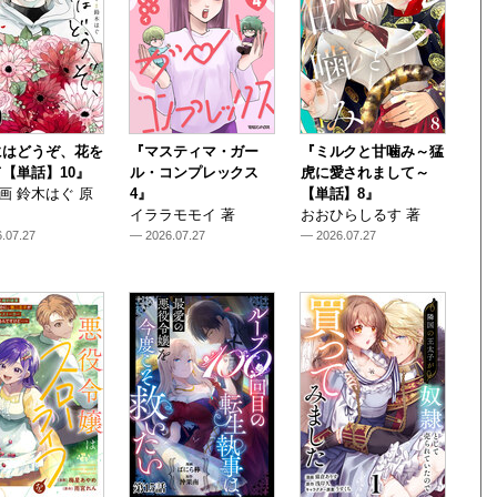
にはどうぞ、花を
『マスティマ・ガー
『ミルクと甘噛み～猛
【単話】10』
ル・コンプレックス
虎に愛されまして～
i 画 鈴木はぐ 原
4』
【単話】8』
イララモモイ 著
おおひらしるす 著
.07.27
— 2026.07.27
— 2026.07.27