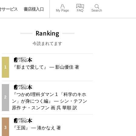
けサービス
書店様入口
My Page
FAQ
Search
Ranking
今読まれてます
『影まで愛して』 — 影山優佳 著
1
『つかめ!理科ダマン 1 「科学のキホ
2
ン」が身につく編』 — シン・テフン
原作 ナ・スンフン 画 呉 華順 訳
『王国』 — 湊かなえ 著
3