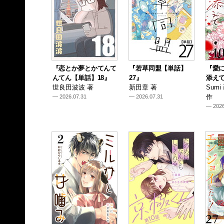
『恋とか夢とかてんて
『若草同盟【単話】
『愛
んてん【単話】18』
27』
添えて
世良田波波 著
新田章 著
Sum
作
— 2026.07.31
— 2026.07.31
— 2026