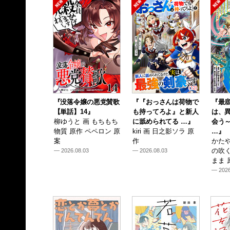
『没落令嬢の悪党賛歌
『『おっさんは荷物で
『最
【単話】14』
も持ってろよ』と新人
は、
柳ゆうと 画 もちもち
に舐められてる …』
会う
物質 原作 ペペロン 原
kiri 画 日之影ソラ 原
…』
案
作
かたや
の吹
— 2026.08.03
— 2026.08.03
まま 
— 2026