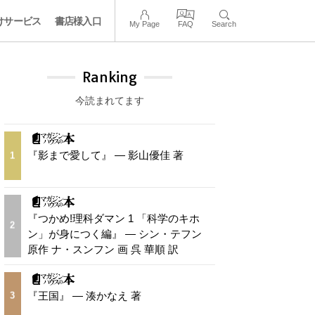
けサービス
書店様入口
My Page
FAQ
Search
Ranking
今読まれてます
『影まで愛して』 — 影山優佳 著
1
『つかめ!理科ダマン 1 「科学のキホ
2
ン」が身につく編』 — シン・テフン
原作 ナ・スンフン 画 呉 華順 訳
『王国』 — 湊かなえ 著
3