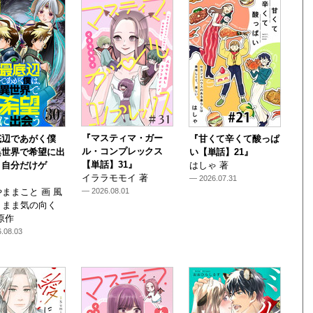
『マスティマ・ガー
底辺であがく僕
『甘くて辛くて酸っぱ
ル・コンプレックス
異世界で希望に出
い【単話】21』
【単話】31』
～自分だけゲ
はしゃ 著
イララモモイ 著
— 2026.07.31
ままこと 画 風
— 2026.08.01
くまま気の向く
原作
.08.03