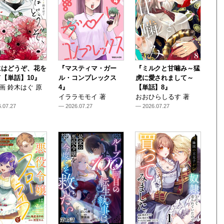
にはどうぞ、花を
『マスティマ・ガー
『ミルクと甘噛み～猛
【単話】10』
ル・コンプレックス
虎に愛されまして～
i 画 鈴木はぐ 原
4』
【単話】8』
イララモモイ 著
おおひらしるす 著
.07.27
— 2026.07.27
— 2026.07.27