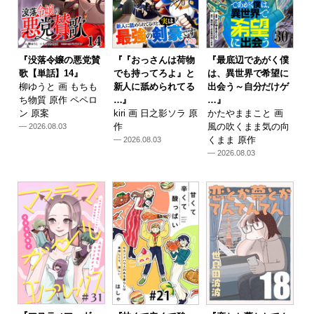
『没落令嬢の悪党賛
『『おっさんは荷物
『最底辺であがく僕
歌【単話】14』
でも持ってろよ』と
は、異世界で希望に
柳ゆうと 画 もちも
新人に舐められてる
出会う～自分だけゲ
ち物質 原作 ペペロ
…』
…』
ン 原案
kiri 画 日之影ソラ 原
かたやままこと 画
作
風の吹くまま気の向
— 2026.08.03
くまま 原作
— 2026.08.03
— 2026.08.03