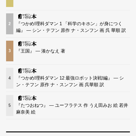
『つかめ!理科ダマン 1 「科学のキホン」が身につく
2
編』 — シン・テフン 原作 ナ・スンフン 画 呉 華順 訳
『王国』 — 湊かなえ 著
3
『つかめ!理科ダマン 12 最強ロボット決戦!編』 — シ
4
ン・テフン 原作 ナ・スンフン 画 呉華順 訳
『たつおねつ』 — ユーフラテス 作 うえ田みお 絵 若井
5
麻奈美 絵