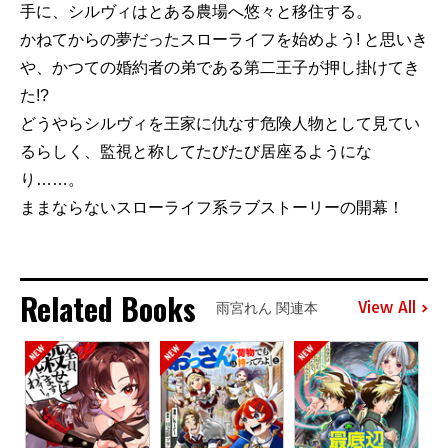
手に、シルヴィはとある農場へ悠々と移住する。
かねてからの夢だったスローライフを始めよう! と思いき
や、かつての婚約者の弟である第二王子が押し掛けてき
た!?
どうやらシルヴィを王家に仇なす危険人物として見てい
るらしく、監視と称してたびたび居座るようにな
り……。
ままならないスローライフ系ラブストーリーの開幕！
Related Books
View All
雨宮れん 関連本