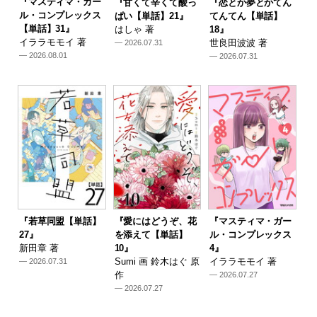
『マスティマ・ガー
『甘くて辛くて酸っ
『恋とか夢とかてん
ル・コンプレックス
ぱい【単話】21』
てんてん【単話】
【単話】31』
はしゃ 著
18』
イララモモイ 著
世良田波波 著
— 2026.07.31
— 2026.08.01
— 2026.07.31
『若草同盟【単話】
『愛にはどうぞ、花
『マスティマ・ガー
27』
を添えて【単話】
ル・コンプレックス
新田章 著
10』
4』
Sumi 画 鈴木はぐ 原
イララモモイ 著
— 2026.07.31
作
— 2026.07.27
— 2026.07.27