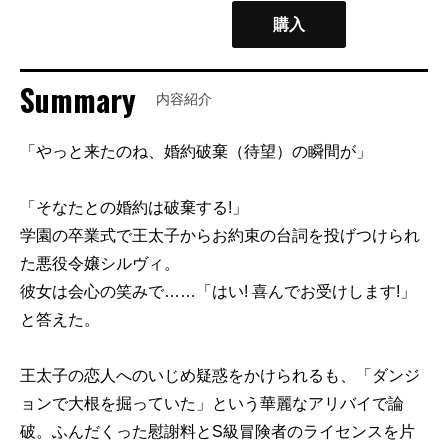
購入
Summary
内容紹介
「やっと来たのね、婚約破棄（待望）の瞬間が」
「そなたとの婚約は破棄する!」
学園の卒業式で王太子からお約束の台詞を投げつけられ
た悪役令嬢シルヴィ。
彼女は会心の笑みで……「はい! 喜んでお受けします!」
と答えた。
王太子の恋人へのいじめ疑惑をかけられるも、「ダンジ
ョンで大根を掘っていた」という華麗なアリバイで論
破。ふんだくった慰謝料とS級冒険者のライセンスを片