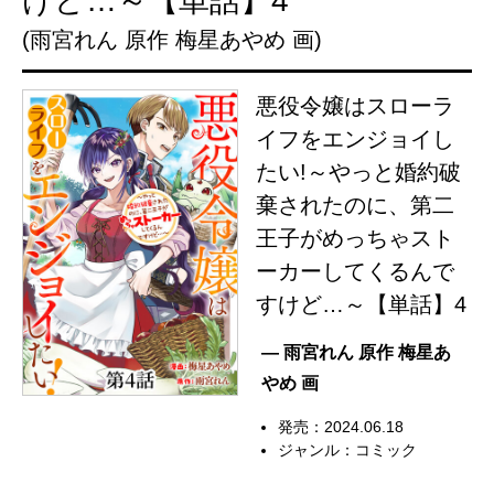
けど…～【単話】4
(雨宮れん 原作 梅星あやめ 画)
悪役令嬢はスローラ
イフをエンジョイし
たい!～やっと婚約破
棄されたのに、第二
王子がめっちゃスト
ーカーしてくるんで
すけど…～【単話】4
— 雨宮れん 原作 梅星あ
やめ 画
発売：2024.06.18
ジャンル：
コミック