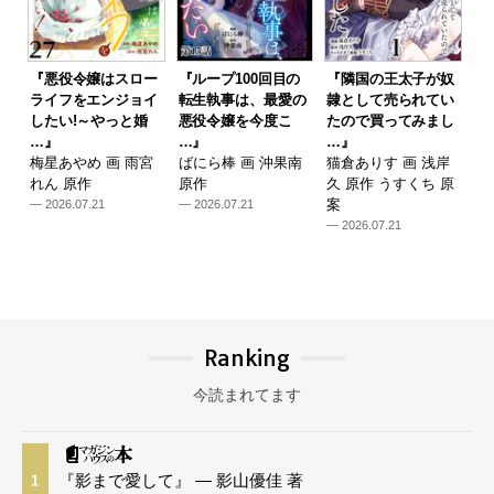
『悪役令嬢はスロー
『ループ100回目の
『隣国の王太子が奴
ライフをエンジョイ
転生執事は、最愛の
隷として売られてい
したい!～やっと婚
悪役令嬢を今度こ
たので買ってみまし
…』
…』
…』
梅星あやめ 画 雨宮
ばにら棒 画 沖果南
猫倉ありす 画 浅岸
れん 原作
原作
久 原作 うすくち 原
案
— 2026.07.21
— 2026.07.21
— 2026.07.21
Ranking
今読まれてます
『影まで愛して』 — 影山優佳 著
1