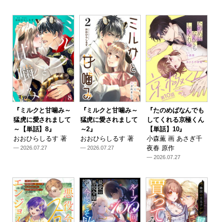
『ミルクと甘噛み～
『ミルクと甘噛み～
『たのめばなんでも
猛虎に愛されまして
猛虎に愛されまして
してくれる京極くん
～【単話】8』
～2』
【単話】10』
おおひらしるす 著
おおひらしるす 著
小森薫 画 あさぎ千
夜春 原作
— 2026.07.27
— 2026.07.27
— 2026.07.27