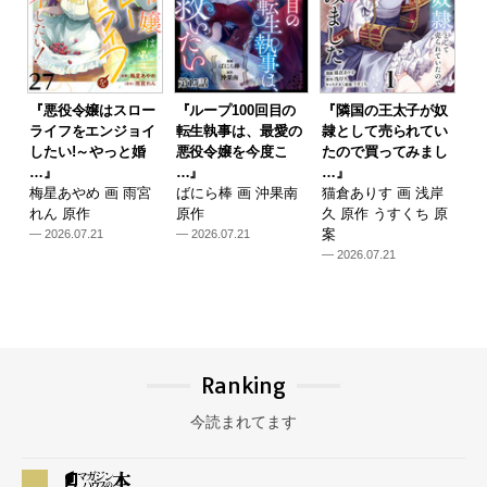
『悪役令嬢はスロー
『ループ100回目の
『隣国の王太子が奴
ライフをエンジョイ
転生執事は、最愛の
隷として売られてい
したい!～やっと婚
悪役令嬢を今度こ
たので買ってみまし
…』
…』
…』
梅星あやめ 画 雨宮
ばにら棒 画 沖果南
猫倉ありす 画 浅岸
れん 原作
原作
久 原作 うすくち 原
案
— 2026.07.21
— 2026.07.21
— 2026.07.21
Ranking
今読まれてます