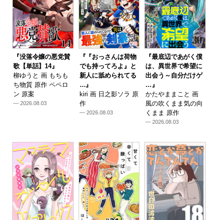
『没落令嬢の悪党賛
『『おっさんは荷物
『最底辺であがく僕
歌【単話】14』
でも持ってろよ』と
は、異世界で希望に
柳ゆうと 画 もちも
新人に舐められてる
出会う～自分だけゲ
ち物質 原作 ペペロ
…』
…』
ン 原案
kiri 画 日之影ソラ 原
かたやままこと 画
作
風の吹くまま気の向
— 2026.08.03
くまま 原作
— 2026.08.03
— 2026.08.03