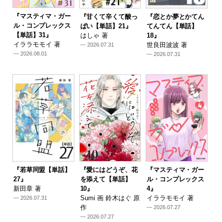
『マスティマ・ガー
『甘くて辛くて酸っ
『恋とか夢とかてん
ル・コンプレックス
ぱい【単話】21』
てんてん【単話】
【単話】31』
はしゃ 著
18』
イララモモイ 著
世良田波波 著
— 2026.07.31
— 2026.08.01
— 2026.07.31
『若草同盟【単話】
『愛にはどうぞ、花
『マスティマ・ガー
27』
を添えて【単話】
ル・コンプレックス
新田章 著
10』
4』
Sumi 画 鈴木はぐ 原
イララモモイ 著
— 2026.07.31
作
— 2026.07.27
— 2026.07.27