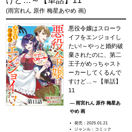
けど…～【単話】11
(雨宮れん 原作 梅星あやめ 画)
悪役令嬢はスローラ
イフをエンジョイし
たい!～やっと婚約破
棄されたのに、第二
王子がめっちゃスト
ーカーしてくるんで
すけど…～【単話】
11
— 雨宮れん 原作 梅星あ
やめ 画
発売：2025.01.21
ジャンル：
コミック