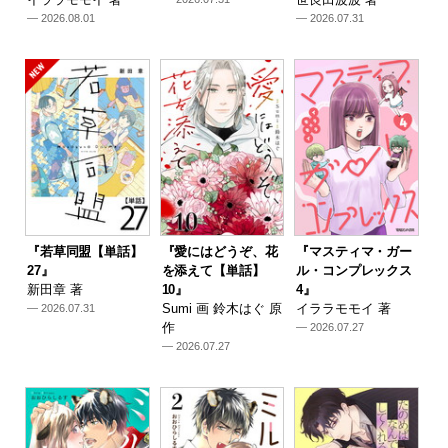
— 2026.08.01
— 2026.07.31
『若草同盟【単話】
『愛にはどうぞ、花
『マスティマ・ガー
27』
を添えて【単話】
ル・コンプレックス
新田章 著
10』
4』
Sumi 画 鈴木はぐ 原
イララモモイ 著
— 2026.07.31
作
— 2026.07.27
— 2026.07.27