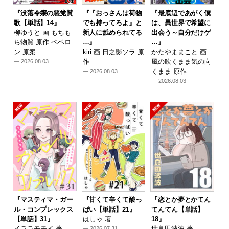
『没落令嬢の悪党賛
『『おっさんは荷物
『最底辺であがく僕
歌【単話】14』
でも持ってろよ』と
は、異世界で希望に
柳ゆうと 画 もちも
新人に舐められてる
出会う～自分だけゲ
ち物質 原作 ペペロ
…』
…』
ン 原案
kiri 画 日之影ソラ 原
かたやままこと 画
作
風の吹くまま気の向
— 2026.08.03
くまま 原作
— 2026.08.03
— 2026.08.03
『マスティマ・ガー
『甘くて辛くて酸っ
『恋とか夢とかてん
ル・コンプレックス
ぱい【単話】21』
てんてん【単話】
【単話】31』
はしゃ 著
18』
イララモモイ 著
世良田波波 著
— 2026.07.31