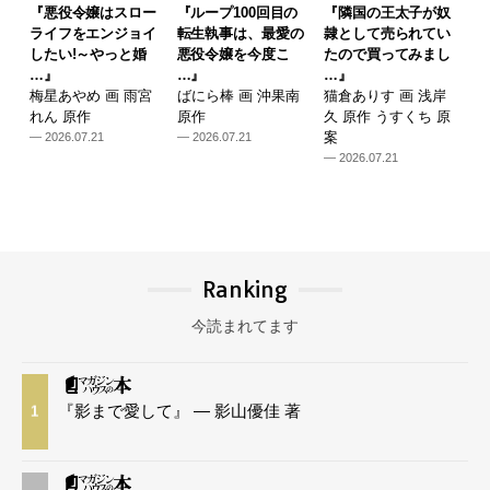
『悪役令嬢はスロー
『ループ100回目の
『隣国の王太子が奴
ライフをエンジョイ
転生執事は、最愛の
隷として売られてい
したい!～やっと婚
悪役令嬢を今度こ
たので買ってみまし
…』
…』
…』
梅星あやめ 画 雨宮
ばにら棒 画 沖果南
猫倉ありす 画 浅岸
れん 原作
原作
久 原作 うすくち 原
案
— 2026.07.21
— 2026.07.21
— 2026.07.21
Ranking
今読まれてます
『影まで愛して』 — 影山優佳 著
1