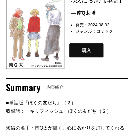
— 南Q太 著
発売：2024.08.02
ジャンル：
コミック
購入
Summary
内容紹介
■単話版『ぼくの友だち』（２）
収録話：「キリフィッシュ ぼくの友だち（２）」
短編の名手・南Q太が描く、心にあかりを灯してくれる