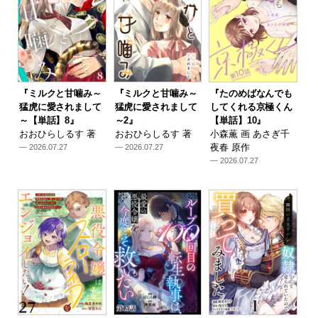
『ミルクと甘噛み～
『ミルクと甘噛み～
『たのめばなんでも
猛虎に愛されまして
猛虎に愛されまして
してくれる京極くん
～【単話】8』
～2』
【単話】10』
おおひらしるす 著
おおひらしるす 著
小森薫 画 あさぎ千
夜春 原作
— 2026.07.27
— 2026.07.27
— 2026.07.27