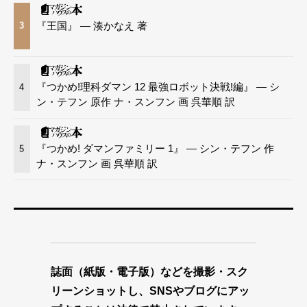
『王国』 — 湊かなえ 著
3
『つかめ!理科ダマン 12 最強ロボット決戦!編』 — シ
4
ン・テフン 原作 ナ・スンフン 画 呉華順 訳
『つかめ! ダマンファミリー 1』 — シン・テフン 作
5
ナ・スンフン 画 呉華順 訳
誌面（紙版・電子版）などを撮影・スク
リーンショットし、SNSやブログにアッ