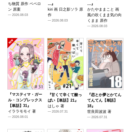
ち物質 原作 ペペロ
…』
…』
ン 原案
kiri 画 日之影ソラ 原
かたやままこと 画
作
風の吹くまま気の向
— 2026.08.03
くまま 原作
— 2026.08.03
— 2026.08.03
『マスティマ・ガー
『甘くて辛くて酸っ
『恋とか夢とかてん
ル・コンプレックス
ぱい【単話】21』
てんてん【単話】
【単話】31』
はしゃ 著
18』
イララモモイ 著
世良田波波 著
— 2026.07.31
— 2026.08.01
— 2026.07.31