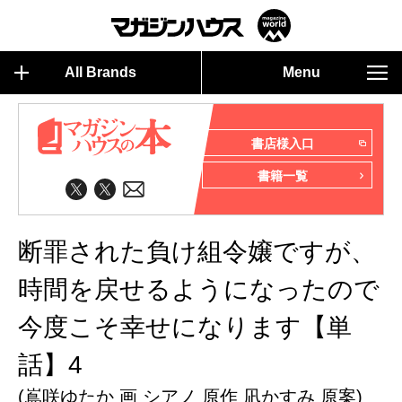
All Brands
Menu
書店様入口
書籍一覧
断罪された負け組令嬢ですが、
時間を戻せるようになったので
今度こそ幸せになります【単
話】4
(嶌咲ゆたか 画 シアノ 原作 凪かすみ 原案)