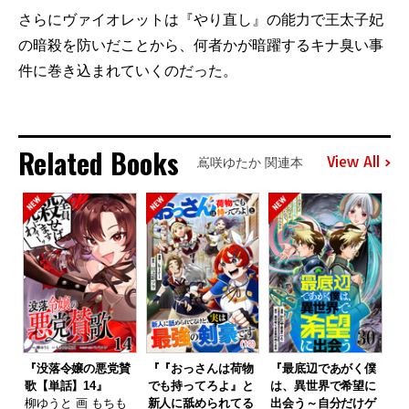
さらにヴァイオレットは『やり直し』の能力で王太子妃
の暗殺を防いだことから、何者かが暗躍するキナ臭い事
件に巻き込まれていくのだった。
Related Books
View All
嶌咲ゆたか 関連本
『没落令嬢の悪党賛
『『おっさんは荷物
『最底辺であがく僕
歌【単話】14』
でも持ってろよ』と
は、異世界で希望に
柳ゆうと 画 もちも
新人に舐められてる
出会う～自分だけゲ