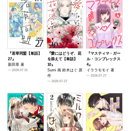
『若草同盟【単話】
『愛にはどうぞ、花
『マスティマ・ガー
27』
を添えて【単話】
ル・コンプレックス
新田章 著
10』
4』
Sumi 画 鈴木はぐ 原
イララモモイ 著
— 2026.07.31
作
— 2026.07.27
— 2026.07.27