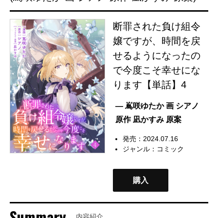
断罪された負け組令
嬢ですが、時間を戻
せるようになったの
で今度こそ幸せにな
ります【単話】4
— 嶌咲ゆたか 画 シアノ
原作 凪かすみ 原案
発売：2024.07.16
ジャンル：
コミック
購入
Summary
内容紹介