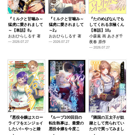
『ミルクと甘噛み～
『ミルクと甘噛み～
『たのめばなんでも
猛虎に愛されまして
猛虎に愛されまして
してくれる京極くん
～【単話】8』
～2』
【単話】10』
おおひらしるす 著
おおひらしるす 著
小森薫 画 あさぎ千
夜春 原作
— 2026.07.27
— 2026.07.27
— 2026.07.27
『悪役令嬢はスロー
『ループ100回目の
『隣国の王太子が奴
ライフをエンジョイ
転生執事は、最愛の
隷として売られてい
したい!～やっと婚
悪役令嬢を今度こ
たので買ってみまし
…』
…』
…』