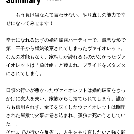
－－もう負け組なんて言わせない。やり直しの能力で幸
せになってみせます！
幸せになれるはずの婚約披露パーティーで、最悪な形で
第二王子から婚約破棄されてしまったヴァイオレット。
なんの才能もなく、家柄しか誇れるものがなかったヴァ
イオレットは「負け組」と蔑まれ、プライドをズタズタ
にされてしまう。
日頃の行いが悪かったヴァイオレットは婚約破棄をきっ
かけに友人を失い、家族からも捨てられてしまう。誰か
らも信用されず、全てを失くしたヴァイオレットは幽閉
された屋敷で火事に巻き込まれ、孤独に死のうとしてい
た…。
それまでの行いを反省し、人生をやり直したいと強く願