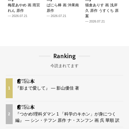
梅星あやめ 画 雨宮
ばにら棒 画 沖果南
猫倉ありす 画 浅岸
れん 原作
原作
久 原作 うすくち 原
案
— 2026.07.21
— 2026.07.21
— 2026.07.21
Ranking
今読まれてます
『影まで愛して』 — 影山優佳 著
1
『つかめ!理科ダマン 1 「科学のキホン」が身につく
2
編』 — シン・テフン 原作 ナ・スンフン 画 呉 華順 訳