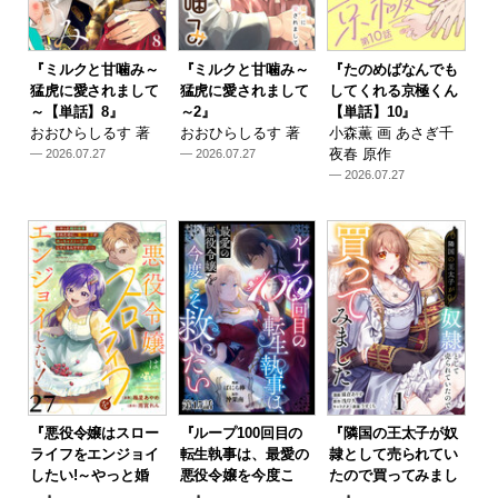
『ミルクと甘噛み～
『ミルクと甘噛み～
『たのめばなんでも
猛虎に愛されまして
猛虎に愛されまして
してくれる京極くん
～【単話】8』
～2』
【単話】10』
おおひらしるす 著
おおひらしるす 著
小森薫 画 あさぎ千
夜春 原作
— 2026.07.27
— 2026.07.27
— 2026.07.27
『悪役令嬢はスロー
『ループ100回目の
『隣国の王太子が奴
ライフをエンジョイ
転生執事は、最愛の
隷として売られてい
したい!～やっと婚
悪役令嬢を今度こ
たので買ってみまし
…』
…』
…』