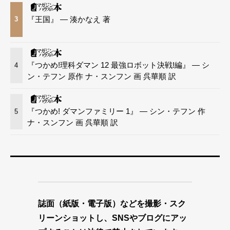
『王国』 — 湊かなえ 著
3
『つかめ!理科ダマン 12 最強ロボット決戦!編』 — シ
4
ン・テフン 原作 ナ・スンフン 画 呉華順 訳
『つかめ! ダマンファミリー 1』 — シン・テフン 作
5
ナ・スンフン 画 呉華順 訳
誌面（紙版・電子版）などを撮影・スク
リーンショットし、SNSやブログにアッ