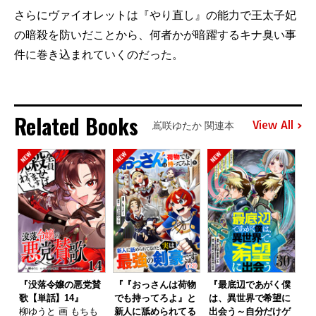
さらにヴァイオレットは『やり直し』の能力で王太子妃
の暗殺を防いだことから、何者かが暗躍するキナ臭い事
件に巻き込まれていくのだった。
Related Books
View All
嶌咲ゆたか 関連本
『没落令嬢の悪党賛
『『おっさんは荷物
『最底辺であがく僕
歌【単話】14』
でも持ってろよ』と
は、異世界で希望に
柳ゆうと 画 もちも
新人に舐められてる
出会う～自分だけゲ