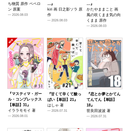
ち物質 原作 ペペロ
…』
…』
ン 原案
kiri 画 日之影ソラ 原
かたやままこと 画
作
風の吹くまま気の向
— 2026.08.03
くまま 原作
— 2026.08.03
— 2026.08.03
『マスティマ・ガー
『甘くて辛くて酸っ
『恋とか夢とかてん
ル・コンプレックス
ぱい【単話】21』
てんてん【単話】
【単話】31』
はしゃ 著
18』
イララモモイ 著
世良田波波 著
— 2026.07.31
— 2026.08.01
— 2026.07.31