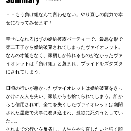
－－もう負け組なんて言わせない。やり直しの能力で幸
せになってみせます！
幸せになれるはずの婚約披露パーティーで、最悪な形で
第二王子から婚約破棄されてしまったヴァイオレット。
なんの才能もなく、家柄しか誇れるものがなかったヴァ
イオレットは「負け組」と蔑まれ、プライドをズタズタ
にされてしまう。
日頃の行いが悪かったヴァイオレットは婚約破棄をきっ
かけに友人を失い、家族からも捨てられてしまう。誰か
らも信用されず、全てを失くしたヴァイオレットは幽閉
された屋敷で火事に巻き込まれ、孤独に死のうとしてい
た…。
それまでの行いを反省し、人生をやり直したいと強く願