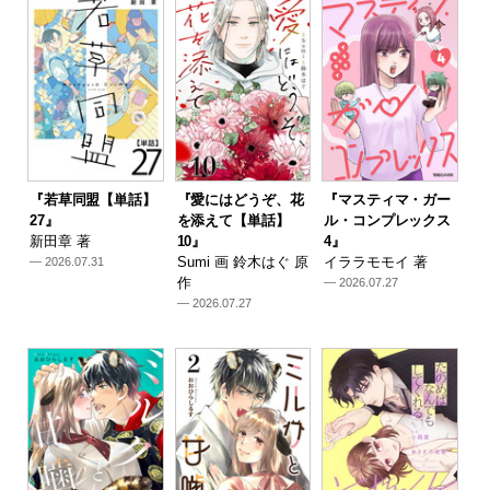
『若草同盟【単話】
『愛にはどうぞ、花
『マスティマ・ガー
27』
を添えて【単話】
ル・コンプレックス
新田章 著
10』
4』
Sumi 画 鈴木はぐ 原
イララモモイ 著
— 2026.07.31
作
— 2026.07.27
— 2026.07.27