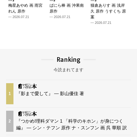
梅星あやめ 画 雨宮
ばにら棒 画 沖果南
猫倉ありす 画 浅岸
れん 原作
原作
久 原作 うすくち 原
案
— 2026.07.21
— 2026.07.21
— 2026.07.21
Ranking
今読まれてます
『影まで愛して』 — 影山優佳 著
1
『つかめ!理科ダマン 1 「科学のキホン」が身につく
2
編』 — シン・テフン 原作 ナ・スンフン 画 呉 華順 訳