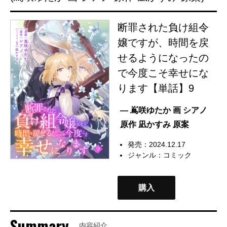
断罪された負け組令
嬢ですが、時間を戻
せるようになったの
で今度こそ幸せにな
ります【単話】9
— 嶌咲ゆたか 画 シアノ
原作 凪かすみ 原案
発売：2024.12.17
ジャンル：
コミック
購入
Summary
内容紹介