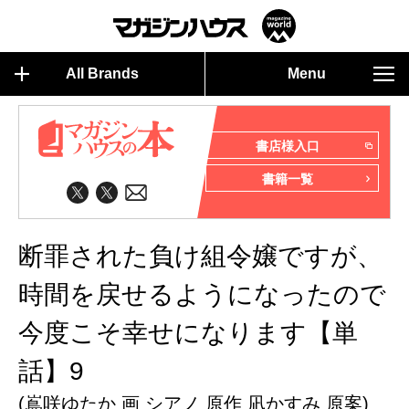
All Brands
Menu
書店様入口
書籍一覧
断罪された負け組令嬢ですが、
時間を戻せるようになったので
今度こそ幸せになります【単
話】9
(嶌咲ゆたか 画 シアノ 原作 凪かすみ 原案)