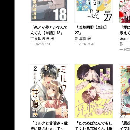
『恋とか夢とかてんて
『若草同盟【単話】
『愛
んてん【単話】18』
27』
添えて
世良田波波 著
新田章 著
Sum
作
— 2026.07.31
— 2026.07.31
— 2026
『ミルクと甘噛み～猛
『たのめばなんでもし
『悪
虎に愛されまして～
てくれる京極くん【単
イフ