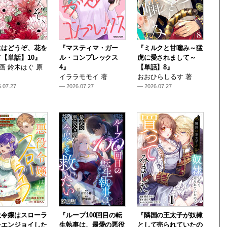
にはどうぞ、花を
『マスティマ・ガー
『ミルクと甘噛み～猛
【単話】10』
ル・コンプレックス
虎に愛されまして～
i 画 鈴木はぐ 原
4』
【単話】8』
イララモモイ 著
おおひらしるす 著
.07.27
— 2026.07.27
— 2026.07.27
役令嬢はスローラ
『ループ100回目の転
『隣国の王太子が奴隷
をエンジョイした
生執事は、最愛の悪役
として売られていたの