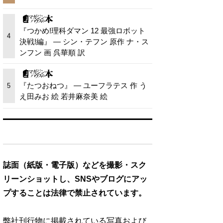
『つかめ!理科ダマン 12 最強ロボット
4
決戦!編』 — シン・テフン 原作 ナ・ス
ンフン 画 呉華順 訳
『たつおねつ』 — ユーフラテス 作 う
5
え田みお 絵 若井麻奈美 絵
誌面（紙版・電子版）などを撮影・スク
リーンショットし、SNSやブログにアッ
プすることは法律で禁止されています。
弊社刊行物に掲載されている写真および