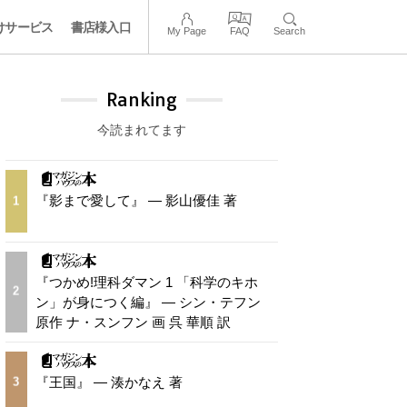
けサービス
書店様入口
My Page
FAQ
Search
Ranking
今読まれてます
『影まで愛して』 — 影山優佳 著
1
『つかめ!理科ダマン 1 「科学のキホ
2
ン」が身につく編』 — シン・テフン
原作 ナ・スンフン 画 呉 華順 訳
『王国』 — 湊かなえ 著
3