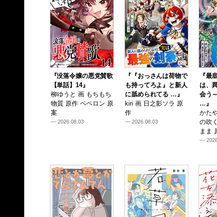
『没落令嬢の悪党賛歌
『『おっさんは荷物で
『最
【単話】14』
も持ってろよ』と新人
は、
柳ゆうと 画 もちもち
に舐められてる …』
会う
物質 原作 ペペロン 原
kiri 画 日之影ソラ 原
…』
案
作
かたや
の吹
— 2026.08.03
— 2026.08.03
まま 
— 2026