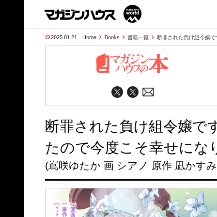
2025.01.21
Home
Books
書籍一覧
断罪された負け組令嬢で
断罪された負け組令嬢で
たので今度こそ幸せになり
(嶌咲ゆたか 画 シアノ 原作 凪かすみ