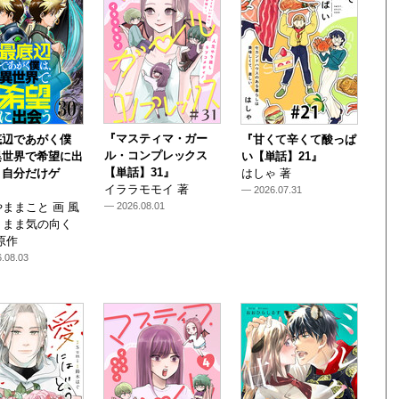
『マスティマ・ガー
底辺であがく僕
『甘くて辛くて酸っぱ
ル・コンプレックス
異世界で希望に出
い【単話】21』
【単話】31』
～自分だけゲ
はしゃ 著
イララモモイ 著
— 2026.07.31
ままこと 画 風
— 2026.08.01
くまま気の向く
原作
.08.03