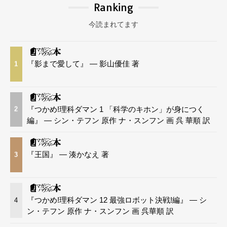
Ranking
今読まれてます
『影まで愛して』 — 影山優佳 著
1
『つかめ!理科ダマン 1 「科学のキホン」が身につく
2
編』 — シン・テフン 原作 ナ・スンフン 画 呉 華順 訳
『王国』 — 湊かなえ 著
3
『つかめ!理科ダマン 12 最強ロボット決戦!編』 — シ
4
ン・テフン 原作 ナ・スンフン 画 呉華順 訳