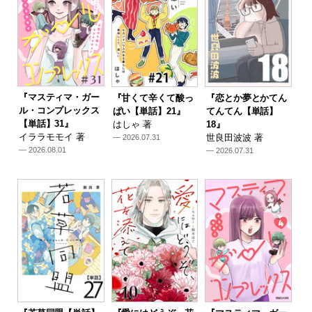
『マスティマ・ガー
『甘くて辛くて酸っ
『恋とか夢とかてん
ル・コンプレックス
ぱい【単話】21』
てんてん【単話】
【単話】31』
はしゃ 著
18』
イララモモイ 著
世良田波波 著
— 2026.07.31
— 2026.08.01
— 2026.07.31