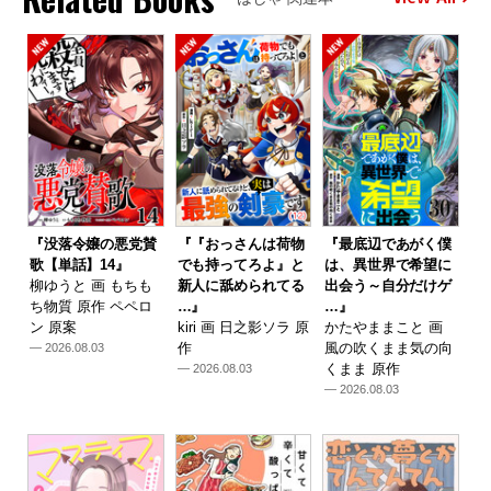
『没落令嬢の悪党賛
『『おっさんは荷物
『最底辺であがく僕
歌【単話】14』
でも持ってろよ』と
は、異世界で希望に
柳ゆうと 画 もちも
新人に舐められてる
出会う～自分だけゲ
ち物質 原作 ペペロ
…』
…』
ン 原案
kiri 画 日之影ソラ 原
かたやままこと 画
作
風の吹くまま気の向
— 2026.08.03
くまま 原作
— 2026.08.03
— 2026.08.03