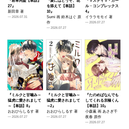
『若草同盟【単話】
『愛にはどうぞ、花
『マスティマ・ガー
27』
を添えて【単話】
ル・コンプレックス
新田章 著
10』
4』
Sumi 画 鈴木はぐ 原
イララモモイ 著
— 2026.07.31
作
— 2026.07.27
— 2026.07.27
『ミルクと甘噛み～
『ミルクと甘噛み～
『たのめばなんでも
猛虎に愛されまして
猛虎に愛されまして
してくれる京極くん
～【単話】8』
～2』
【単話】10』
おおひらしるす 著
おおひらしるす 著
小森薫 画 あさぎ千
夜春 原作
— 2026.07.27
— 2026.07.27
— 2026.07.27