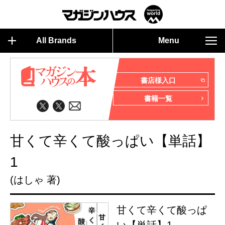
All Brands
Menu
書店様入口
書籍一覧
甘くて辛くて酸っぱい【単話】
1
(はしゃ 著)
甘くて辛くて酸っぱ
い【単話】1