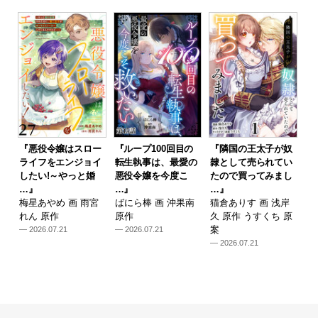
『悪役令嬢はスロー
『ループ100回目の
『隣国の王太子が奴
ライフをエンジョイ
転生執事は、最愛の
隷として売られてい
したい!～やっと婚
悪役令嬢を今度こ
たので買ってみまし
…』
…』
…』
梅星あやめ 画 雨宮
ばにら棒 画 沖果南
猫倉ありす 画 浅岸
れん 原作
原作
久 原作 うすくち 原
案
— 2026.07.21
— 2026.07.21
— 2026.07.21