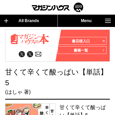
All Brands
Menu
書店様入口
書籍一覧
甘くて辛くて酸っぱい【単話】
5
(はしゃ 著)
甘くて辛くて酸っぱ
い【単話】5