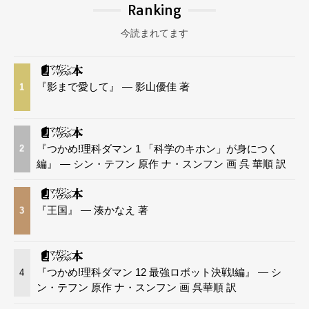
Ranking
今読まれてます
『影まで愛して』 — 影山優佳 著
1
『つかめ!理科ダマン 1 「科学のキホン」が身につく
2
編』 — シン・テフン 原作 ナ・スンフン 画 呉 華順 訳
『王国』 — 湊かなえ 著
3
『つかめ!理科ダマン 12 最強ロボット決戦!編』 — シ
4
ン・テフン 原作 ナ・スンフン 画 呉華順 訳