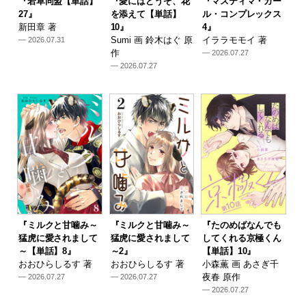
『若草同盟【単話】
『愛にはどうぞ、花
『マスティマ・ガー
27』
を添えて【単話】
ル・コンプレックス
新田章 著
10』
4』
Sumi 画 鈴木はぐ 原
イララモモイ 著
— 2026.07.31
作
— 2026.07.27
— 2026.07.27
『ミルクと甘噛み～
『ミルクと甘噛み～
『たのめばなんでも
猛虎に愛されまして
猛虎に愛されまして
してくれる京極くん
～【単話】8』
～2』
【単話】10』
おおひらしるす 著
おおひらしるす 著
小森薫 画 あさぎ千
夜春 原作
— 2026.07.27
— 2026.07.27
— 2026.07.27