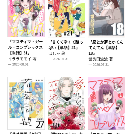
『マスティマ・ガー
『甘くて辛くて酸っ
『恋とか夢とかてん
ル・コンプレックス
ぱい【単話】21』
てんてん【単話】
【単話】31』
はしゃ 著
18』
イララモモイ 著
世良田波波 著
— 2026.07.31
— 2026.08.01
— 2026.07.31