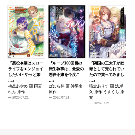
『悪役令嬢はスロー
『ループ100回目の
『隣国の王太子が奴
ライフをエンジョイ
転生執事は、最愛の
隷として売られてい
したい!～やっと婚
悪役令嬢を今度こ
たので買ってみまし
…』
…』
…』
梅星あやめ 画 雨宮
ばにら棒 画 沖果南
猫倉ありす 画 浅岸
れん 原作
原作
久 原作 うすくち 原
案
— 2026.07.21
— 2026.07.21
— 2026.07.21