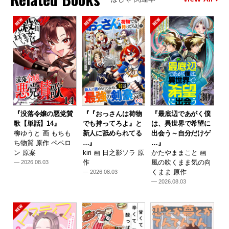
『没落令嬢の悪党賛
『『おっさんは荷物
『最底辺であがく僕
歌【単話】14』
でも持ってろよ』と
は、異世界で希望に
柳ゆうと 画 もちも
新人に舐められてる
出会う～自分だけゲ
ち物質 原作 ペペロ
…』
…』
ン 原案
kiri 画 日之影ソラ 原
かたやままこと 画
作
風の吹くまま気の向
— 2026.08.03
くまま 原作
— 2026.08.03
— 2026.08.03