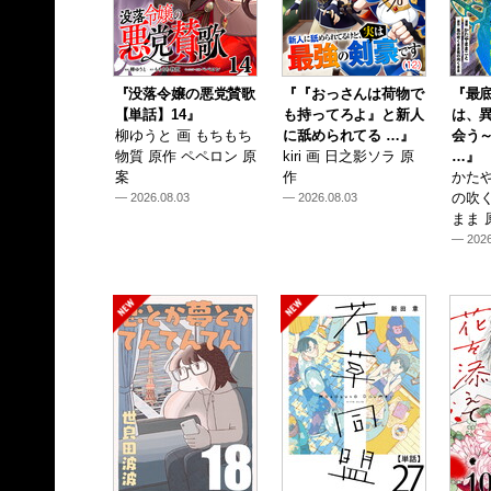
『没落令嬢の悪党賛歌
『『おっさんは荷物で
『最
【単話】14』
も持ってろよ』と新人
は、
柳ゆうと 画 もちもち
に舐められてる …』
会う
物質 原作 ペペロン 原
kiri 画 日之影ソラ 原
…』
案
作
かたや
の吹
— 2026.08.03
— 2026.08.03
まま 
— 2026