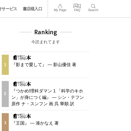
けサービス
書店様入口
My Page
FAQ
Search
Ranking
今読まれてます
『影まで愛して』 — 影山優佳 著
1
『つかめ!理科ダマン 1 「科学のキホ
2
ン」が身につく編』 — シン・テフン
原作 ナ・スンフン 画 呉 華順 訳
『王国』 — 湊かなえ 著
3