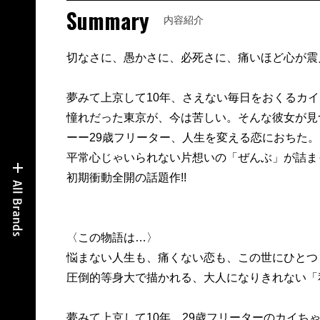
Summary
内容紹介
切なさに、愚かさに、必死さに、痛いほど心が震
夢みて上京して10年、さえない毎日をおくるカ
憧れだった東京が、今は苦しい。そんな彼女が見
ーー29歳フリーター、人生を変える恋におちた。
平常心じゃいられない片想いの「ぜんぶ」が詰ま
初期衝動全開の話題作!!
〈この物語は…〉
悩まない人生も、痛くない恋も、この世にひとつ
圧倒的等身大で描かれる、大人になりきれない「
夢みて上京して10年。29歳フリーターのカイち