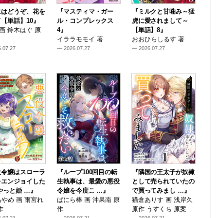
にはどうぞ、花を
『マスティマ・ガー
『ミルクと甘噛み～猛
【単話】10』
ル・コンプレックス
虎に愛されまして～
i 画 鈴木はぐ 原
4』
【単話】8』
イララモモイ 著
おおひらしるす 著
.07.27
— 2026.07.27
— 2026.07.27
役令嬢はスローラ
『ループ100回目の転
『隣国の王太子が奴隷
をエンジョイした
生執事は、最愛の悪役
として売られていたの
やっと婚 …』
令嬢を今度こ …』
で買ってみまし …』
やめ 画 雨宮れ
ばにら棒 画 沖果南 原
猫倉ありす 画 浅岸久
作
作
原作 うすくち 原案
.07.21
— 2026.07.21
— 2026.07.21