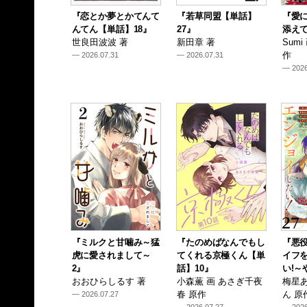
『恋とか夢とかてんて
『若草同盟【単話】
『愛
んてん【単話】18』
27』
添えて
世良田波波 著
新田章 著
Sum
作
— 2026.07.31
— 2026.07.31
— 2026
『ミルクと甘噛み～猛
『たのめばなんでもし
『悪
虎に愛されまして～
てくれる京極くん【単
イフ
2』
話】10』
い!～
おおひらしるす 著
小森薫 画 あさぎ千夜
梅星あ
春 原作
ん 原
— 2026.07.27
— 2026.07.27
— 2026