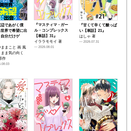
『マスティマ・ガー
底辺であがく僕
『甘くて辛くて酸っぱ
ル・コンプレックス
異世界で希望に出
い【単話】21』
【単話】31』
～自分だけゲ
はしゃ 著
イララモモイ 著
— 2026.07.31
ままこと 画 風
— 2026.08.01
くまま気の向く
原作
.08.03