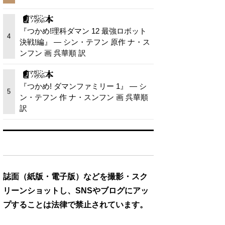
『つかめ!理科ダマン 12 最強ロボット
4
決戦!編』 — シン・テフン 原作 ナ・ス
ンフン 画 呉華順 訳
『つかめ! ダマンファミリー 1』 — シ
5
ン・テフン 作 ナ・スンフン 画 呉華順
訳
誌面（紙版・電子版）などを撮影・スク
リーンショットし、SNSやブログにアッ
プすることは法律で禁止されています。