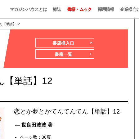
マガジンハウスとは
雑誌
書籍・ムック
採用情報
企業様向
ん【単話】12
書店様入口
書籍一覧
【単話】12
恋とか夢とかてんてんてん【単話】12
— 世良田波波 著
ページ数：36頁