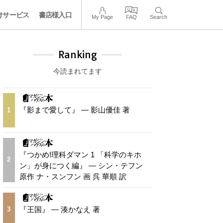
けサービス
書店様入口
My Page
FAQ
Search
Ranking
今読まれてます
『影まで愛して』 — 影山優佳 著
1
『つかめ!理科ダマン 1 「科学のキホ
2
ン」が身につく編』 — シン・テフン
原作 ナ・スンフン 画 呉 華順 訳
『王国』 — 湊かなえ 著
3