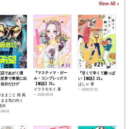
View All
『マスティマ・ガー
底辺であがく僕
『甘くて辛くて酸っぱ
ル・コンプレックス
異世界で希望に出
い【単話】21』
【単話】31』
～自分だけゲ
はしゃ 著
イララモモイ 著
— 2026.07.31
ままこと 画 風
— 2026.08.01
くまま気の向く
原作
.08.03