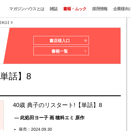
マガジンハウスとは
雑誌
書籍・ムック
採用情報
企業様向
【単話】8
書店様入口
書籍一覧
【単話】8
40歳 典子のリスタート!【単話】8
— 此処田ヨー子 画 穂科エミ 原作
発売：2024.09.30