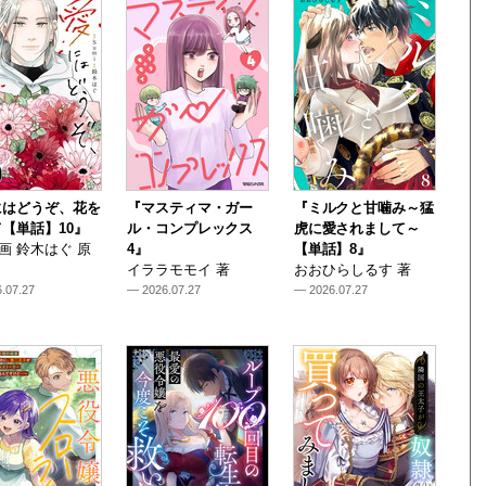
にはどうぞ、花を
『マスティマ・ガー
『ミルクと甘噛み～猛
【単話】10』
ル・コンプレックス
虎に愛されまして～
i 画 鈴木はぐ 原
4』
【単話】8』
イララモモイ 著
おおひらしるす 著
.07.27
— 2026.07.27
— 2026.07.27