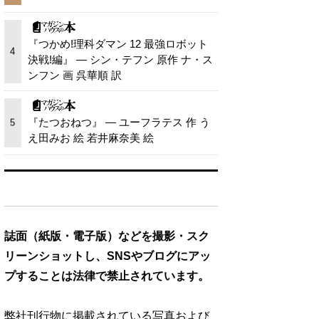
『つかめ!理科ダマン 12 最強ロボット
4
決戦!編』 — シン・テフン 原作 ナ・ス
ンフン 画 呉華順 訳
『たつおねつ』 — ユーフラテス 作 う
5
え田みお 絵 若井麻奈美 絵
誌面（紙版・電子版）などを撮影・スク
リーンショットし、SNSやブログにアッ
プすることは法律で禁止されています。
弊社刊行物に掲載されている写真および