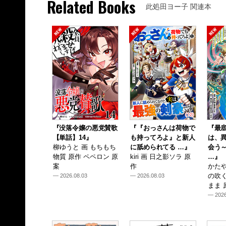
Related Books
此処田ヨー子 関連本
『没落令嬢の悪党賛歌
『『おっさんは荷物で
『最
【単話】14』
も持ってろよ』と新人
は、
柳ゆうと 画 もちもち
に舐められてる …』
会う
物質 原作 ペペロン 原
kiri 画 日之影ソラ 原
…』
案
作
かたや
の吹
— 2026.08.03
— 2026.08.03
まま 
— 2026