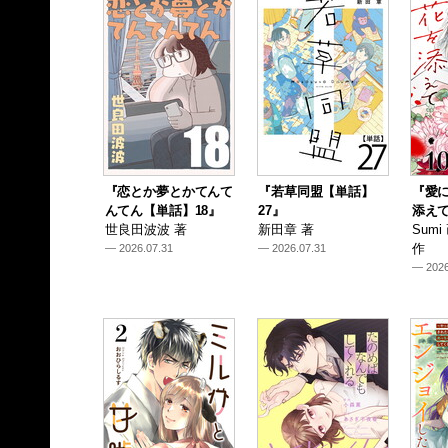
『恋とか夢とかてんて
『若草同盟【単話】
『愛
んてん【単話】18』
27』
添えて
世良田波波 著
新田章 著
Sum
作
— 2026.07.31
— 2026.07.31
— 2026