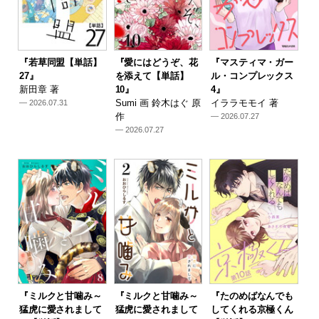
『若草同盟【単話】
『愛にはどうぞ、花
『マスティマ・ガー
27』
を添えて【単話】
ル・コンプレックス
新田章 著
10』
4』
Sumi 画 鈴木はぐ 原
イララモモイ 著
— 2026.07.31
作
— 2026.07.27
— 2026.07.27
『ミルクと甘噛み～
『ミルクと甘噛み～
『たのめばなんでも
猛虎に愛されまして
猛虎に愛されまして
してくれる京極くん