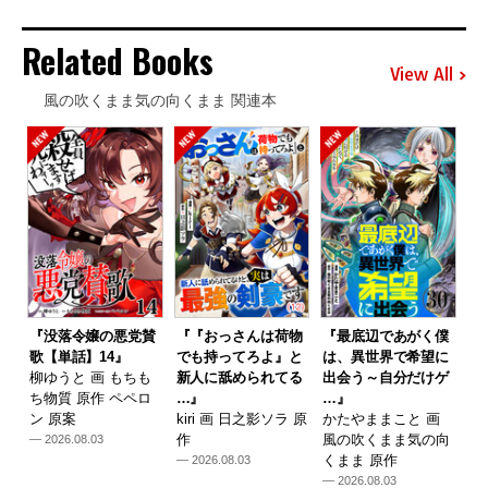
Related Books
View All
風の吹くまま気の向くまま 関連本
『没落令嬢の悪党賛
『『おっさんは荷物
『最底辺であがく僕
歌【単話】14』
でも持ってろよ』と
は、異世界で希望に
柳ゆうと 画 もちも
新人に舐められてる
出会う～自分だけゲ
ち物質 原作 ペペロ
…』
…』
ン 原案
kiri 画 日之影ソラ 原
かたやままこと 画
作
風の吹くまま気の向
— 2026.08.03
くまま 原作
— 2026.08.03
— 2026.08.03