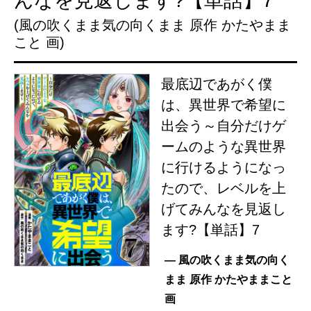
んなを見返します?【単話】7
(風の吹くまま気の向くまま 原作 かたやまま
こと 画)
最底辺であがく僕
は、異世界で希望に
出会う～自分だけゲ
ームのような異世界
に行けるようになっ
たので、レベルを上
げてみんなを見返し
ます?【単話】7
— 風の吹くまま気の向く
まま 原作 かたやままこと
画