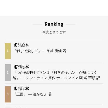
Ranking
今読まれてます
『影まで愛して』 — 影山優佳 著
1
『つかめ!理科ダマン 1 「科学のキホン」が身につく
2
編』 — シン・テフン 原作 ナ・スンフン 画 呉 華順 訳
『王国』 — 湊かなえ 著
3