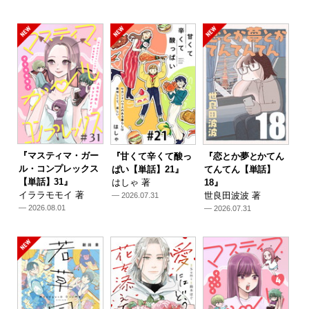
『マスティマ・ガー
『甘くて辛くて酸っ
『恋とか夢とかてん
ル・コンプレックス
ぱい【単話】21』
てんてん【単話】
【単話】31』
はしゃ 著
18』
イララモモイ 著
世良田波波 著
— 2026.07.31
— 2026.08.01
— 2026.07.31