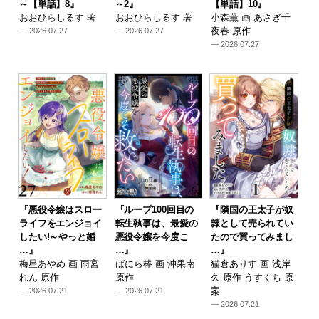
～【単話】8』
～2』
【単話】10』
おおひらしるす 著
おおひらしるす 著
小森薫 画 あさぎ千
夜春 原作
— 2026.07.27
— 2026.07.27
— 2026.07.27
『悪役令嬢はスロー
『ループ100回目の
『隣国の王太子が奴
ライフをエンジョイ
転生執事は、最愛の
隷として売られてい
したい!～やっと婚
悪役令嬢を今度こ
たので買ってみまし
…』
…』
…』
梅星あやめ 画 雨宮
ばにら棒 画 沖果南
猫倉ありす 画 浅岸
れん 原作
原作
久 原作 うすくち 原
案
— 2026.07.21
— 2026.07.21
— 2026.07.21