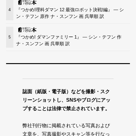
『つかめ!理科ダマン 12 最強ロボット決戦!編』 — シ
4
ン・テフン 原作 ナ・スンフン 画 呉華順 訳
『つかめ! ダマンファミリー 1』 — シン・テフン 作
5
ナ・スンフン 画 呉華順 訳
誌面（紙版・電子版）などを撮影・スク
リーンショットし、SNSやブログにアッ
プすることは法律で禁止されています。
弊社刊行物に掲載されている写真および
文章を、写真撮影やスキャン等を行なっ