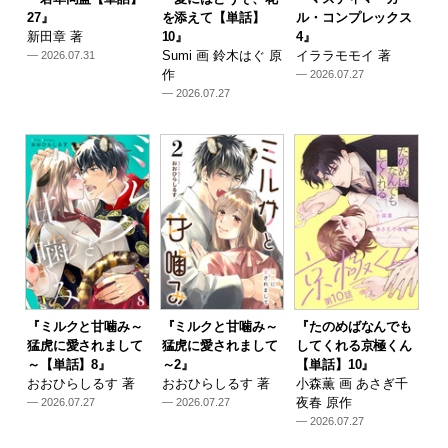
27』
を添えて【単話】
ル・コンプレックス
新田章 著
10』
4』
Sumi 画 鈴木はぐ 原
イララモモイ 著
— 2026.07.31
作
— 2026.07.27
— 2026.07.27
『ミルクと甘噛み～
『ミルクと甘噛み～
『たのめばなんでも
猛虎に愛されまして
猛虎に愛されまして
してくれる京極くん
～【単話】8』
～2』
【単話】10』
おおひらしるす 著
おおひらしるす 著
小森薫 画 あさぎ千
夜春 原作
— 2026.07.27
— 2026.07.27
— 2026.07.27