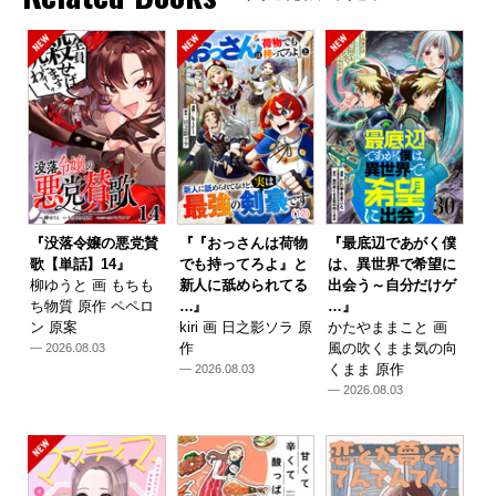
『没落令嬢の悪党賛
『『おっさんは荷物
『最底辺であがく僕
歌【単話】14』
でも持ってろよ』と
は、異世界で希望に
柳ゆうと 画 もちも
新人に舐められてる
出会う～自分だけゲ
ち物質 原作 ペペロ
…』
…』
ン 原案
kiri 画 日之影ソラ 原
かたやままこと 画
作
風の吹くまま気の向
— 2026.08.03
くまま 原作
— 2026.08.03
— 2026.08.03