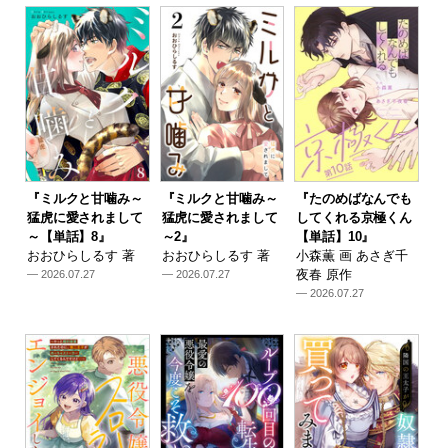
『ミルクと甘噛み～
『ミルクと甘噛み～
『たのめばなんでも
猛虎に愛されまして
猛虎に愛されまして
してくれる京極くん
～【単話】8』
～2』
【単話】10』
おおひらしるす 著
おおひらしるす 著
小森薫 画 あさぎ千
夜春 原作
— 2026.07.27
— 2026.07.27
— 2026.07.27