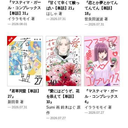
『マスティマ・ガー
『甘くて辛くて酸っ
『恋とか夢とかてん
ル・コンプレックス
ぱい【単話】21』
てんてん【単話】
【単話】31』
はしゃ 著
18』
イララモモイ 著
世良田波波 著
— 2026.07.31
— 2026.08.01
— 2026.07.31
『若草同盟【単話】
『愛にはどうぞ、花
『マスティマ・ガー
27』
を添えて【単話】
ル・コンプレックス
新田章 著
10』
4』
Sumi 画 鈴木はぐ 原
イララモモイ 著
— 2026.07.31
作
— 2026.07.27
— 2026.07.27