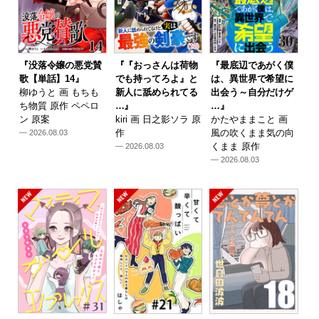
『没落令嬢の悪党賛
『『おっさんは荷物
『最底辺であがく僕
歌【単話】14』
でも持ってろよ』と
は、異世界で希望に
柳ゆうと 画 もちも
新人に舐められてる
出会う～自分だけゲ
ち物質 原作 ペペロ
…』
…』
ン 原案
kiri 画 日之影ソラ 原
かたやままこと 画
作
風の吹くまま気の向
— 2026.08.03
くまま 原作
— 2026.08.03
— 2026.08.03