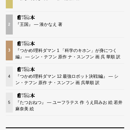
『王国』 — 湊かなえ 著
2
『つかめ!理科ダマン 1 「科学のキホン」が身につく
3
編』 — シン・テフン 原作 ナ・スンフン 画 呉 華順 訳
『つかめ!理科ダマン 12 最強ロボット決戦!編』 — シ
4
ン・テフン 原作 ナ・スンフン 画 呉華順 訳
『たつおねつ』 — ユーフラテス 作 うえ田みお 絵 若井
5
麻奈美 絵