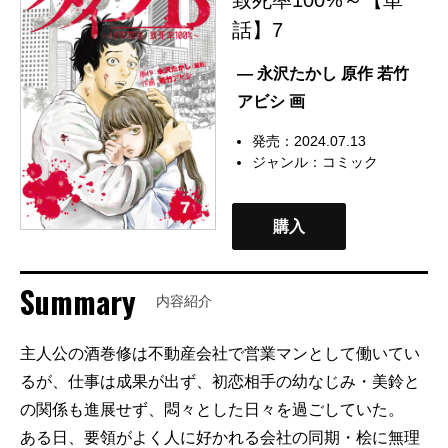
話】7
— 永沢たかし 原作 若竹
アビシ 画
発売：2024.07.13
ジャンル：
コミック
購入
Summary
内容紹介
主人公の酒巻修は不動産会社で営業マンとして働いてい
るが、仕事は成果が出ず、初恋相手の幼なじみ・美鈴と
の関係も進展せず、悶々とした日々を過ごしていた。
ある日、要領がよく人に好かれる会社の同期・桧に無理