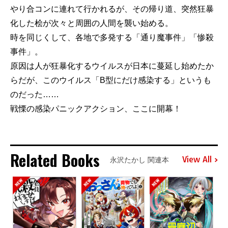
やり合コンに連れて行かれるが、その帰り道、突然狂暴
化した桧が次々と周囲の人間を襲い始める。
時を同じくして、各地で多発する「通り魔事件」「惨殺
事件」。
原因は人が狂暴化するウイルスが日本に蔓延し始めたか
らだが、このウイルス「B型にだけ感染する」というも
のだった……
戦慄の感染パニックアクション、ここに開幕！
Related Books
View All
永沢たかし 関連本