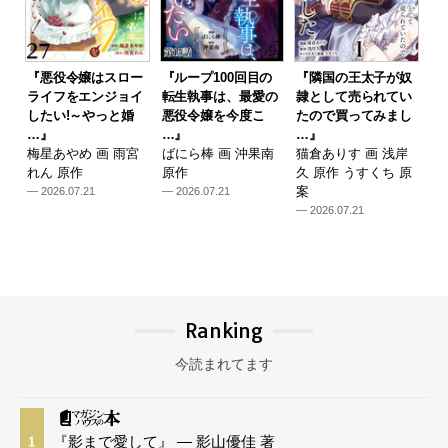
『悪役令嬢はスロー
『ループ100回目の
『隣国の王太子が奴
ライフをエンジョイ
転生執事は、最愛の
隷として売られてい
したい!～やっと婚
悪役令嬢を今度こ
たので買ってみまし
…』
…』
…』
梅星あやめ 画 雨宮
ばにら棒 画 沖果南
猫倉ありす 画 浅岸
れん 原作
原作
久 原作 うすくち 原
案
— 2026.07.21
— 2026.07.21
— 2026.07.21
Ranking
今読まれてます
『影まで愛して』 — 影山優佳 著
1