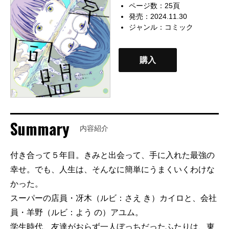
ページ数：25頁
発売：2024.11.30
ジャンル：
コミック
購入
Summary
内容紹介
付き合って５年目。きみと出会って、手に入れた最強の
幸せ。でも、人生は、そんなに簡単にうまくいくわけな
かった。
スーパーの店員・冴木（ルビ：さえ き）カイロと、会社
員・羊野（ルビ：よう の）アユム。
学生時代、友達がおらず一人ぼっちだったふたりは、東