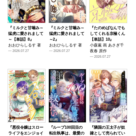
『ミルクと甘噛み～
『ミルクと甘噛み～
『たのめばなんでも
猛虎に愛されまして
猛虎に愛されまして
してくれる京極くん
～【単話】8』
～2』
【単話】10』
おおひらしるす 著
おおひらしるす 著
小森薫 画 あさぎ千
夜春 原作
— 2026.07.27
— 2026.07.27
— 2026.07.27
『悪役令嬢はスロー
『ループ100回目の
『隣国の王太子が奴
ライフをエンジョイ
転生執事は、最愛の
隷として売られてい