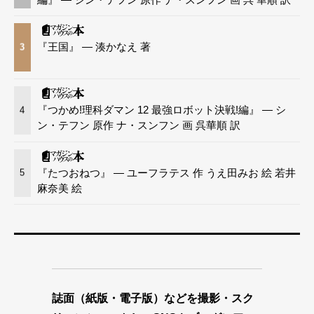
『王国』 — 湊かなえ 著
3
『つかめ!理科ダマン 12 最強ロボット決戦!編』 — シ
4
ン・テフン 原作 ナ・スンフン 画 呉華順 訳
『たつおねつ』 — ユーフラテス 作 うえ田みお 絵 若井
5
麻奈美 絵
誌面（紙版・電子版）などを撮影・スク