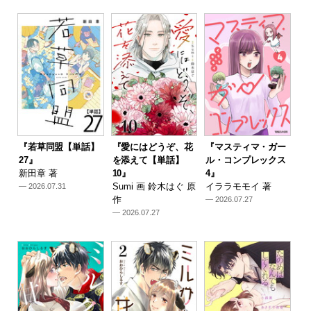
『若草同盟【単話】
『愛にはどうぞ、花
『マスティマ・ガー
27』
を添えて【単話】
ル・コンプレックス
新田章 著
10』
4』
Sumi 画 鈴木はぐ 原
イララモモイ 著
— 2026.07.31
作
— 2026.07.27
— 2026.07.27