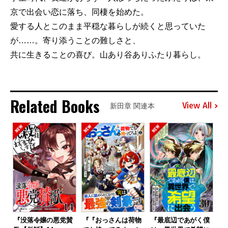
京で出会い恋に落ち、同棲を始めた。
愛する人とこのまま平穏な暮らしが続くと思っていた
が……。寄り添うことの難しさと、
共に生きることの喜び。山あり谷ありふたり暮らし。
Related Books
View All
新田章 関連本
『没落令嬢の悪党賛
『『おっさんは荷物
『最底辺であがく僕