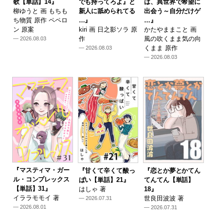
歌【単話】14』
でも持ってろよ』と
は、異世界で希望に
柳ゆうと 画 もちも
新人に舐められてる
出会う～自分だけゲ
ち物質 原作 ペペロ
…』
…』
ン 原案
kiri 画 日之影ソラ 原
かたやままこと 画
作
風の吹くまま気の向
— 2026.08.03
くまま 原作
— 2026.08.03
— 2026.08.03
『マスティマ・ガー
『甘くて辛くて酸っ
『恋とか夢とかてん
ル・コンプレックス
ぱい【単話】21』
てんてん【単話】
【単話】31』
はしゃ 著
18』
イララモモイ 著
世良田波波 著
— 2026.07.31
— 2026.08.01
— 2026.07.31