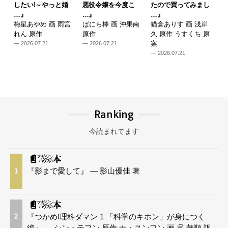
したい!～やっと婚
悪役令嬢を今度こ
たので買ってみまし
…』
…』
…』
梅星あやめ 画 雨宮
ばにら棒 画 沖果南
猫倉ありす 画 浅岸
れん 原作
原作
久 原作 うすくち 原
案
— 2026.07.21
— 2026.07.21
— 2026.07.21
Ranking
今読まれてます
『影まで愛して』 — 影山優佳 著
1
『つかめ!理科ダマン 1 「科学のキホン」が身につく
2
編』 — シン・テフン 原作 ナ・スンフン 画 呉 華順 訳