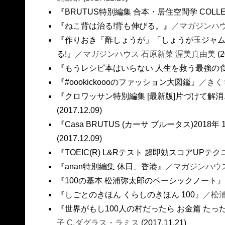
『BRUTUS特別編集 合本・居住空間学 COLLE
『ねこ背は治る!背も伸びる。』
／マガジンハ
『作りおき「酢しょうが」「しょうが玉ジャム
る!』
／マガジンハウス 石原新菜 渥美真由美
(2
『もうレシピ本はいらない 人生を救う最強の
『#oookickoooのファッション大図鑑』
／きく
『クロワッサン特別編集 [最新版]片づけて解
(2017.12.09)
『Casa BRUTUS (カーサ ブルータス)2018
(2017.12.09)
『TOEIC(R) L&Rテスト 超即効スコアUPテク
『anan特別編集 休日、香港』
／マガジンハウ
『100の基本 松浦弥太郎のベーシックノート』
『しごとのきほん くらしのきほん 100』
／松
『世界がもし100人の村だったら お金篇 たっ
子 C.ダグラス・ラミス
(2017.11.21)