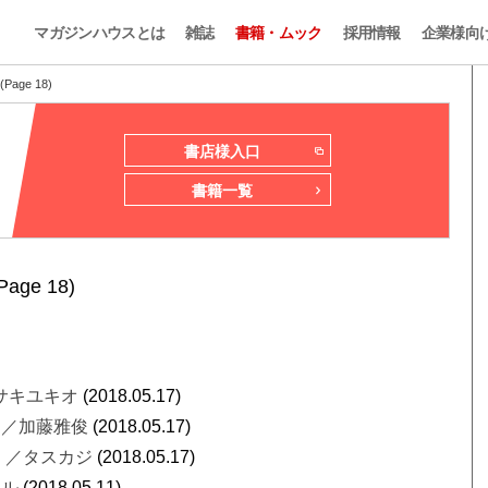
マガジンハウスとは
雑誌
書籍・ムック
採用情報
企業様向
ge 18)
書店様入口
書籍一覧
Page 18)
サキユキオ
(2018.05.17)
』
／加藤雅俊
(2018.05.17)
』
／タスカジ
(2018.05.17)
シル
(2018.05.11)