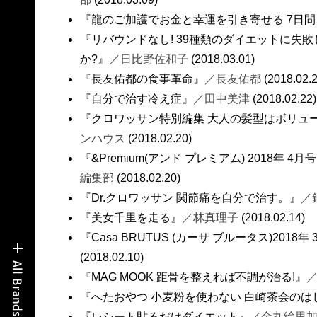
『龍のご加護でお金と幸運を引き寄せる 7日
『リバウンドなし! 39種類のダイエットに失敗
か?』
／日比野佐和子
(2018.03.01)
『長友佑都の食事革命』
／長友佑都
(2018.02.2
『自分で治す冷え症』
／田中美津
(2018.02.22)
『クロワッサン特別編集 大人の髪型はボリュ
ンハウス
(2018.02.20)
『&Premium(アンド プレミアム) 2018年 
編集部
(2018.02.20)
『Dr.クロワッサン 関節痛を自分で治す。』
／
『美女千里を走る』
／林真理子
(2018.02.14)
『Casa BRUTUS (カーサ ブルータス)2018年
(2018.02.10)
『MAG MOOK 距骨を整えれば不調が治る!』
『へたおやつ 小麦粉を使わない 白崎茶会のは
『レシート貼るだけダイエット』
／金丸絵里