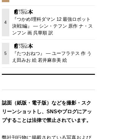
『つかめ!理科ダマン 12 最強ロボット
4
決戦!編』 — シン・テフン 原作 ナ・ス
ンフン 画 呉華順 訳
『たつおねつ』 — ユーフラテス 作 う
5
え田みお 絵 若井麻奈美 絵
誌面（紙版・電子版）などを撮影・スク
リーンショットし、SNSやブログにアッ
プすることは法律で禁止されています。
弊社刊行物に掲載されている写真および