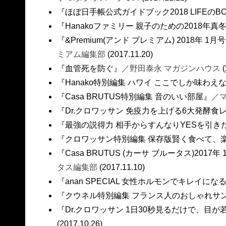
『ほぼ日手帳公式ガイドブック2018 LIFEのB
『Hanakoファミリー 親子のための2018年真
『&Premium(アンド プレミアム) 2018年 
ミアム編集部
(2017.11.20)
『血管死を防ぐ』
／野田泰永 マガジンハウス
(
『Hanako特別編集 ハワイ ここでしか味わえ
『Casa BRUTUS特別編集 音のいい部屋』
／
『Dr.クロワッサン 免疫力を上げる6大発酵食
『最強の説得力 相手からすんなりYESを引き
『クロワッサン特別編集 保存版賢く食べて、
『Casa BRUTUS (カーサ ブルータス)201
タス編集部
(2017.11.10)
『anan SPECIAL 女性ホルモンでキレイになる
『クウネル特別編集 フランス人のおしゃれサ
『Dr.クロワッサン 1日30秒見るだけで、目が
(2017.10.26)