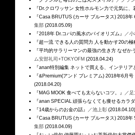
『Dr.クロワッサン 女性ホルモン力で元気に
『Casa BRUTUS (カーサ ブルータス) 201
集部
(2018.05.09)
『2018年 Dr.コパの風水のバイオリズム』
／小
『超一流 できる人の質問力 人を動かす20の
『平均的サラリーマンの最強の生き方 なぜか
ム安部礼司+TOKYOFM
(2018.04.24)
『anan特別編集 ネットで買える、インテリ
『&Premium(アンド プレミアム) 2018年6月
(2018.04.20)
『MAG MOOK 食べても太らないコツ。』
／足
『anan SPECIAL 頑張らなくても痩せるカラダ
『14歳からのお金の話』
／池上彰
(2018.04.10
『Casa BRUTUS (カーサ ブルータス) 201
集部
(2018.04.09)
『お～い俳句 伊藤園お～いお茶新俳句大賞傑