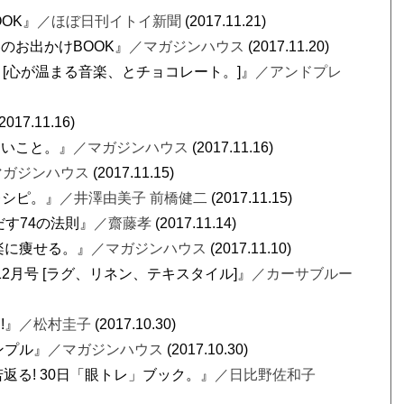
OOK』
／ほぼ日刊イトイ新聞
(2017.11.21)
冬のお出かけBOOK』
／マガジンハウス
(2017.11.20)
1月号 [心が温まる音楽、とチョコレート。]』
／アンドプレ
2017.11.16)
ないこと。』
／マガジンハウス
(2017.11.16)
マガジンハウス
(2017.11.15)
レシピ。』
／井澤由美子 前橋健二
(2017.11.15)
だす74の法則』
／齋藤孝
(2017.11.14)
楽に痩せる。』
／マガジンハウス
(2017.11.10)
7年 12月号 [ラグ、リネン、テキスタイル]』
／カーサブルー
!』
／松村圭子
(2017.10.30)
ンプル』
／マガジンハウス
(2017.10.30)
若返る! 30日「眼トレ」ブック。』
／日比野佐和子