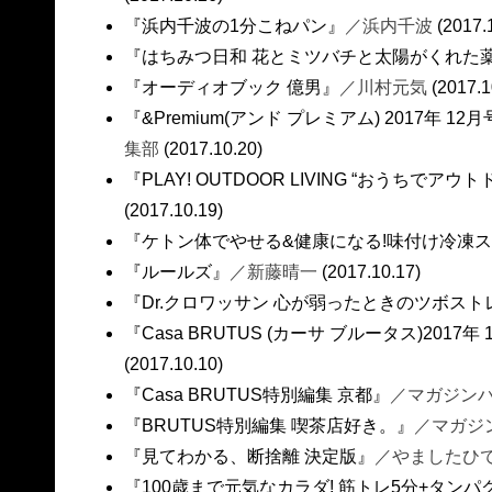
『浜内千波の1分こねパン』
／浜内千波
(2017.
『はちみつ日和 花とミツバチと太陽がくれた
『オーディオブック 億男』
／川村元気
(2017.1
『&Premium(アンド プレミアム) 2017年 1
集部
(2017.10.20)
『PLAY! OUTDOOR LIVING “おうちで
(2017.10.19)
『ケトン体でやせる&健康になる!味付け冷凍
『ルールズ』
／新藤晴一
(2017.10.17)
『Dr.クロワッサン 心が弱ったときのツボスト
『Casa BRUTUS (カーサ ブルータス)2017年
(2017.10.10)
『Casa BRUTUS特別編集 京都』
／マガジン
『BRUTUS特別編集 喫茶店好き。』
／マガジ
『見てわかる、断捨離 決定版』
／やましたひ
『100歳まで元気なカラダ! 筋トレ5分+タンパ