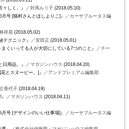
、若々しく。』
／対馬ルリ子
(2018.05.10)
8年 6月号 [猫村さんとほしよりこ]』
／カーサブルータス編
林祥晃
(2018.05.02)
極秘テクニック』
／安田正
(2018.05.01)
うまくいってる人が大切にしている7つのこと』
／チー
アと日用品。』
／マガジンハウス
(2018.04.20)
号 [花とスヌーピー。]』
／アンドプレミアム編集部
立香代子
(2018.04.19)
!』
／マガジンハウス
(2018.04.11)
)
8年 5月号 [デザインのいい仕事場]』
／カーサブルータス編
作選』
／株式会社伊藤園・マガジンハウス編集部