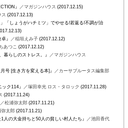
CTION』
／マガジンハウス
(2017.12.15)
ウス
(2017.12.13)
」「しょうがハチミツ」でやせる!若返る!不調が治
017.12.13)
食卓』
／稲垣えみ子
(2017.12.12)
ちあつこ
(2017.12.12)
消、暮らしのストレス。』
／マガジンハウス
年 1月号 [生き方を変える本]』
／カーサブルータス編集部
ニック114』
／塚田幸光 ロス・タロック
(2017.11.28)
ス
(2017.11.24)
／松浦弥太郎
(2017.11.21)
浦弥太郎
(2017.11.21)
た1人の大金持ちと50人の貧しい村人たち』
／池田香代