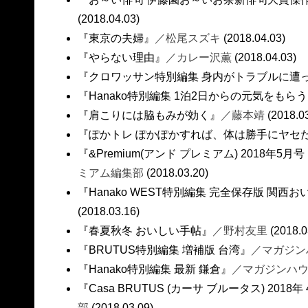
(2018.04.03)
『東京の夫婦』
／松尾スズキ
(2018.04.03)
『やらない理由』
／カレー沢薫
(2018.04.03)
『クロワッサン特別編集 身内がトラブルに遭
『Hanako特別編集 1泊2日からの元気をもら
『肩こりには脇もみが効く』
／藤本靖
(2018.0
『ぽかトレ ぽかぽかすれば、体は勝手にヤセた
『&Premium(アンド プレミアム) 2018年
ミアム編集部
(2018.03.20)
『Hanako WEST特別編集 完全保存版 関
(2018.03.16)
『春夏秋冬 おいしい手帖』
／野村友里
(2018.0
『BRUTUS特別編集 増補版 台湾』
／マガジン
『Hanako特別編集 最新 鎌倉』
／マガジンハ
『Casa BRUTUS (カーサ ブルータス) 201
部
(2018.03.09)