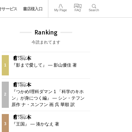
けサービス
書店様入口
My Page
FAQ
Search
Ranking
今読まれてます
『影まで愛して』 — 影山優佳 著
1
『つかめ!理科ダマン 1 「科学のキホ
2
ン」が身につく編』 — シン・テフン
原作 ナ・スンフン 画 呉 華順 訳
『王国』 — 湊かなえ 著
3