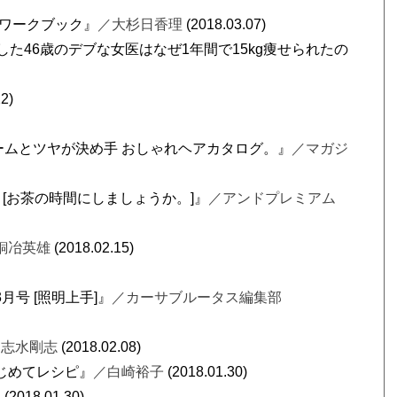
間ワークブック』
／大杉日香理
(2018.03.07)
した46歳のデブな女医はなぜ1年間で15kg痩せられたの
2)
ームとツヤが決め手 おしゃれヘアカタログ。』
／マガジ
4月号 [お茶の時間にしましょうか。]』
／アンドプレミアム
銅冶英雄
(2018.02.15)
 3月号 [照明上手]』
／カーサブルータス編集部
／志水剛志
(2018.02.08)
じめてレシピ』
／白崎裕子
(2018.01.30)
加
(2018.01.30)