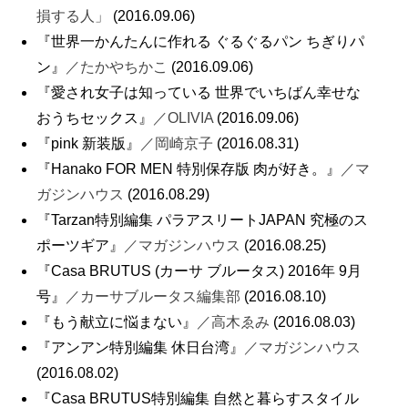
損する人」
(2016.09.06)
『世界一かんたんに作れる ぐるぐるパン ちぎりパ
ン』
／たかやちかこ
(2016.09.06)
『愛され女子は知っている 世界でいちばん幸せな
おうちセックス』
／OLIVIA
(2016.09.06)
『pink 新装版』
／岡崎京子
(2016.08.31)
『Hanako FOR MEN 特別保存版 肉が好き。』
／マ
ガジンハウス
(2016.08.29)
『Tarzan特別編集 パラアスリートJAPAN 究極のス
ポーツギア』
／マガジンハウス
(2016.08.25)
『Casa BRUTUS (カーサ ブルータス) 2016年 9月
号』
／カーサブルータス編集部
(2016.08.10)
『もう献立に悩まない』
／高木ゑみ
(2016.08.03)
『アンアン特別編集 休日台湾』
／マガジンハウス
(2016.08.02)
『Casa BRUTUS特別編集 自然と暮らすスタイル