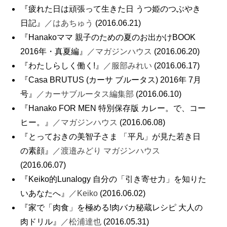
『疲れた日は頑張って生きた日 うつ姫のつぶやき
日記』
／はあちゅう
(2016.06.21)
『Hanakoママ 親子のための夏のお出かけBOOK
2016年・真夏編』
／マガジンハウス
(2016.06.20)
『わたしらしく働く!』
／服部みれい
(2016.06.17)
『Casa BRUTUS (カーサ ブルータス) 2016年 7月
号』
／カーサブルータス編集部
(2016.06.10)
『Hanako FOR MEN 特別保存版 カレー。で、コー
ヒー。』
／マガジンハウス
(2016.06.08)
『とっておきの美智子さま 「平凡」が見た若き日
の素顔』
／渡邉みどり マガジンハウス
(2016.06.07)
『Keiko的Lunalogy 自分の「引き寄せ力」を知りた
いあなたへ』
／Keiko
(2016.06.02)
『家で「肉食」を極める!肉バカ秘蔵レシピ 大人の
肉ドリル』
／松浦達也
(2016.05.31)