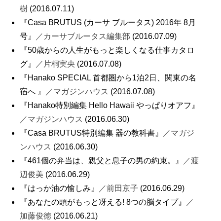
樹
(2016.07.11)
『Casa BRUTUS (カーサ ブルータス) 2016年 8月
号』
／カーサブルータス編集部
(2016.07.09)
『50歳からの人生がもっと楽しくなる仕事カタロ
グ』
／片桐実央
(2016.07.08)
『Hanako SPECIAL 首都圏から1泊2日、関東の名
宿へ 』
／マガジンハウス
(2016.07.08)
『Hanako特別編集 Hello Hawaii やっぱりオアフ』
／マガジンハウス
(2016.06.30)
『Casa BRUTUS特別編集 器の教科書』
／マガジ
ンハウス
(2016.06.30)
『461個の弁当は、親父と息子の男の約束。』
／渡
辺俊美
(2016.06.29)
『はっか油の愉しみ』
／前田京子
(2016.06.29)
『あなたの頭がもっと冴える! 8つの脳タイプ』
／
加藤俊徳
(2016.06.21)