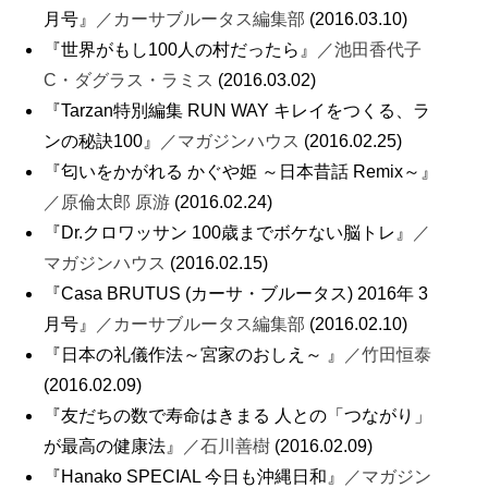
月号』
／カーサブルータス編集部
(2016.03.10)
『世界がもし100人の村だったら』
／池田香代子
C・ダグラス・ラミス
(2016.03.02)
『Tarzan特別編集 RUN WAY キレイをつくる、ラ
ンの秘訣100』
／マガジンハウス
(2016.02.25)
『匂いをかがれる かぐや姫 ～日本昔話 Remix～』
／原倫太郎 原游
(2016.02.24)
『Dr.クロワッサン 100歳までボケない脳トレ』
／
マガジンハウス
(2016.02.15)
『Casa BRUTUS (カーサ・ブルータス) 2016年 3
月号』
／カーサブルータス編集部
(2016.02.10)
『日本の礼儀作法～宮家のおしえ～ 』
／竹田恒泰
(2016.02.09)
『友だちの数で寿命はきまる 人との「つながり」
が最高の健康法』
／石川善樹
(2016.02.09)
『Hanako SPECIAL 今日も沖縄日和』
／マガジン