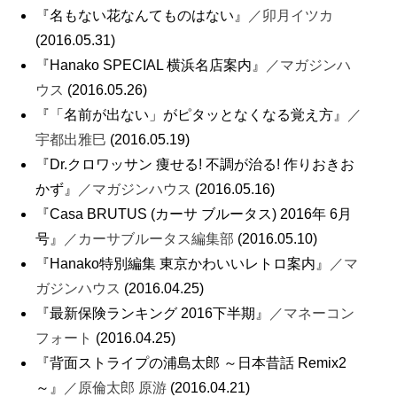
『名もない花なんてものはない』
／卯月イツカ
(2016.05.31)
『Hanako SPECIAL 横浜名店案内』
／マガジンハ
ウス
(2016.05.26)
『「名前が出ない」がピタッとなくなる覚え方』
／
宇都出雅巳
(2016.05.19)
『Dr.クロワッサン 痩せる! 不調が治る! 作りおきお
かず』
／マガジンハウス
(2016.05.16)
『Casa BRUTUS (カーサ ブルータス) 2016年 6月
号』
／カーサブルータス編集部
(2016.05.10)
『Hanako特別編集 東京かわいいレトロ案内』
／マ
ガジンハウス
(2016.04.25)
『最新保険ランキング 2016下半期』
／マネーコン
フォート
(2016.04.25)
『背面ストライプの浦島太郎 ～日本昔話 Remix2
～』
／原倫太郎 原游
(2016.04.21)