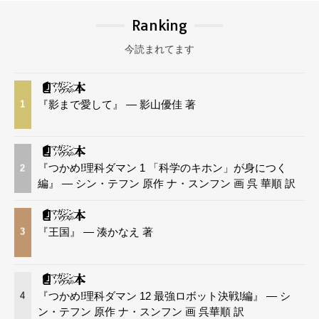
Ranking
今読まれてます
『影まで愛して』 — 影山優佳 著
1
『つかめ!理科ダマン 1 「科学のキホン」が身につく
2
編』 — シン・テフン 原作 ナ・スンフン 画 呉 華順 訳
『王国』 — 湊かなえ 著
3
『つかめ!理科ダマン 12 最強ロボット決戦!編』 — シ
4
ン・テフン 原作 ナ・スンフン 画 呉華順 訳