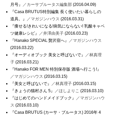
月号』
／カーサブルータス編集部
(2016.04.09)
『Casa BRUTUS特別編集 長く使いたい暮らしの
道具。』
／マガジンハウス
(2016.03.31)
『痩せる!きれいになる!病気にならない! 乳酸キャベ
ツ健康レシピ』
／井澤由美子
(2016.03.23)
『Hanako SPECIAL 贅沢宿へ』
／マガジンハウス
(2016.03.22)
『オーディオブック 美女と呼ばないで』
／林真理
子
(2016.03.21)
『Hanako FOR MEN 特別保存版 酒場へ行こう!』
／マガジンハウス
(2016.03.15)
『美女と呼ばないで』
／林真理子
(2016.03.15)
『きょうの猫村さん 5』
／ほしよりこ
(2016.03.10)
『はじめてのハンドメイドブック』
／マガジンハウ
ス
(2016.03.10)
『Casa BRUTUS (カーサ・ブルータス) 2016年 4