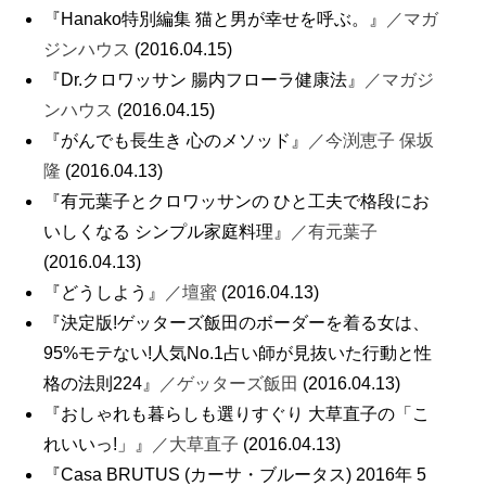
『Hanako特別編集 猫と男が幸せを呼ぶ。』
／マガ
ジンハウス
(2016.04.15)
『Dr.クロワッサン 腸内フローラ健康法』
／マガジ
ンハウス
(2016.04.15)
『がんでも長生き 心のメソッド』
／今渕恵子 保坂
隆
(2016.04.13)
『有元葉子とクロワッサンの ひと工夫で格段にお
いしくなる シンプル家庭料理』
／有元葉子
(2016.04.13)
『どうしよう』
／壇蜜
(2016.04.13)
『決定版!ゲッターズ飯田のボーダーを着る女は、
95%モテない!人気No.1占い師が見抜いた行動と性
格の法則224』
／ゲッターズ飯田
(2016.04.13)
『おしゃれも暮らしも選りすぐり 大草直子の「こ
れいいっ!」』
／大草直子
(2016.04.13)
『Casa BRUTUS (カーサ・ブルータス) 2016年 5