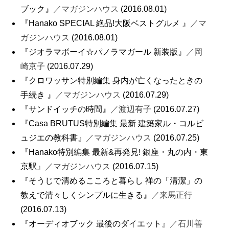
ブック』
／マガジンハウス
(2016.08.01)
『Hanako SPECIAL 絶品!大阪ベストグルメ 』
／マ
ガジンハウス
(2016.08.01)
『ジオラマボーイ☆パノラマガール 新装版』
／岡
崎京子
(2016.07.29)
『クロワッサン特別編集 身内が亡くなったときの
手続き 』
／マガジンハウス
(2016.07.29)
『サンドイッチの時間』
／渡辺有子
(2016.07.27)
『Casa BRUTUS特別編集 最新 建築家ル・コルビ
ュジエの教科書』
／マガジンハウス
(2016.07.25)
『Hanako特別編集 最新&再発見! 銀座・丸の内・東
京駅』
／マガジンハウス
(2016.07.15)
『そうじで清めるこころと暮らし 禅の「清潔」の
教えで清々しくシンプルに生きる』
／来馬正行
(2016.07.13)
『オーディオブック 最後のダイエット』
／石川善