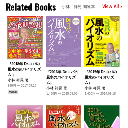
Related Books
View All
小林 祥晃 関連本
『2018年 Dr.コパの
風水の超バイオリズ
『2016年 Dr.コパの
『2015年 Dr.コパの
ム!』
風水のバイオリズ
風水のバイオリズ
小林 祥晃 著
ム』
ム』
998円 — 2017.09.28
小林 祥晃 著
小林 祥晃 著
MOOK
1,430円 — 2015.09.03
1,430円 — 2014.09.18