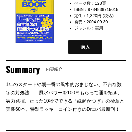
ページ数：128頁
ISBN：9784838715015
定価：1,320円 (税込)
発売：2004.09.30
ジャンル：
実用
購入
Summary
内容紹介
1年のスタートや朝一番の風水的おまじない、不吉な数
字の対処法……風水パワーを100％もらって運を拓き、
実力発揮、たった10秒でできる「縁起かつぎ」の極意と
実践60本。特製ラッキーコイン付きのDrコパ最新刊！