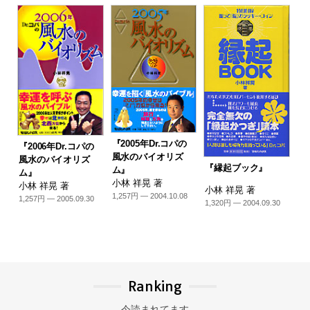
『2005年Dr.コパの
『2006年Dr.コパの
風水のバイオリズ
風水のバイオリズ
『縁起ブック』
ム』
ム』
小林 祥晃 著
小林 祥晃 著
小林 祥晃 著
1,257円 — 2004.10.08
1,257円 — 2005.09.30
1,320円 — 2004.09.30
Ranking
今読まれてます