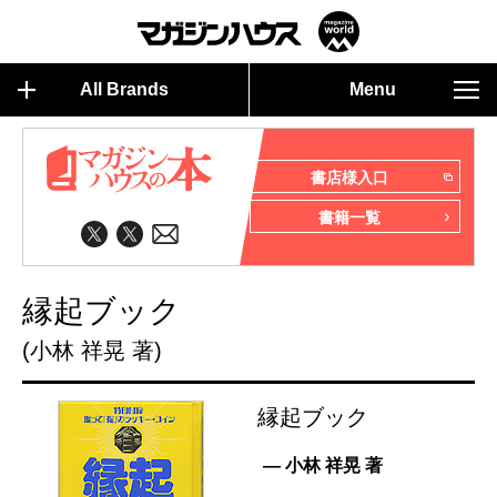
All Brands
Menu
書店様入口
書籍一覧
縁起ブック
(小林 祥晃 著)
縁起ブック
— 小林 祥晃 著