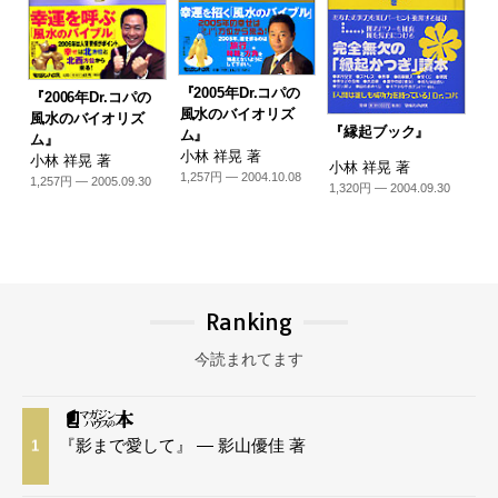
『2005年Dr.コパの
『2006年Dr.コパの
風水のバイオリズ
風水のバイオリズ
『縁起ブック』
ム』
ム』
小林 祥晃 著
小林 祥晃 著
小林 祥晃 著
1,257円 — 2004.10.08
1,257円 — 2005.09.30
1,320円 — 2004.09.30
Ranking
今読まれてます
『影まで愛して』 — 影山優佳 著
1