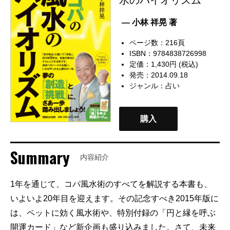
— 小林 祥晃 著
ページ数：216頁
ISBN：9784838726998
定価：1,430円 (税込)
発売：2014.09.18
ジャンル：
占い
購入
Summary
内容紹介
1年を通じて、コパ風水術のすべてを解説する本書も、
いよいよ20年目を迎えます。その記念すべき2015年版に
は、ペットに効く風水術や、特別付録の「円と縁を呼ぶ
開運カード」など新企画も盛り込みました。さて、未来