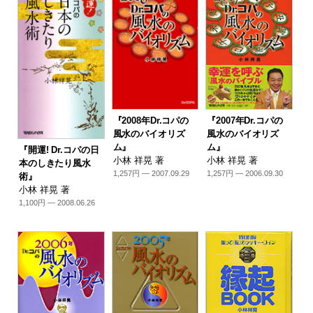
『2008年Dr.コパの
『2007年Dr.コパの
風水のバイオリズ
風水のバイオリズ
ム』
ム』
『開運! Dr.コパの日
小林 祥晃 著
小林 祥晃 著
本のしきたり風水
1,257円 — 2007.09.29
1,257円 — 2006.09.30
術』
小林 祥晃 著
1,100円 — 2008.06.26