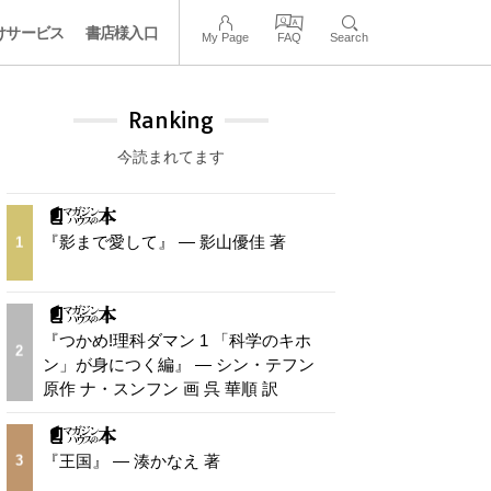
けサービス
書店様入口
My Page
FAQ
Search
Ranking
今読まれてます
『影まで愛して』 — 影山優佳 著
1
『つかめ!理科ダマン 1 「科学のキホ
2
ン」が身につく編』 — シン・テフン
原作 ナ・スンフン 画 呉 華順 訳
『王国』 — 湊かなえ 著
3