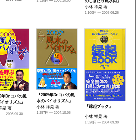
1,320円 — 2008.10.03
のしきたり風水術』
小林 祥晃 著
1,100円 — 2008.06.26
『2005年Dr.コパの風
06年Dr.コパの風
水のバイオリズム』
バイオリズム』
『縁起ブック』
小林 祥晃 著
祥晃 著
1,257円 — 2004.10.08
 — 2005.09.30
小林 祥晃 著
1,320円 — 2004.09.30