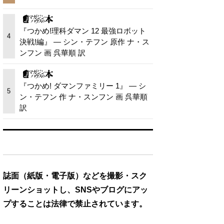
『つかめ!理科ダマン 12 最強ロボット
4
決戦!編』 — シン・テフン 原作 ナ・ス
ンフン 画 呉華順 訳
『つかめ! ダマンファミリー 1』 — シ
5
ン・テフン 作 ナ・スンフン 画 呉華順
訳
誌面（紙版・電子版）などを撮影・スク
リーンショットし、SNSやブログにアッ
プすることは法律で禁止されています。