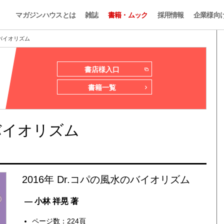
マガジンハウスとは
雑誌
書籍・ムック
採用情報
企業様向
のバイオリズム
書店様入口
書籍一覧
のバイオリズム
2016年 Dr.コパの風水のバイオリズム
— 小林 祥晃 著
ページ数：224頁