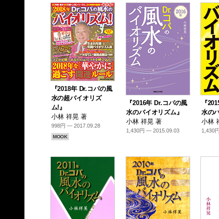
『2018年 Dr.コパの風
水の超バイオリズ
『2016年 Dr.コパの風
『201
ム!』
水のバイオリズム』
水の
小林 祥晃 著
小林 祥晃 著
小林 
998円 — 2017.09.28
1,430円 — 2015.09.03
1,430円
MOOK