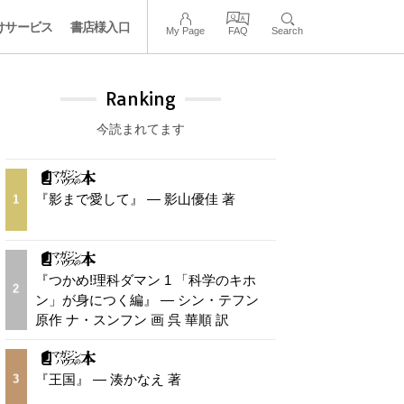
けサービス
書店様入口
My Page
FAQ
Search
Ranking
今読まれてます
『影まで愛して』 — 影山優佳 著
1
『つかめ!理科ダマン 1 「科学のキホ
2
ン」が身につく編』 — シン・テフン
原作 ナ・スンフン 画 呉 華順 訳
『王国』 — 湊かなえ 著
3