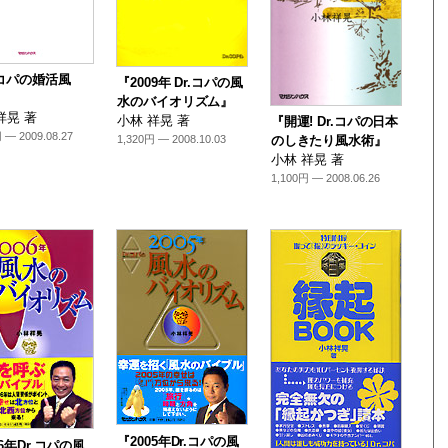
.コパの婚活風
『2009年 Dr.コパの風
水のバイオリズム』
祥晃 著
小林 祥晃 著
『開運! Dr.コパの日本
 — 2009.08.27
1,320円 — 2008.10.03
のしきたり風水術』
小林 祥晃 著
1,100円 — 2008.06.26
『2005年Dr.コパの風
06年Dr.コパの風