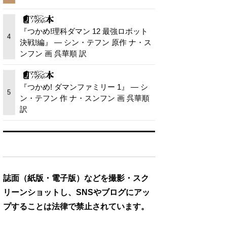
『つかめ!理科ダマン 12 最強ロボット
4
決戦!編』 — シン・テフン 原作 ナ・ス
ンフン 画 呉華順 訳
『つかめ! ダマンファミリー 1』 — シ
5
ン・テフン 作 ナ・スンフン 画 呉華順
訳
誌面（紙版・電子版）などを撮影・スク
リーンショットし、SNSやブログにアッ
プすることは法律で禁止されています。