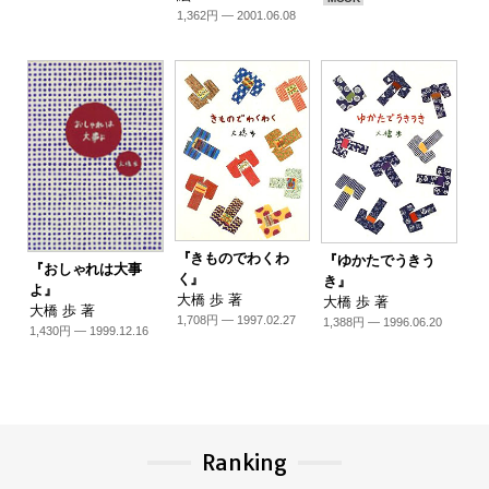
1,362円 — 2001.06.08
『きものでわくわ
『ゆかたでうきう
『おしゃれは大事
く』
き』
よ』
大橋 歩 著
大橋 歩 著
大橋 歩 著
1,708円 — 1997.02.27
1,388円 — 1996.06.20
1,430円 — 1999.12.16
Ranking