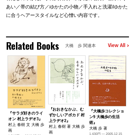
あい／帯の結び方／ゆかたの小物／手入れと洗濯/ゆかた
に合うヘアースタイルなど心憎い内容です。
Related Books
View All
大橋 歩 関連本
『おおきなかぶ、む
『大橋歩コレクショ
『サラダ好きのライ
ずかしいアボカド 村
ン9 大橋歩の生活
オン 村上ラヂオ3』
上ラヂオ2』
術』
村上 春樹 文 大橋 歩
村上 春樹 著 大橋 歩
大橋 歩 著
画
画
1,430円 — 2005.12.15