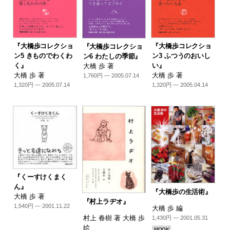
『大橋歩コレクショ
『大橋歩コレクショ
『大橋歩コレクショ
ン5 きものでわくわ
ン3 ふつうのおいし
ン6 わたしの季節』
く』
い』
大橋 歩 著
大橋 歩 著
大橋 歩 著
1,760円 — 2005.07.14
1,320円 — 2005.07.14
1,320円 — 2005.04.14
『くーすけくまく
ん』
『大橋歩の生活術』
大橋 歩 著
『村上ラヂオ』
1,540円 — 2001.11.22
大橋 歩 編
村上 春樹 著 大橋 歩
1,430円 — 2001.05.31
絵
MOOK