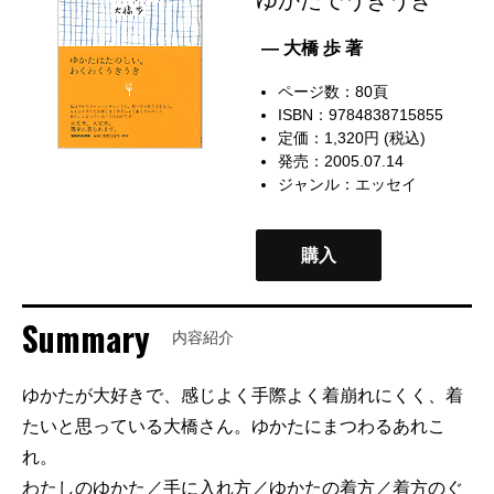
— 大橋 歩 著
ページ数：80頁
ISBN：9784838715855
定価：1,320円 (税込)
発売：2005.07.14
ジャンル：
エッセイ
購入
Summary
内容紹介
ゆかたが大好きで、感じよく手際よく着崩れにくく、着
たいと思っている大橋さん。ゆかたにまつわるあれこ
れ。
わたしのゆかた／手に入れ方／ゆかたの着方／着方のぐ