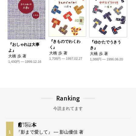
『きものでわくわ
『ゆかたでうきう
『おしゃれは大事
く』
き』
よ』
大橋 歩 著
大橋 歩 著
大橋 歩 著
1,708円 — 1997.02.27
1,388円 — 1996.06.20
1,430円 — 1999.12.16
Ranking
今読まれてます
『影まで愛して』 — 影山優佳 著
1