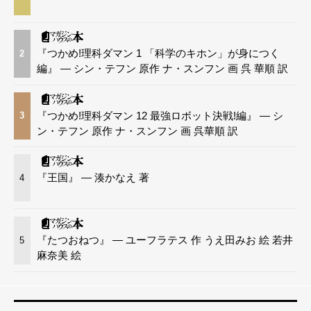
『つかめ!理科ダマン 1 「科学のキホン」が身につく
2
編』 — シン・テフン 原作 ナ・スンフン 画 呉 華順 訳
『つかめ!理科ダマン 12 最強ロボット決戦!編』 — シ
3
ン・テフン 原作 ナ・スンフン 画 呉華順 訳
『王国』 — 湊かなえ 著
4
『たつおねつ』 — ユーフラテス 作 うえ田みお 絵 若井
5
麻奈美 絵