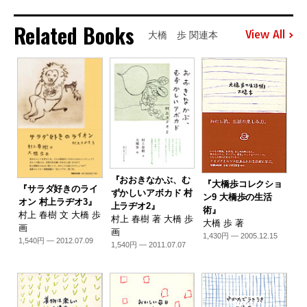
Related Books
View All
大橋 歩 関連本
『おおきなかぶ、む
『大橋歩コレクショ
『サラダ好きのライ
ずかしいアボカド 村
ン9 大橋歩の生活
オン 村上ラヂオ3』
上ラヂオ2』
術』
村上 春樹 文 大橋 歩
村上 春樹 著 大橋 歩
大橋 歩 著
画
画
1,430円 — 2005.12.15
1,540円 — 2012.07.09
1,540円 — 2011.07.07