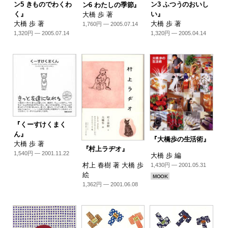
ン5 きものでわくわ
ン3 ふつうのおいし
ン6 わたしの季節』
く』
い』
大橋 歩 著
大橋 歩 著
大橋 歩 著
1,760円 — 2005.07.14
1,320円 — 2005.07.14
1,320円 — 2005.04.14
『くーすけくまく
ん』
『大橋歩の生活術』
大橋 歩 著
『村上ラヂオ』
1,540円 — 2001.11.22
大橋 歩 編
村上 春樹 著 大橋 歩
1,430円 — 2001.05.31
絵
MOOK
1,362円 — 2001.06.08