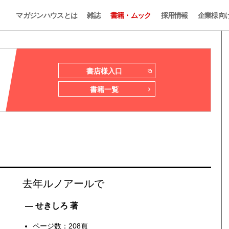
マガジンハウスとは
雑誌
書籍・ムック
採用情報
企業様向
書店様入口
書籍一覧
去年ルノアールで
— せきしろ 著
ページ数：208頁