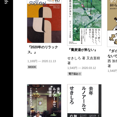
『2020年のリラック
『蕎麦湯が来ない』
『ダ
ス。』
ない
せきしろ 著 又吉直樹
西 加
1,100円 — 2020.11.13
著
著
MOOK
1,540円 — 2020.03.12
1,540円
電子版あり