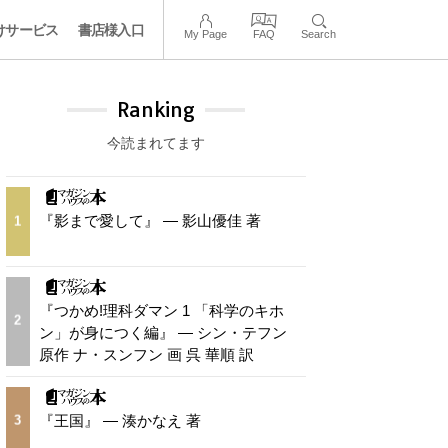
けサービス
書店様入口
My Page
FAQ
Search
Ranking
今読まれてます
『影まで愛して』 — 影山優佳 著
1
『つかめ!理科ダマン 1 「科学のキホ
2
ン」が身につく編』 — シン・テフン
原作 ナ・スンフン 画 呉 華順 訳
『王国』 — 湊かなえ 著
3