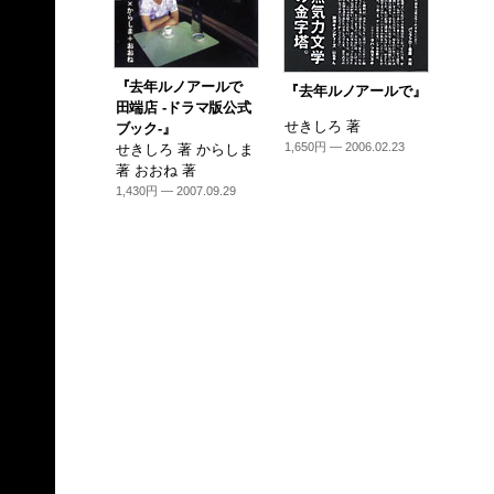
『去年ルノアールで
『去年ルノアールで』
田端店 -ドラマ版公式
せきしろ 著
ブック-』
1,650円 — 2006.02.23
せきしろ 著 からしま
著 おおね 著
1,430円 — 2007.09.29