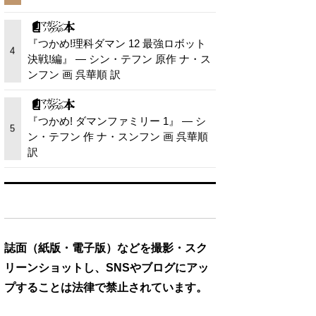
『つかめ!理科ダマン 12 最強ロボット
4
決戦!編』 — シン・テフン 原作 ナ・ス
ンフン 画 呉華順 訳
『つかめ! ダマンファミリー 1』 — シ
5
ン・テフン 作 ナ・スンフン 画 呉華順
訳
誌面（紙版・電子版）などを撮影・スク
リーンショットし、SNSやブログにアッ
プすることは法律で禁止されています。