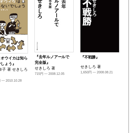
『去年ルノアールで
『不戦勝』
イオウイカは知ら
完全版』
でしょう』
せきしろ 著
せきしろ 著
奈子 著 せきしろ
1,650円 — 2008.08.21
715円 — 2008.12.05
 — 2010.10.28