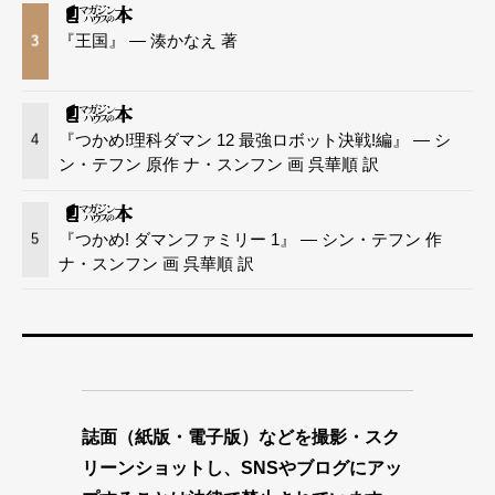
『王国』 — 湊かなえ 著
3
『つかめ!理科ダマン 12 最強ロボット決戦!編』 — シ
4
ン・テフン 原作 ナ・スンフン 画 呉華順 訳
『つかめ! ダマンファミリー 1』 — シン・テフン 作
5
ナ・スンフン 画 呉華順 訳
誌面（紙版・電子版）などを撮影・スク
リーンショットし、SNSやブログにアッ