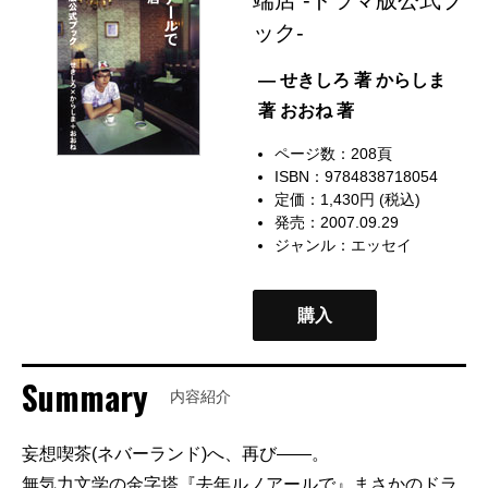
ック-
— せきしろ 著 からしま
著 おおね 著
ページ数：208頁
ISBN：9784838718054
定価：1,430円 (税込)
発売：2007.09.29
ジャンル：
エッセイ
購入
Summary
内容紹介
妄想喫茶(ネバーランド)へ、再び――。
無気力文学の金字塔『去年ルノアールで』まさかのドラ