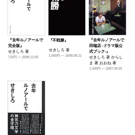
『去年ルノアールで
『去年ルノアールで
『不戦勝』
完全版』
田端店 -ドラマ版公
せきしろ 著
せきしろ 著
式ブック-』
1,650円 — 2008.08.21
せきしろ 著 からし
715円 — 2008.12.05
ま 著 おおね 著
1,430円 — 2007.09.29