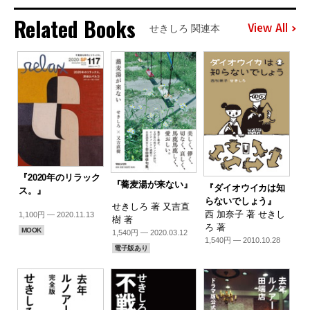
Related Books
View All
せきしろ 関連本
『2020年のリラック
『蕎麦湯が来ない』
『ダイオウイカは知
ス。』
らないでしょう』
せきしろ 著 又吉直
西 加奈子 著 せきし
1,100円 — 2020.11.13
樹 著
ろ 著
MOOK
1,540円 — 2020.03.12
1,540円 — 2010.10.28
電子版あり