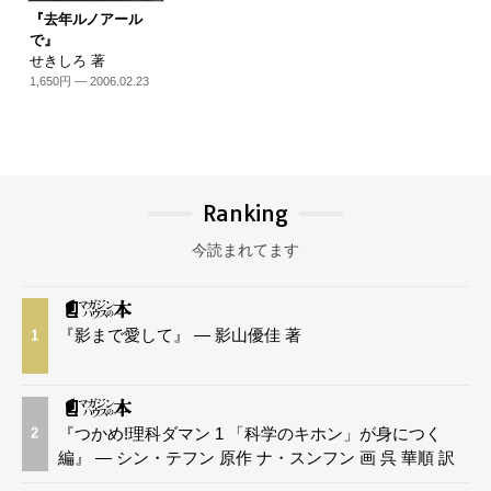
『去年ルノアール
で』
せきしろ 著
1,650円 — 2006.02.23
Ranking
今読まれてます
『影まで愛して』 — 影山優佳 著
1
『つかめ!理科ダマン 1 「科学のキホン」が身につく
2
編』 — シン・テフン 原作 ナ・スンフン 画 呉 華順 訳