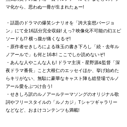
マ化から、思わぬ一冊が生まれたぁー!
・話題のドラマの爆笑シナリオを「誇大妄想バージョ
ン」にて全16話分完全収録! えっ? 映像化不可能の幻エピ
ソードも!? 横っ腹が痛くなるぞ!
・原作者せきしろによる珠玉の書き下ろし「続・去年ル
ノアールで」も何と16本! ここでしか読めないぞ!
・あんな人やこんな人も! ドラマ主演・星野源&監督「深
夜ドラマ番長」こと大根仁のエッセイほか、挙げ始めた
らキリがない、無駄に豪華なキャスト陣も総登場でルノ
アール愛をぶつけ合う!
・せきしろ訳のルノアールテーマソングのオリジナル歌
詞やフリースタイルの「ルノカジ」Tシャツギャラリー
などなど、おまけコンテンツも満載!