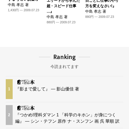
エリートから学んだ
日ごとに仕事のやり
中島 孝志 著
超・スピード仕事
方を変えなさい!』
1,430円 — 2009.07.23
…』
中島 孝志 著
中島 孝志 著
880円 — 2009.07.23
880円 — 2009.07.23
Ranking
今読まれてます
『影まで愛して』 — 影山優佳 著
1
『つかめ!理科ダマン 1 「科学のキホン」が身につく
2
編』 — シン・テフン 原作 ナ・スンフン 画 呉 華順 訳