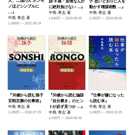
人、二流の人 ホンモ
語 不遇・逆境なんか
子 思いどおりに人を
ノほどシンプルに
に絶対負けない …』
動かす権謀術数 …』
…』
中島 孝志 著
中島 孝志 著
中島 孝志 著
1,540円 — 2010.09.16
1,430円 — 2010.08.26
1,430円 — 2012.09.14
『30歳から読む孫子
『30歳から読む論語
『仕事が嫌になった
百戦百勝の仕事術』
「自分磨き」のヒン
ら読む本』
中島 孝志 著
トが必ず見つか …』
中島 孝志 著
中島 孝志 著
1,430円 — 2010.07.29
1,430円 — 2010.02.25
1,430円 — 2010.06.24