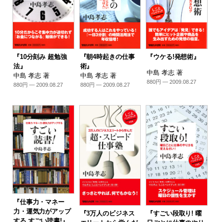
『10分刻み 超勉強
『朝4時起きの仕事
『ウケる!発想術』
法』
術』
中島 孝志 著
中島 孝志 著
中島 孝志 著
880円 — 2009.08.27
880円 — 2009.08.27
880円 — 2009.08.27
『仕事力・マネー
力・運気力がアップ
『3万人のビジネス
『すごい段取り! 曜
する すごい読書!』