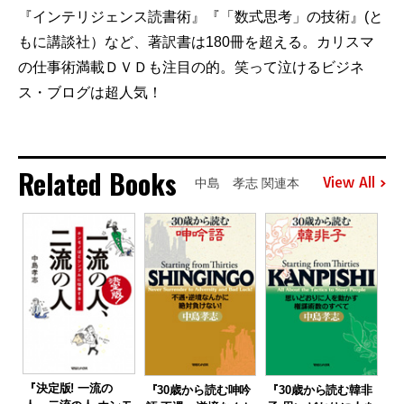
『インテリジェンス読書術』『「数式思考」の技術』(と
もに講談社）など、著訳書は180冊を超える。カリスマ
の仕事術満載ＤＶＤも注目の的。笑って泣けるビジネ
ス・ブログは超人気！
Related Books
View All
中島 孝志 関連本
『決定版! 一流の
『30歳から読む呻吟
『30歳から読む韓非