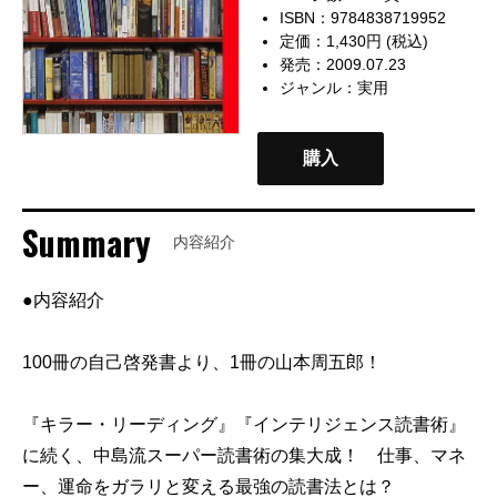
ISBN：9784838719952
定価：1,430円 (税込)
発売：2009.07.23
ジャンル：
実用
購入
Summary
内容紹介
●内容紹介
100冊の自己啓発書より、1冊の山本周五郎！
『キラー・リーディング』『インテリジェンス読書術』
に続く、中島流スーパー読書術の集大成！ 仕事、マネ
ー、運命をガラリと変える最強の読書法とは？