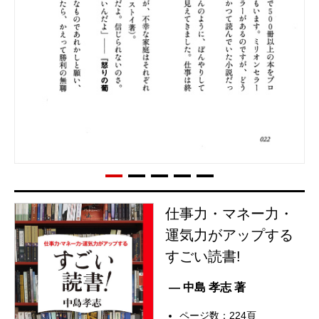
仕事力・マネー力・
運気力がアップする
すごい読書!
— 中島 孝志 著
ページ数：224頁