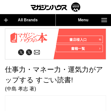
All Brands
Menu
書店様入口
書籍一覧
仕事力・マネー力・運気力がア
ップする すごい読書!
(中島 孝志 著)