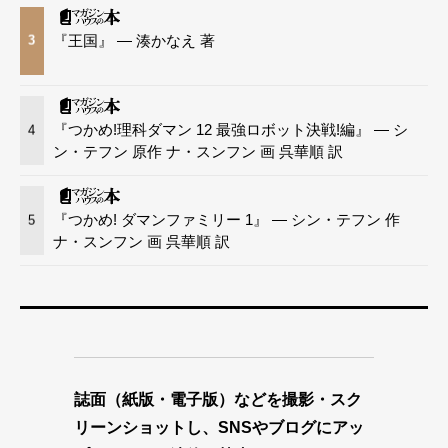
『王国』 — 湊かなえ 著
3
『つかめ!理科ダマン 12 最強ロボット決戦!編』 — シ
4
ン・テフン 原作 ナ・スンフン 画 呉華順 訳
『つかめ! ダマンファミリー 1』 — シン・テフン 作
5
ナ・スンフン 画 呉華順 訳
誌面（紙版・電子版）などを撮影・スク
リーンショットし、SNSやブログにアッ