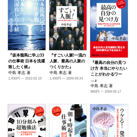
『坂本龍馬に学ぶ33
『すごい人脈!一流の
の仕事術 日本を洗濯
人脈、最高の人脈の
『最高の自分の見つ
致したく候』
つくりかた』
け方 本当にやりたい
中島 孝志 著
中島 孝志 著
ことがわかるワー
1,430円 — 2010.02.10
1,430円 — 2009.09.24
…』
中島 孝志 著
880円 — 2009.09.17