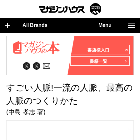
All Brands
Menu
書店様入口
書籍一覧
すごい人脈!一流の人脈、最高の
人脈のつくりかた
(中島 孝志 著)