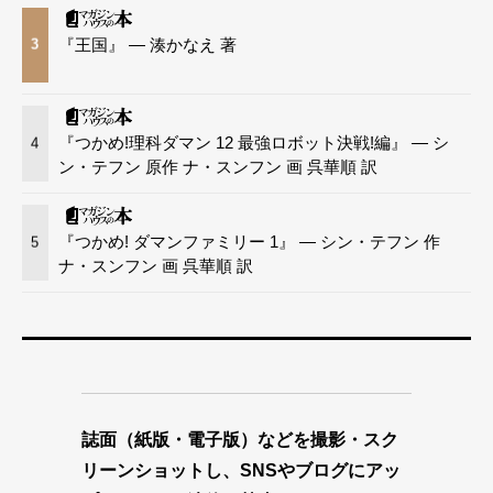
『王国』 — 湊かなえ 著
3
『つかめ!理科ダマン 12 最強ロボット決戦!編』 — シ
4
ン・テフン 原作 ナ・スンフン 画 呉華順 訳
『つかめ! ダマンファミリー 1』 — シン・テフン 作
5
ナ・スンフン 画 呉華順 訳
誌面（紙版・電子版）などを撮影・スク
リーンショットし、SNSやブログにアッ