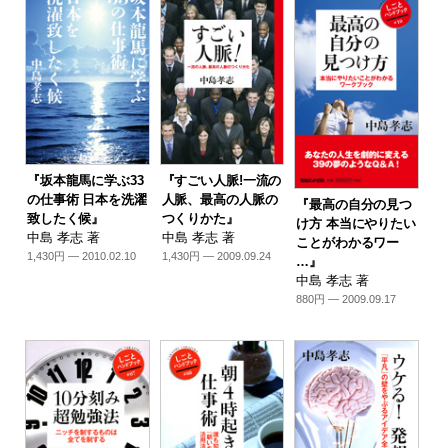
『坂本龍馬に学ぶ33
『すごい人脈!一流の
の仕事術 日本を洗濯
人脈、最高の人脈の
『最高の自分の見つ
致したく候』
つくりかた』
け方 本当にやりたい
中島 孝志 著
中島 孝志 著
ことがわかるワー
1,430円 — 2010.02.10
1,430円 — 2009.09.24
…』
中島 孝志 著
880円 — 2009.09.17