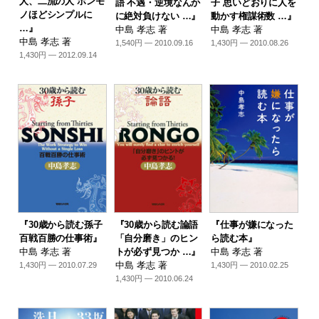
人、二流の人 ホンモ
語 不遇・逆境なんか
子 思いどおりに人を
ノほどシンプルに
に絶対負けない …』
動かす権謀術数 …』
…』
中島 孝志 著
中島 孝志 著
中島 孝志 著
1,540円 — 2010.09.16
1,430円 — 2010.08.26
1,430円 — 2012.09.14
『30歳から読む孫子
『30歳から読む論語
『仕事が嫌になった
百戦百勝の仕事術』
「自分磨き」のヒン
ら読む本』
中島 孝志 著
トが必ず見つか …』
中島 孝志 著
中島 孝志 著
1,430円 — 2010.07.29
1,430円 — 2010.02.25
1,430円 — 2010.06.24