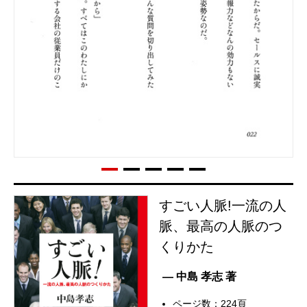
すごい人脈!一流の人
脈、最高の人脈のつ
くりかた
— 中島 孝志 著
ページ数：224頁