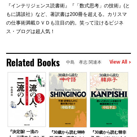
『インテリジェンス読書術』『「数式思考」の技術』(と
もに講談社）など、著訳書は200冊を超える。カリスマ
の仕事術満載ＤＶＤも注目の的。笑って泣けるビジネ
ス・ブログは超人気！
Related Books
View All
中島 孝志 関連本
『決定版! 一流の
『30歳から読む呻吟
『30歳から読む韓非