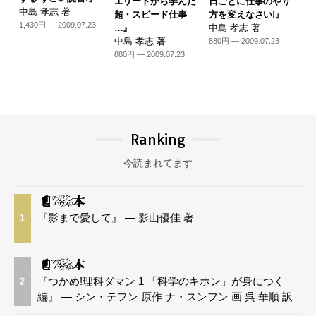
エリートから学んだ
日ごとに仕事のやり
中島 孝志 著
超・スピード仕事
方を変えなさい!』
1,430円 — 2009.07.23
…』
中島 孝志 著
中島 孝志 著
880円 — 2009.07.23
880円 — 2009.07.23
Ranking
今読まれてます
『影まで愛して』 — 影山優佳 著
1
『つかめ!理科ダマン 1 「科学のキホン」が身につく
2
編』 — シン・テフン 原作 ナ・スンフン 画 呉 華順 訳