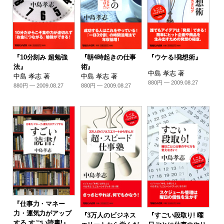
『10分刻み 超勉強
『朝4時起きの仕事
『ウケる!発想術』
法』
術』
中島 孝志 著
中島 孝志 著
中島 孝志 著
880円 — 2009.08.27
880円 — 2009.08.27
880円 — 2009.08.27
『仕事力・マネー
力・運気力がアップ
『3万人のビジネス
『すごい段取り! 曜
する すごい読書!』