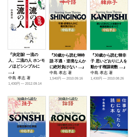
『決定版! 一流の
『30歳から読む呻吟
『30歳から読む韓非
人、二流の人 ホンモ
語 不遇・逆境なんか
子 思いどおりに人を
ノほどシンプルに
に絶対負けない …』
動かす権謀術数 …』
…』
中島 孝志 著
中島 孝志 著
中島 孝志 著
1,540円 — 2010.09.16
1,430円 — 2010.08.26
1,430円 — 2012.09.14