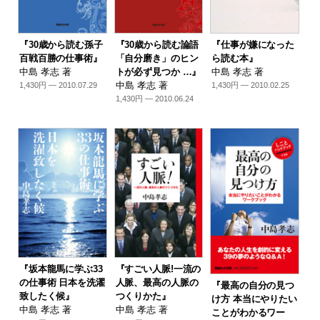
『30歳から読む孫子
『30歳から読む論語
『仕事が嫌になった
百戦百勝の仕事術』
「自分磨き」のヒン
ら読む本』
中島 孝志 著
トが必ず見つか …』
中島 孝志 著
中島 孝志 著
1,430円 — 2010.07.29
1,430円 — 2010.02.25
1,430円 — 2010.06.24
『坂本龍馬に学ぶ33
『すごい人脈!一流の
の仕事術 日本を洗濯
人脈、最高の人脈の
『最高の自分の見つ
致したく候』
つくりかた』
け方 本当にやりたい
中島 孝志 著
中島 孝志 著
ことがわかるワー