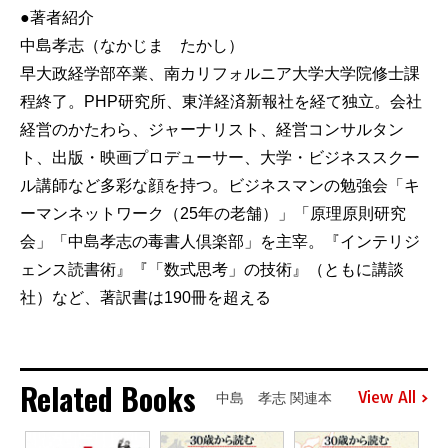
●著者紹介
中島孝志（なかじま たかし）
早大政経学部卒業、南カリフォルニア大学大学院修士課
程終了。PHP研究所、東洋経済新報社を経て独立。会社
経営のかたわら、ジャーナリスト、経営コンサルタン
ト、出版・映画プロデューサー、大学・ビジネススクー
ル講師など多彩な顔を持つ。ビジネスマンの勉強会「キ
ーマンネットワーク（25年の老舗）」「原理原則研究
会」「中島孝志の毒書人倶楽部」を主宰。『インテリジ
ェンス読書術』『「数式思考」の技術』（ともに講談
社）など、著訳書は190冊を超える
Related Books
View All
中島 孝志 関連本