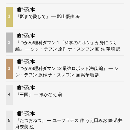
『影まで愛して』 — 影山優佳 著
1
『つかめ!理科ダマン 1 「科学のキホン」が身につく
2
編』 — シン・テフン 原作 ナ・スンフン 画 呉 華順 訳
『つかめ!理科ダマン 12 最強ロボット決戦!編』 — シ
3
ン・テフン 原作 ナ・スンフン 画 呉華順 訳
『王国』 — 湊かなえ 著
4
『たつおねつ』 — ユーフラテス 作 うえ田みお 絵 若井
5
麻奈美 絵