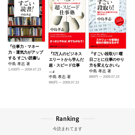
『仕事力・マネー
力・運気力がアップ
『3万人のビジネス
『すごい段取り! 曜
する すごい読書!』
エリートから学んだ
日ごとに仕事のやり
中島 孝志 著
超・スピード仕事
方を変えなさい!』
1,430円 — 2009.07.23
…』
中島 孝志 著
中島 孝志 著
880円 — 2009.07.23
880円 — 2009.07.23
Ranking
今読まれてます