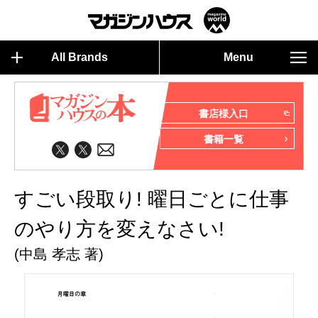
All Brands
Menu
書店様入口
書籍一覧
すごい段取り! 曜日ごとに仕事
のやり方を変えなさい!
(中島 孝志 著)