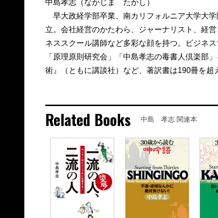
中島孝志（なかじま たかし）
早大政経学部卒業、南カリフォルニア大学大学院
立。会社経営のかたわら、ジャーナリスト、経営
ネススクール講師など多彩な顔を持つ。ビジネス
「原理原則研究会」「中島孝志の毒書人倶楽部」
術』（ともに講談社）など、著訳書は190冊を超
Related Books
中島 孝志 関連本