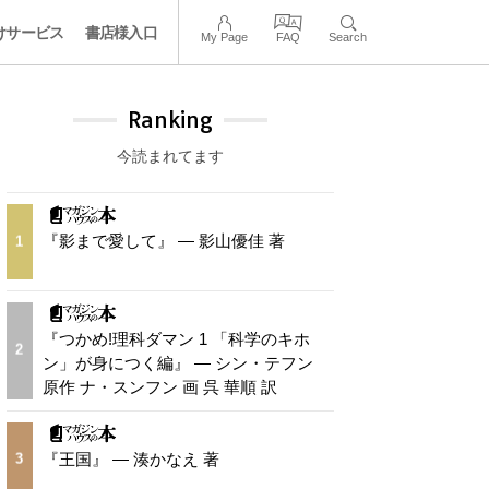
けサービス
書店様入口
My Page
FAQ
Search
Ranking
今読まれてます
『影まで愛して』 — 影山優佳 著
1
『つかめ!理科ダマン 1 「科学のキホ
2
ン」が身につく編』 — シン・テフン
原作 ナ・スンフン 画 呉 華順 訳
『王国』 — 湊かなえ 著
3