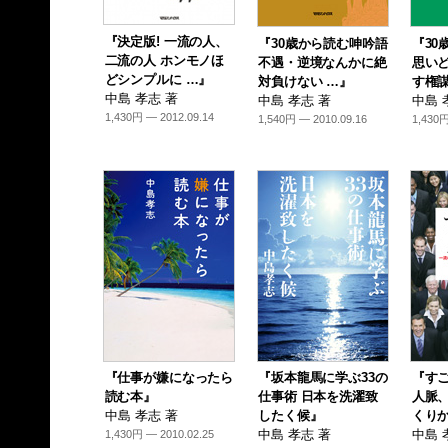
『決定版! 一流の人、
『30歳から読む呻吟語
『30
二流の人 ホンモノほ
不遇・逆境なんかに絶
思い
どシンプルに …』
対負けない …』
す権謀
中島 孝志 著
中島 孝志 著
中島 
1,430円 — 2012.09.14
1,540円 — 2010.09.16
1,430円
『仕事が嫌になったら
『坂本龍馬に学ぶ33の
『すご
読む本』
仕事術 日本を洗濯致
人脈
中島 孝志 著
したく候』
くり
中島 孝志 著
中島 
1,430円 — 2010.02.25