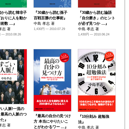
歳から読む韓非子
『30歳から読む孫子
『30歳から読む論語
どおりに人を動か
百戦百勝の仕事術』
「自分磨き」のヒント
術数 …』
中島 孝志 著
が必ず見つか …』
孝志 著
中島 孝志 著
1,430円 — 2010.07.29
 — 2010.08.26
1,430円 — 2010.06.24
い人脈!一流の
、最高の人脈のつ
『最高の自分の見つけ
『10分刻み 超勉強
かた』
方 本当にやりたいこ
法』
孝志 著
とがわかるワー …』
中島 孝志 著