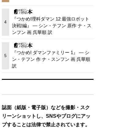
『つかめ!理科ダマン 12 最強ロボット
4
決戦!編』 — シン・テフン 原作 ナ・ス
ンフン 画 呉華順 訳
『つかめ! ダマンファミリー 1』 — シ
5
ン・テフン 作 ナ・スンフン 画 呉華順
訳
誌面（紙版・電子版）などを撮影・スク
リーンショットし、SNSやブログにアッ
プすることは法律で禁止されています。