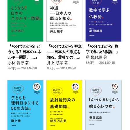
『45分でわかる! ど
『45分でわかる!神道
『45分でわかる! 数
うなる? 日本のエネ
――日本人の原点を
字で学ぶ仏教語。』
ルギー問題。 …』
知る。震災での …』
星 飛雄馬 著
小林 義行 著
井上 順孝 著
880円 — 2011.09.15
922円 — 2011.09.28
880円 — 2011.09.28