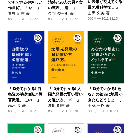
い未来が見えてくる!
でもできるやさしい
清盛と28人の男と女
最先端科学技 …』
作曲術。 「や …』
の裏表。 清 …』
山田 久美 著
青島 広志 著
金谷 俊一郎 著
880円 — 2011.11.25
880円 — 2011.12.22
880円 — 2011.12.22
『45分でわかる! 自
『45分でわかる! 太
『45分でわかる! あ
衛隊の基礎知識と災
陽光発電の賢い買い
なたの都市に地震が
害派遣。 この …』
方選び方。 メ …』
きたらどうしま …』
高木 泉 著
菱田 剛志 著
中林 一樹 著
880円 — 2011.10.27
880円 — 2011.10.20
880円 — 2011.10.20