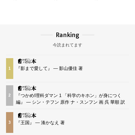
Ranking
今読まれてます
『影まで愛して』 — 影山優佳 著
1
『つかめ!理科ダマン 1 「科学のキホン」が身につく
2
編』 — シン・テフン 原作 ナ・スンフン 画 呉 華順 訳
『王国』 — 湊かなえ 著
3