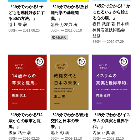
『45分で分かる!「か
『45分でわかる! 子
『45分でわかる!放射
ったるい」から始ま
どもを理科好きにす
能汚染の基礎知
る心の病。』
る50の方法。』
識。』
春日 武彦 著 日本精
瀧上 豊 著
朝長 万左男 著
神科看護技術協会
880円 — 2011.08.25
880円 — 2011.05.19
監修
電子版あり
880円 — 2010.07.29
『45分でわかる!14
『45分でわかる!政権
『45分でわかる!イス
歳からの幕末と龍
交代と日本の未
ラムの真実と世界平
馬。』
来。』
和。』
後藤 武士 著
池上 彰 著
内藤 正典 著
880円 — 2010.02.25
880円 — 2009.12.10
880円 — 2009.12.10