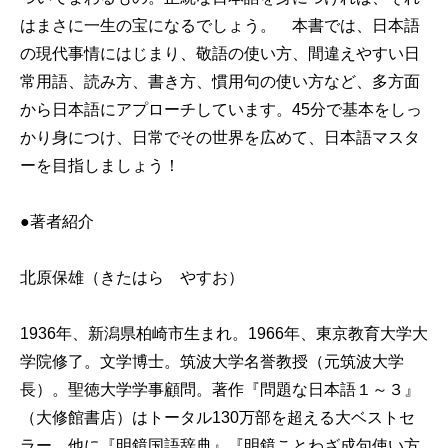
はまさに一生の宝になるでしょう。 本書では、日本語
の現代事情にはじまり、敬語の使い方、間違えやすい日
常用語、読み方、書き方、慣用句の使い方など、多方面
から日本語にアプローチしています。45分で基本をしっ
かり身につけ、日常でその世界を広めて、日本語マスタ
ーを目指しましょう！
●著者紹介
北原保雄（きたはら やすお）
1936年、新潟県柏崎市生まれ。1966年、東京教育大学大
学院修了。文学博士。筑波大学名誉教授（元筑波大学
長）。聖徳大学学事顧問。著作『問題な日本語１～３』
（大修館書店）はトータル130万部を超える大ベストセ
ラー。他に『明鏡国語辞典』『明鏡ことわざ成句使い方