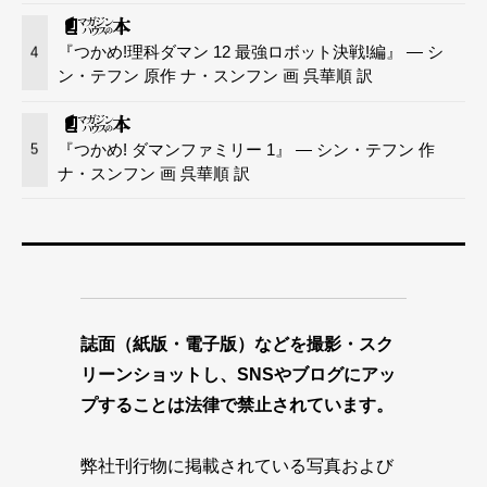
『つかめ!理科ダマン 12 最強ロボット決戦!編』 — シ
4
ン・テフン 原作 ナ・スンフン 画 呉華順 訳
『つかめ! ダマンファミリー 1』 — シン・テフン 作
5
ナ・スンフン 画 呉華順 訳
誌面（紙版・電子版）などを撮影・スク
リーンショットし、SNSやブログにアッ
プすることは法律で禁止されています。
弊社刊行物に掲載されている写真および