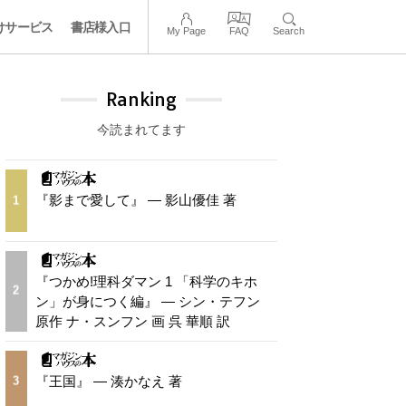
けサービス
書店様入口
My Page
FAQ
Search
Ranking
今読まれてます
『影まで愛して』 — 影山優佳 著
1
『つかめ!理科ダマン 1 「科学のキホ
2
ン」が身につく編』 — シン・テフン
原作 ナ・スンフン 画 呉 華順 訳
『王国』 — 湊かなえ 著
3