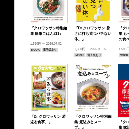
『クロワッサン特別編
『Dr.クロワッサン 暑
『ク
集 簡単ごはん211』
さに打ち克つバテない
集 も
体。』
の食
1,590円 — 2026.07.02
1,300円 — 2026.06.15
1,590円
MOOK
電子版あり
MOOK
電子版あり
MOOK
『Dr.クロワッサン 若
『クロワッサン特別編
返る食事。』
集 煮込みとスー
『ク
プ。』
集 家