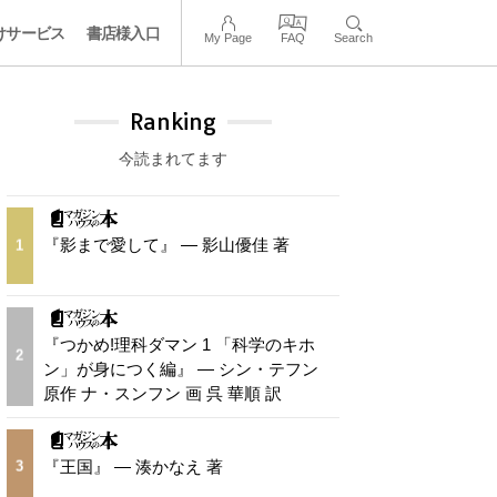
けサービス
書店様入口
My Page
FAQ
Search
Ranking
今読まれてます
『影まで愛して』 — 影山優佳 著
1
『つかめ!理科ダマン 1 「科学のキホ
2
ン」が身につく編』 — シン・テフン
原作 ナ・スンフン 画 呉 華順 訳
『王国』 — 湊かなえ 著
3