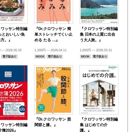
ロワッサン特別編
『Dr.クロワッサン 簡
『クロワッサン特別編
っとおいしい魚
単ストレッチでくい止
集 日本の上質に出合
べ方。』
める たる …』
う大人旅。』
 — 2026.05.29
1,300円 — 2026.04.11
1,650円 — 2026.03.31
電子版あり
MOOK
電子版あり
MOOK
電子版あり
『Dr.クロワッサン 股
『クロワッサン特別編
ロワッサン特別編
関節と膝。』
集 はじめての介
計簿2026』
護。』