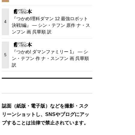
『つかめ!理科ダマン 12 最強ロボット
4
決戦!編』 — シン・テフン 原作 ナ・ス
ンフン 画 呉華順 訳
『つかめ! ダマンファミリー 1』 — シ
5
ン・テフン 作 ナ・スンフン 画 呉華順
訳
誌面（紙版・電子版）などを撮影・スク
リーンショットし、SNSやブログにアッ
プすることは法律で禁止されています。