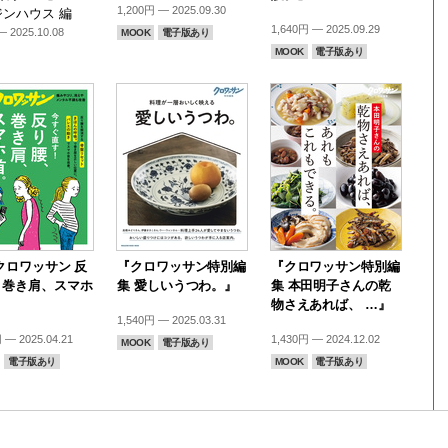
1,200円 — 2025.09.30
ンハウス 編
1,640円 — 2025.09.29
 2025.10.08
MOOK
電子版あり
MOOK
電子版あり
.クロワッサン 反
『クロワッサン特別編
『クロワッサン特別編
、巻き肩、スマホ
集 愛しいうつわ。』
集 本田明子さんの乾
』
物さえあれば、 …』
1,540円 — 2025.03.31
 — 2025.04.21
1,430円 — 2024.12.02
MOOK
電子版あり
電子版あり
MOOK
電子版あり