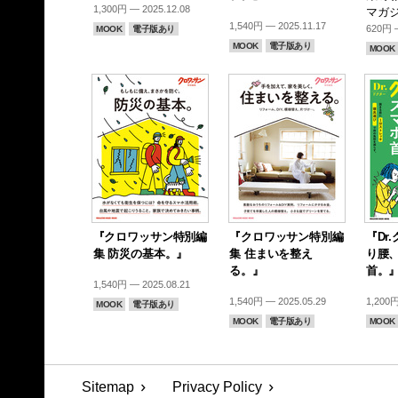
1,300円 — 2025.12.08
マガジ
1,540円 — 2025.11.17
620円 —
MOOK
電子版あり
MOOK
電子版あり
MOOK
『クロワッサン特別編
『クロワッサン特別編
『Dr
集 防災の基本。』
集 住まいを整え
り腰
る。』
首。
1,540円 — 2025.08.21
1,540円 — 2025.05.29
1,200円
MOOK
電子版あり
MOOK
電子版あり
MOOK
Sitemap
Privacy Policy