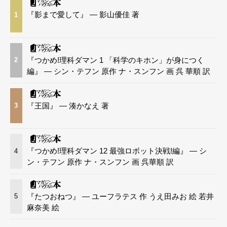
『影まで愛して』 — 影山優佳 著
1
『つかめ!理科ダマン 1 「科学のキホン」が身につく
2
編』 — シン・テフン 原作 ナ・スンフン 画 呉 華順 訳
『王国』 — 湊かなえ 著
3
『つかめ!理科ダマン 12 最強ロボット決戦!編』 — シ
4
ン・テフン 原作 ナ・スンフン 画 呉華順 訳
『たつおねつ』 — ユーフラテス 作 うえ田みお 絵 若井
5
麻奈美 絵