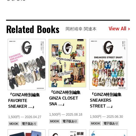
Related Books
View All
岡村靖幸 関連本
『GINZA特別編集
『GINZA特別編集
『GINZA特別編集
GINZA CLOSET
SNEAKERS
FAVORITE
SNA …』
STREET …』
SNEAKER …』
1,500円 — 2025.08.18
1,500円 — 2025.06.30
1,500円 — 2026.04.27
MOOK
電子版あり
MOOK
電子版あり
MOOK
電子版あり