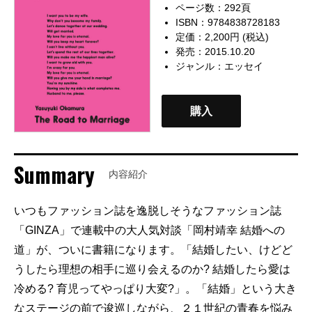
ページ数：292頁
ISBN：9784838728183
定価：2,200円 (税込)
発売：2015.10.20
ジャンル：
エッセイ
購入
Summary
内容紹介
いつもファッション誌を逸脱しそうなファッション誌
「GINZA」で連載中の大人気対談「岡村靖幸 結婚への
道」が、ついに書籍になります。「結婚したい、けどど
うしたら理想の相手に巡り会えるのか? 結婚したら愛は
冷める? 育児ってやっぱり大変?」。「結婚」という大き
なステージの前で逡巡しながら、２１世紀の青春を悩み