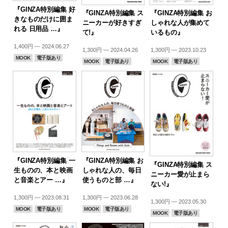
『GINZA特別編集 好
『GINZA特別編集 ス
『GINZA特別編集 お
きなものだけに囲ま
ニーカーが好きすぎ
しゃれな人が集めて
れる 日用品 …』
て!』
いるもの』
1,400円 — 2024.06.27
1,300円 — 2024.04.26
1,300円 — 2023.10.23
MOOK
電子版あり
MOOK
電子版あり
MOOK
電子版あり
『GINZA特別編集 一
『GINZA特別編集 お
『GINZA特別編集 ス
生ものの、本と映画
しゃれな人の、毎日
ニーカー愛が止まら
と音楽とアー …』
使うものと部 …』
ない!』
1,300円 — 2023.08.31
1,300円 — 2023.06.28
1,300円 — 2023.05.30
MOOK
電子版あり
MOOK
電子版あり
MOOK
電子版あり