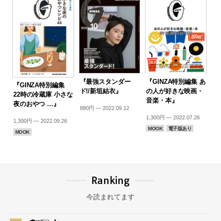
『最強スタンダー
『GINZA特別編集 あ
『GINZA特別編集
ド!/新垣結衣』
の人が好きな映画・
22時の冷蔵庫 小さな
音楽・本』
夜のおやつ …』
880円 — 2022.09.12
1,300円 — 2022.07.26
1,300円 — 2022.09.26
MOOK
電子版あり
MOOK
Ranking
今読まれてます