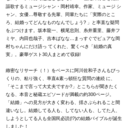
謳歌するミュージシャン・岡村靖幸。作家、ミュージ シ
ャン、女優…尊敬する先輩、同輩たちに「実際のとこ
ろ、結婚ってどんなものなんでしょう? 」と率直な疑問
をぶつけます。坂本龍一、横尾忠則、糸井重里、藤井フ
ミヤ、内田也哉子、吉本ばなな…まっすぐでピュアな岡
村ちゃんにだけ語っ てくれた、驚くべき「結婚の真
実」。豪華ゲスト30人まとめて収録!
緻密なリサーチ（！）をベースに阿川佐和子さんもびっ
くりの、粘り強く、率直&素っ頓狂な質問の連続 に、
「そこまで言って大丈夫ですか?」とこちらが聞きたく
なる、本音と秘蔵エピソードが満載の約300ページ。
「結婚」への見方が大きく変わる、揺さぶられること間
違いなし。結婚してる人も、してない人も、してた人、
しようとしてる人も全国民必読(!?)の結婚バイブルが誕生
しました！