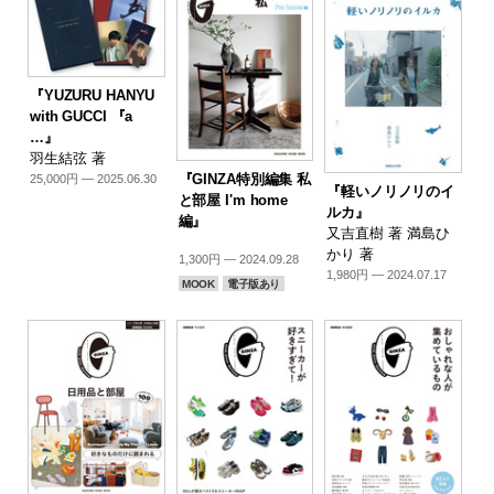
『YUZURU HANYU
with GUCCI 『a
…』
羽生結弦 著
『GINZA特別編集 私
25,000円 — 2025.06.30
『軽いノリノリのイ
と部屋 I'm home
ルカ』
編』
又吉直樹 著 満島ひ
かり 著
1,300円 — 2024.09.28
1,980円 — 2024.07.17
MOOK
電子版あり