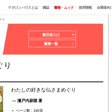
マガジンハウスとは
雑誌
書籍・ムック
採用情報
企業様向
ぐり
書店様入口
書籍一覧
ぐり
わたしの好きな仏さまめぐり
— 瀬戸内寂聴 著
ページ数：160頁