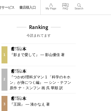
けサービス
書店様入口
My Page
FAQ
Search
Ranking
今読まれてます
『影まで愛して』 — 影山優佳 著
1
『つかめ!理科ダマン 1 「科学のキホ
2
ン」が身につく編』 — シン・テフン
原作 ナ・スンフン 画 呉 華順 訳
『王国』 — 湊かなえ 著
3