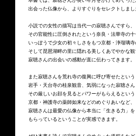
本書では、寂聴さんが長い年月をかけてめぐった
出会った仏像から、よりすぐりをセレクトしまし
小説での女性の描写は当代一の寂聴さんですら、
その官能性に圧倒されたという奈良・法華寺の十
いっぽうで少女の初々しさをもつ京都・浄瑠璃寺
そして琵琶湖畔の里に隠れる美しくあでやかな観
寂聴さんの出会いの感動が直に伝わってきます。
また寂聴さんを荒れ寺の復興に呼び寄せたという
岩手・天台寺の桂泉観音、気弱になった寂聴さん
その厳しいお顔を見るとパワーがもらえるという
京都・神護寺の薬師如来などのめぐりあいなど、
寂聴さんは最愛の仏像から本当に「生きる力」を
もらっているということが実感できます。