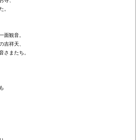
お寺、
た。
一面観音。
の吉祥天、
音さまたち。
も