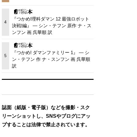
『つかめ!理科ダマン 12 最強ロボット
4
決戦!編』 — シン・テフン 原作 ナ・ス
ンフン 画 呉華順 訳
『つかめ! ダマンファミリー 1』 — シ
5
ン・テフン 作 ナ・スンフン 画 呉華順
訳
誌面（紙版・電子版）などを撮影・スク
リーンショットし、SNSやブログにアッ
プすることは法律で禁止されています。