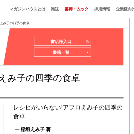
マガジンハウスとは
雑誌
書籍・ムック
採用情報
企業様向
ロえみ子の四季の食卓
書店様入口
書籍一覧
ロえみ子の四季の食卓
レシピがいらない!アフロえみ子の四季の
食卓
— 稲垣えみ子 著