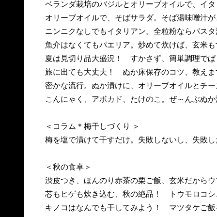
ベランダ栽培のバジルとオリーブオイルで、イ
オリーブオイルで、そばサラダ。そば湯味噌汁
ニンニクなしでもイタリアン。全粒粉ならパス
魚介はなくてもパエリア。炒めて炊けば、玄米
夏は見切り品大盛況！ すかさず、簡単調理で
旅に出ても大丈夫！ ぬか床保存のコツ、教え
密かな流行。ぬか漬けに、オリーブオイルとチ
こんにゃく、アボカド、たけのこ。ぜ～んぶぬ
＜コラム＊梅干しづくり ＞
梅を塩で漬けて干すだけ。失敗しないし、失敗し
＜秋の食卓＞
渋皮つき、ほんのり赤茶の栗ご飯、玄米だから
芯もヒゲも炊き込む、秋の絶品！ トウモロコ
キノコはなんでも干してみよう！ マツタケご