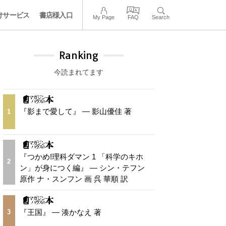
けサービス
書店様入口
My Page
FAQ
Search
Ranking
今読まれてます
『影まで愛して』 — 影山優佳 著
1
『つかめ!理科ダマン 1 「科学のキホ
2
ン」が身につく編』 — シン・テフン
原作 ナ・スンフン 画 呉 華順 訳
『王国』 — 湊かなえ 著
3