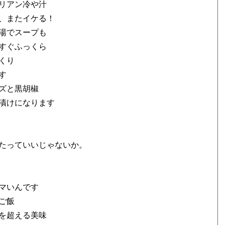
タリアン冷や汁
が、またイケる！
タ湯でスープも
もすぐふっくら
ぱくり
ます
ーズと黒胡椒
か漬けになります
たっていいじゃないか。
ウマいんです
シご飯
飯を超える美味