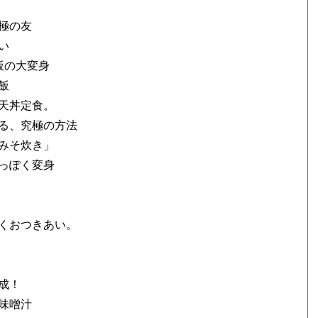
の究極の友
マい
ご飯の大変身
き飯
い天丼定食。
作る、究極の方法
かみそ炊き」
春っぽく変身
くおつきあい。
完成！
ト味噌汁