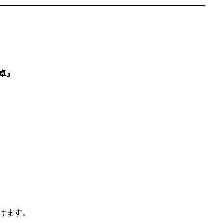
卓』
けます。