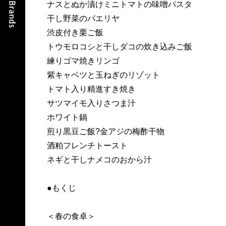
ナスとぬか漬けミニトマトの味噌パスタ
干し野菜のパエリヤ
渋皮付き栗ご飯
トウモロコシと干しダコの炊き込みご飯
練りゴマ焼きリンゴ
紫キャベツと玉ねぎのリゾット
トマト入り精進すき焼き
サツマイモ入りさつま汁
ホワイト鍋
煎り黒豆ご飯?金アジの梅酢干物
酒粕フレンチトースト
ネギと干しナメコのおから汁
●もくじ
＜春の食卓＞