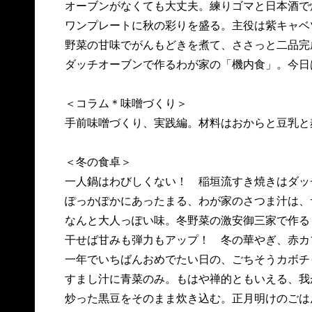
オーブンがなくても大丈夫。練りゴマと日本酒
ワンプレートに秋の彩りを盛る。主役は紫キャ
野菜の甘味でがんもどきを煮て、ささっと二品
ダッチオーブンで作るわが家の「機内食」。今
＜コラム＊味噌づくり＞
手前味噌づくり、実践編。材料はおからと豆乳と
＜冬の食卓＞
一人鍋はわびしくない！ 稲垣流すき焼きはダ
ぽっかぽかにあったまる、わが家のさつま汁は
なんと大人っぽい味。冬野菜の激安御三家で作
干せば甘みも弾力もアップ！ 冬の華やぎ、赤
一年でいちばんおめでたい日の、ごちそうカボ
すまし汁に青菜のみ。もはや禅的ともいえる、
炒った黒豆をそのまま炊き込む。正月明けのご