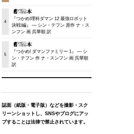
『つかめ!理科ダマン 12 最強ロボット
4
決戦!編』 — シン・テフン 原作 ナ・ス
ンフン 画 呉華順 訳
『つかめ! ダマンファミリー 1』 — シ
5
ン・テフン 作 ナ・スンフン 画 呉華順
訳
誌面（紙版・電子版）などを撮影・スク
リーンショットし、SNSやブログにアッ
プすることは法律で禁止されています。