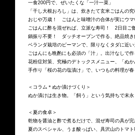
一食200円で、ぜいたくな「一汁一菜」
「干し大根おろし」は、炊きたて玄米ごはん
おじや万歳！ ごはんと味噌汁の合体が実にウ
ごはんに酢を混ぜれば、立派な寿司！ 2日目
鍋振り不要！ ダッチオーブンで作る、絶品焼
ベランダ栽培のピーマンで、限りなくタダに近
ごはんにも晩酌にも必須の「汁」。出汁なしで
花粉症対策、究極のデトックスメニュー、「ぬ
手作り「桜の花の塩漬け」で、いつもの料理が
＜コラム＊ぬか漬けづくり＞
ぬか漬けは生き物。「飼う」という気持ちで末永
＜夏の食卓＞
乾物を醤油と酢で煮るだけで、混ぜ寿司の具が
夏のスペシャル、うま酸っぱい、具沢山のトマ