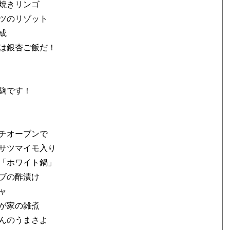
で焼きリンゴ
ベツのリゾット
完成
日は銀杏ご飯だ！
麹です！
ッチオーブンで
、サツマイモ入り
る「ホワイト鍋」
カブの酢漬け
チャ
我が家の雑煮
はんのうまさよ