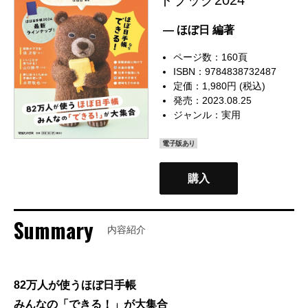
— ほぼ日 編著
ページ数：160頁
ISBN：9784838732487
定価：1,980円 (税込)
発売：2023.08.25
ジャンル：
実用
電子版あり
購入
Summary
内容紹介
82万人が使うほぼ日手帳
みんなの「できる！」が大集合