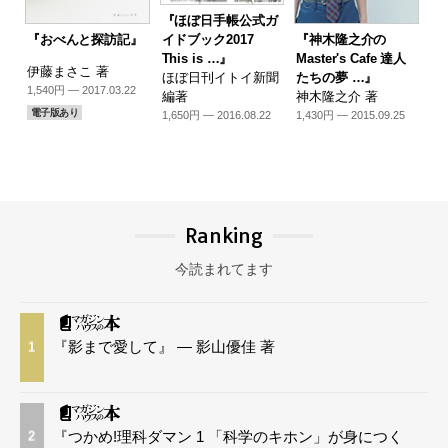
『ほぼ日手帳公式ガ
『おべんと探訪記』
『神木隆之介の
イドブック2017
Master's Cafe 達人
This is …』
伊藤まさこ 著
たちの夢 …』
ほぼ日刊イトイ新聞
1,540円 — 2017.03.22
神木隆之介 著
編著
電子版あり
1,430円 — 2015.09.25
1,650円 — 2016.08.22
Ranking
今読まれてます
『影まで愛して』 — 影山優佳 著
1
『つかめ!理科ダマン 1 「科学のキホン」が身につく
2