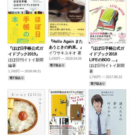
『Hello Again また
あうときの約束。』
『ほぼ日手帳公式ガ
『ほぼ日手帳公式ガ
イワサキユキオ 著
イドブック2019』
イドブック2018
1,430円 — 2018.04.05
ほぼ日刊イトイ新聞
LIFEのBOO …』
編著
ほぼ日刊イトイ新聞
電子版あり
著
1,760円 — 2018.08.21
1,760円 — 2017.08.22
電子版あり
電子版あり