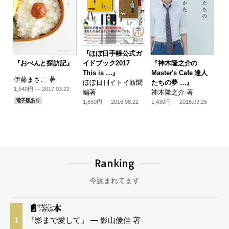
『ほぼ日手帳公式ガ
『おべんと探訪記』
『神木隆之介の
イドブック2017
Master's Cafe 達人
This is …』
伊藤まさこ 著
たちの夢 …』
ほぼ日刊イトイ新聞
1,540円 — 2017.03.22
神木隆之介 著
編著
電子版あり
1,430円 — 2015.09.25
1,650円 — 2016.08.22
Ranking
今読まれてます
『影まで愛して』 — 影山優佳 著
1