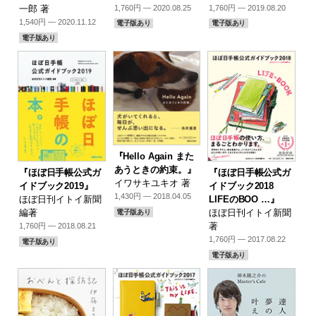
1,760円 — 2020.08.25
1,760円 — 2019.08.20
一郎 著
1,540円 — 2020.11.12
電子版あり
電子版あり
電子版あり
『Hello Again また
あうときの約束。』
『ほぼ日手帳公式ガ
『ほぼ日手帳公式ガ
イワサキユキオ 著
イドブック2019』
イドブック2018
1,430円 — 2018.04.05
ほぼ日刊イトイ新聞
LIFEのBOO …』
編著
ほぼ日刊イトイ新聞
電子版あり
著
1,760円 — 2018.08.21
1,760円 — 2017.08.22
電子版あり
電子版あり