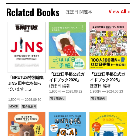
Related Books
View All
ほぼ日 関連本
『ほぼ日手帳公式ガ
『ほぼ日手帳公式ガ
『BRUTUS特別編集
イドブック2026』
イドブック2025』
JINS 田中仁を知っ
ほぼ日 編著
ほぼ日 編著
ています …』
1,980円 — 2025.08.22
1,980円 — 2024.08.23
電子版あり
電子版あり
1,500円 — 2025.09.30
MOOK
電子版あり