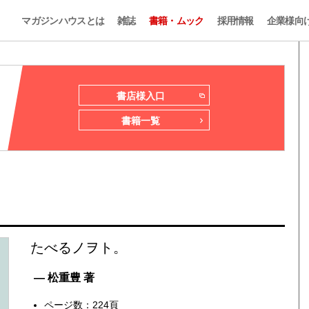
マガジンハウスとは
雑誌
書籍・ムック
採用情報
企業様向
書店様入口
書籍一覧
たべるノヲト。
— 松重豊 著
ページ数：224頁