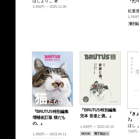
ほしよりこ 著
『た
3,300円 — 2025.11.06
松重豊
1,760円
電子版
『BRUTUS特別編集
『BRUTUS特別編集
『き
完本 音楽と酒。』
増補改訂版 猫だも
7』
の。』
ほし 
1,430円 — 2022.02.15
715円 —
MOOK
電子版あり
1,300円 — 2023.04.11