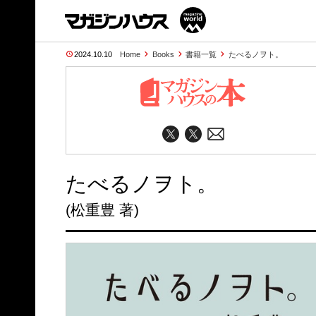
2024.10.10
Home
Books
書籍一覧
たべるノヲト。
たべるノヲト。
(松重豊 著)