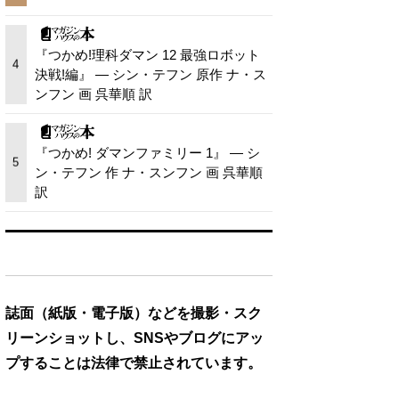
『つかめ!理科ダマン 12 最強ロボット
4
決戦!編』 — シン・テフン 原作 ナ・ス
ンフン 画 呉華順 訳
『つかめ! ダマンファミリー 1』 — シ
5
ン・テフン 作 ナ・スンフン 画 呉華順
訳
誌面（紙版・電子版）などを撮影・スク
リーンショットし、SNSやブログにアッ
プすることは法律で禁止されています。