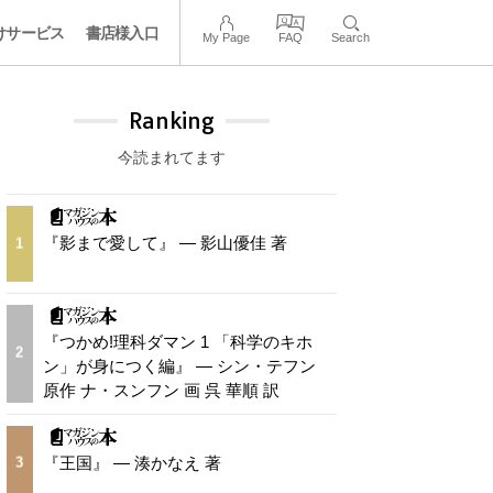
けサービス
書店様入口
My Page
FAQ
Search
Ranking
今読まれてます
『影まで愛して』 — 影山優佳 著
1
『つかめ!理科ダマン 1 「科学のキホ
2
ン」が身につく編』 — シン・テフン
原作 ナ・スンフン 画 呉 華順 訳
『王国』 — 湊かなえ 著
3