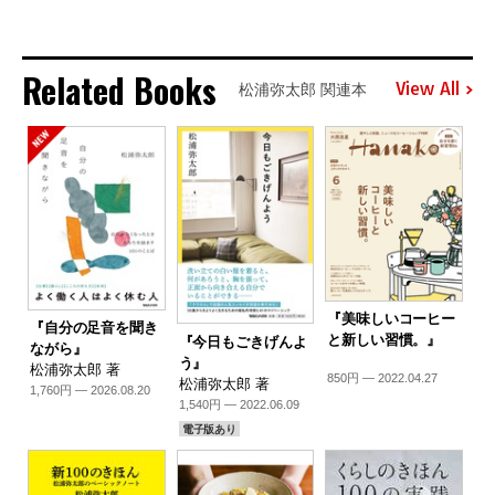
Related Books
View All
松浦弥太郎 関連本
『美味しいコーヒー
『自分の足音を聞き
と新しい習慣。』
『今日もごきげんよ
ながら』
う』
松浦弥太郎 著
850円 — 2022.04.27
松浦弥太郎 著
1,760円 — 2026.08.20
1,540円 — 2022.06.09
電子版あり