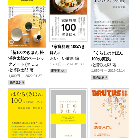
『家庭料理 100のき
ほん』
『新100のきほん 松
『くらしのきほん
おいしい健康 編
浦弥太郎のベーシッ
100の実践』
クノート (マ …』
1,760円 — 2020.01.30
松浦弥太郎 著
松浦弥太郎 著
1,650円 — 2019.02.14
電子版あり
1,000円 — 2022.01.27
電子版あり
電子版あり