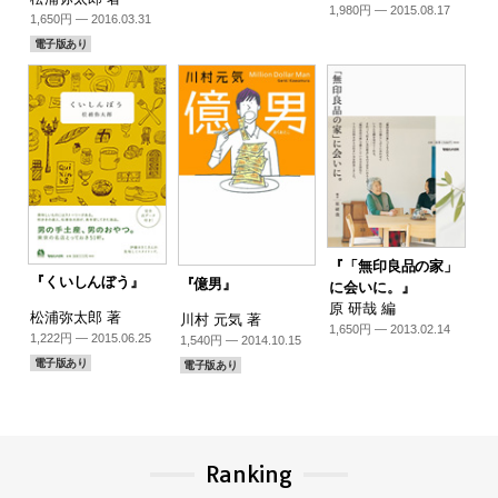
1,980円 — 2015.08.17
1,650円 — 2016.03.31
電子版あり
『「無印良品の家」
『くいしんぼう』
『億男』
に会いに。』
原 研哉 編
松浦弥太郎 著
川村 元気 著
1,650円 — 2013.02.14
1,222円 — 2015.06.25
1,540円 — 2014.10.15
電子版あり
電子版あり
Ranking