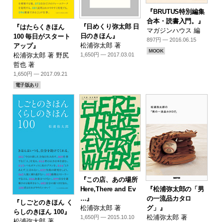
『BRUTUS特別編集
合本・読書入門。』
『日めくり弥太郎 日
『はたらくきほん
マガジンハウス 編
日のきほん』
100 毎日がスタート
897円 — 2016.06.15
松浦弥太郎 著
アップ』
MOOK
松浦弥太郎 著 野尻
1,650円 — 2017.03.01
哲也 著
1,650円 — 2017.09.21
電子版あり
『この店、あの場所
『松浦弥太郎の「男
Here,There and Ev
の一流品カタロ
…』
『しごとのきほん く
グ」』
松浦弥太郎 著
らしのきほん 100』
松浦弥太郎 著
1,650円 — 2015.10.10
松浦弥太郎 著