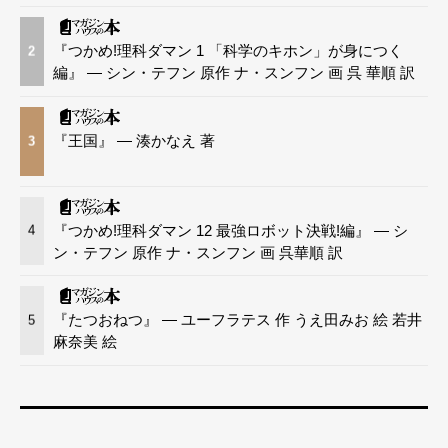
『つかめ!理科ダマン 1 「科学のキホン」が身につく
2
編』 — シン・テフン 原作 ナ・スンフン 画 呉 華順 訳
『王国』 — 湊かなえ 著
3
『つかめ!理科ダマン 12 最強ロボット決戦!編』 — シ
4
ン・テフン 原作 ナ・スンフン 画 呉華順 訳
『たつおねつ』 — ユーフラテス 作 うえ田みお 絵 若井
5
麻奈美 絵