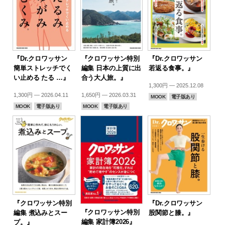
『Dr.クロワッサン
『クロワッサン特別
『Dr.クロワッサン
簡単ストレッチでく
編集 日本の上質に出
若返る食事。』
い止める たる …』
合う大人旅。』
1,300円 — 2025.12.08
1,300円 — 2026.04.11
1,650円 — 2026.03.31
MOOK
電子版あり
MOOK
電子版あり
MOOK
電子版あり
『クロワッサン特別
『Dr.クロワッサン
『クロワッサン特別
編集 煮込みとスー
股関節と膝。』
編集 家計簿2026』
プ。』