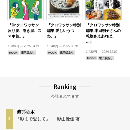
『Dr.クロワッサン
『クロワッサン特別
『クロワッサン特別
反り腰、巻き肩、ス
編集 愛しいうつ
編集 本田明子さんの
マホ首。』
わ。』
乾物さえあれば、
…』
1,200円 — 2025.04.21
1,540円 — 2025.03.31
1,430円 — 2024.12.02
MOOK
電子版あり
MOOK
電子版あり
MOOK
電子版あり
Ranking
今読まれてます
『影まで愛して』 — 影山優佳 著
1