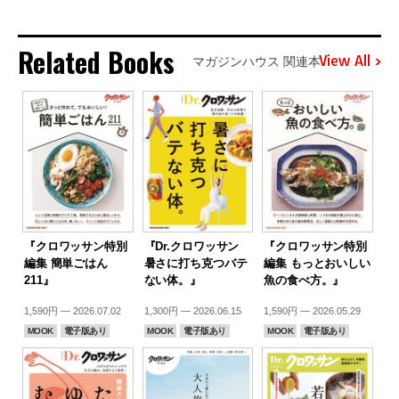
Related Books
View All
マガジンハウス 関連本
『クロワッサン特別
『Dr.クロワッサン
『クロワッサン特別
編集 簡単ごはん
暑さに打ち克つバテ
編集 もっとおいしい
211』
ない体。』
魚の食べ方。』
1,590円 — 2026.07.02
1,300円 — 2026.06.15
1,590円 — 2026.05.29
MOOK
電子版あり
MOOK
電子版あり
MOOK
電子版あり