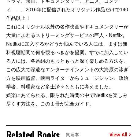
ドラマ、映画、ドキュメンタリー、アニメ、コメデ
ィ……、2016年に配信されたオリジナル作品だけで140
作品以上！
これにオリジナル以外の名作映画やドキュメンタリーが
大量に加わるストリーミングサービスの巨人・Netflix。
Netflixに加入するかどうか悩んでいる人には、まずは無
料視聴期間で何を観るべきかを提案。すでに加入してい
る人には、各番組のもっともっと深く楽しめる方法を。
この広大で深遠なエンターテインメントの大海原の泳ぎ
方を映画監督、映画ライターからミュージシャン、政治
学者、料理家など多士済々とともに考えました。
娯楽にあてられる、限られた時間の中でNetflixを楽しみ
尽くす方法を、この１冊が完全ガイド。
Related Books
View All
関連本