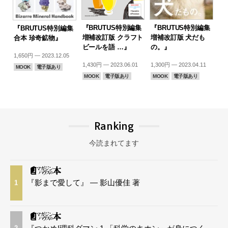
『BRUTUS特別編集
『BRUTUS特別編集
『BRUTUS特別編集
増補改訂版 クラフト
増補改訂版 犬だも
合本 珍奇鉱物』
ビールを語 …』
の。』
1,650円 — 2023.12.05
1,430円 — 2023.06.01
1,300円 — 2023.04.11
MOOK
電子版あり
MOOK
電子版あり
MOOK
電子版あり
Ranking
今読まれてます
『影まで愛して』 — 影山優佳 著
1