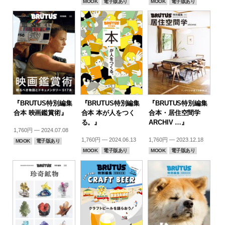
MOOK
電子版あり
MOOK
電子版あり
『BRUTUS特別編集
『BRUTUS特別編集
『BRUTUS特別編集
合本 映画鑑賞術』
合本 本が人をつく
合本・居住空間学
る。』
ARCHIV …』
1,760円 — 2024.07.08
1,760円 — 2024.06.13
1,760円 — 2023.12.18
MOOK
電子版あり
MOOK
電子版あり
MOOK
電子版あり