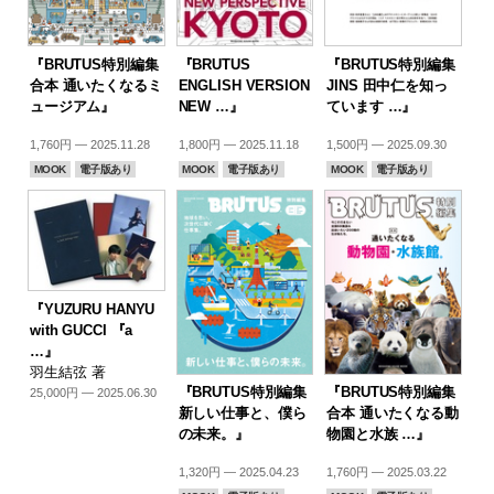
『BRUTUS特別編集
『BRUTUS
『BRUTUS特別編集
合本 通いたくなるミ
ENGLISH VERSION
JINS 田中仁を知っ
ュージアム』
NEW …』
ています …』
1,760円 — 2025.11.28
1,800円 — 2025.11.18
1,500円 — 2025.09.30
MOOK
電子版あり
MOOK
電子版あり
MOOK
電子版あり
『YUZURU HANYU
with GUCCI 『a
…』
羽生結弦 著
『BRUTUS特別編集
『BRUTUS特別編集
25,000円 — 2025.06.30
新しい仕事と、僕ら
合本 通いたくなる動
の未来。』
物園と水族 …』
1,320円 — 2025.04.23
1,760円 — 2025.03.22