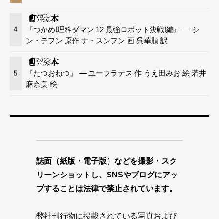
『つかめ!理科ダマン 12 最強ロボット決戦!編』 — シ
4
ン・テフン 原作 ナ・スンフン 画 呉華順 訳
『たつおねつ』 — ユーフラテス 作 うえ田みお 絵 若井
5
麻奈美 絵
誌面（紙版・電子版）などを撮影・スク
リーンショットし、SNSやブログにアッ
プすることは法律で禁止されています。
弊社刊行物に掲載されている写真および